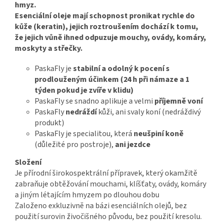
hmyz.
Esenciální oleje mají schopnost pronikat rychle do
kůže (keratin), jejich roztroušením dochází k tomu,
že jejich vůně ihned odpuzuje mouchy, ovády, komáry,
moskyty a střečky.
PaskaFly je
stabilní a odolný k pocení s
prodlouženým účinkem (24 h při námaze a 1
týden pokud je zvíře v klidu)
PaskaFly se snadno aplikuje a velmi
příjemně voní
PaskaFly
nedráždí
kůži, ani svaly koní (nedráždivý
produkt)
PaskaFly je specialitou, která
neušpiní koně
(důležité pro postroje),
ani jezdce
Složení
Je přírodní širokospektrální přípravek, který okamžitě
zabraňuje obtěžování mouchami, klíšťaty, ovády, komáry
a jiným létajícím hmyzem po dlouhou dobu
Založeno exkluzivně na bázi esenciálních olejů, bez
použití surovin živočišného původu, bez použití kresolu.