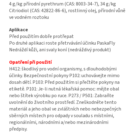
4 g/kg přírodní pyrethrum (CAS: 8003-34-7), 34 g/kg
Citriodiol (CAS: 42822-86-6), rostlinný olej, přírodní vůně
ve vodném roztoku
Aplikace
Před použitím dobře protřepat
Po druhé aplikaci roste přetrvávání účinku PaskaFly
Nedráždí kůži, ani svaly koní (nedráždivý produkt)
Opatření při použití
H412: škodlivý pro vodní organismy, s dlouhodobými
účinky. Bezpečnostní pokyny P102: uchovávejte mimo
dosah dětí. P103: Před použitím si přečtěte pokyny na
etiketě. P101: Je-li nutná lékařská pomoc: mějte obal
nebo štítek výrobku po ruce. P273 / P501: Zabraňte
uvolnění do životního prostředí. Zneškodněte tento
materiál a jeho obal ve zvláštních nebo nebezpečných
sběrných místech pro odpady v souladu s místními,
regionálními, národními a/nebo mezinárodními
předpisy.