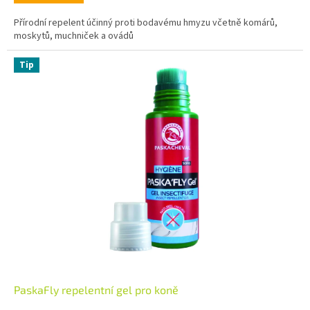
Přírodní repelent účinný proti bodavému hmyzu včetně komárů,
moskytů, muchniček a ovádů
Tip
PaskaFly repelentní gel pro koně