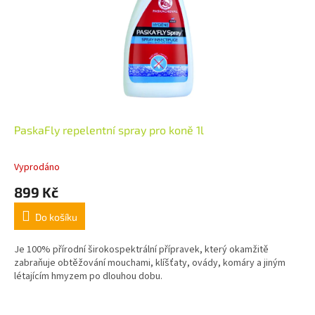
PaskaFly repelentní spray pro koně 1l
Vyprodáno
899 Kč
Do košíku
Je 100% přírodní širokospektrální přípravek, který okamžitě
zabraňuje obtěžování mouchami, klíšťaty, ovády, komáry a jiným
létajícím hmyzem po dlouhou dobu.