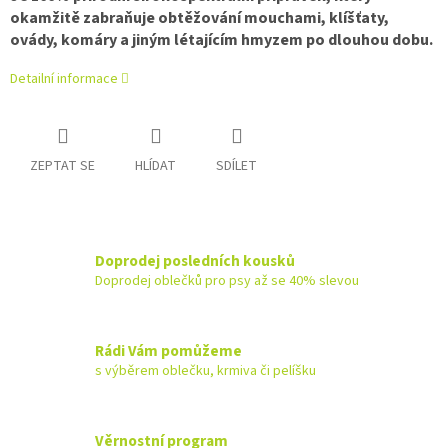
okamžitě zabraňuje obtěžování mouchami, klíšťaty,
ovády, komáry a jiným létajícím hmyzem po dlouhou dobu.
Detailní informace
ZEPTAT SE
HLÍDAT
SDÍLET
Doprodej posledních kousků
Doprodej oblečků pro psy až se 40% slevou
Rádi Vám pomůžeme
s výběrem oblečku, krmiva či pelíšku
Věrnostní program