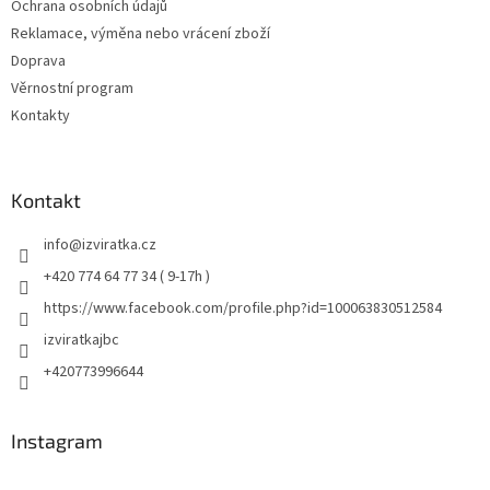
Ochrana osobních údajů
Reklamace, výměna nebo vrácení zboží
Doprava
Věrnostní program
Kontakty
Kontakt
info
@
izviratka.cz
+420 774 64 77 34 ( 9-17h )
https://www.facebook.com/profile.php?id=100063830512584
izviratkajbc
+420773996644
Instagram