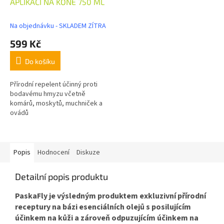
APLIKACÍ NA KONĚ 750 ML
Na objednávku - SKLADEM ZÍTRA
599 Kč
Do košíku
Přírodní repelent účinný proti
bodavému hmyzu včetně
komárů, moskytů, muchniček a
ovádů
Popis
Hodnocení
Diskuze
Detailní popis produktu
PaskaFly je výsledným produktem exkluzivní přírodní
receptury na bázi esenciálních olejů s posilujícím
účinkem na kůži a zároveň odpuzujícím účinkem na