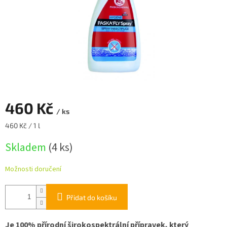
460 Kč
/ ks
Měrná
460 Kč / 1 l
cena:
Skladem
(4 ks)
Možnosti doručení
Přidat do košíku
Je 100% přírodní širokospektrální přípravek, který