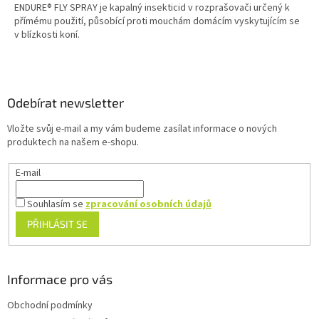
ENDURE® FLY SPRAY je kapalný insekticid v rozprašovači určený k
přímému použití, působící proti mouchám domácím vyskytujícím se
v blízkosti koní.
Z
á
p
a
Odebírat newsletter
t
Vložte svůj e-mail a my vám budeme zasílat informace o nových
í
produktech na našem e-shopu.
E-mail
Souhlasím se
zpracování osobních údajů
PŘIHLÁSIT SE
Informace pro vás
Obchodní podmínky