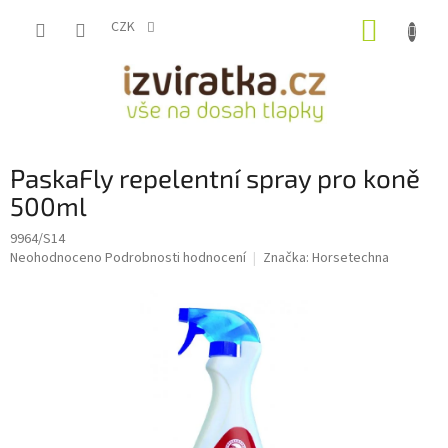
Přejít
NÁKUP
na
CZK
obsah
KOŠÍK
PaskaFly repelentní spray pro koně
500ml
9964/S14
Průměrné
Neohodnoceno
Podrobnosti hodnocení
Značka:
Horsetechna
hodnocení
produktu
je
0,0
z
5
hvězdiček.