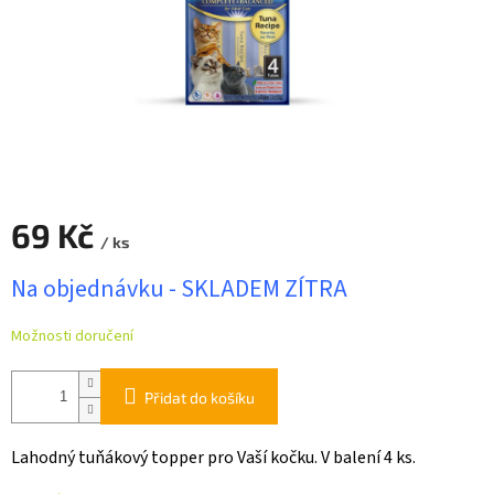
69 Kč
/ ks
Měrná
Na objednávku - SKLADEM ZÍTRA
cena:
Možnosti doručení
Přidat do košíku
Lahodný tuňákový topper pro Vaší kočku. V balení 4 ks.