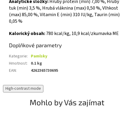
Analytické složky:
Hrubý protein (min) 7,00 %, Hrubý
tuk (min) 3,5 %, Hrubá vláknina (max) 0,50 %, Vlhkost
(max) 85,00 %, Vitamin E (min) 310 IU/kg, Taurin (min)
0,05 %
Kalorický obsah:
780 kcal/kg, 10,9 kcal/zkumavka ME
Doplňkové parametry
Kategorie
:
Pamlsky
Hmotnost
:
0.1 kg
EAN
:
4262365730695
High-contrast mode
Mohlo by Vás zajímat