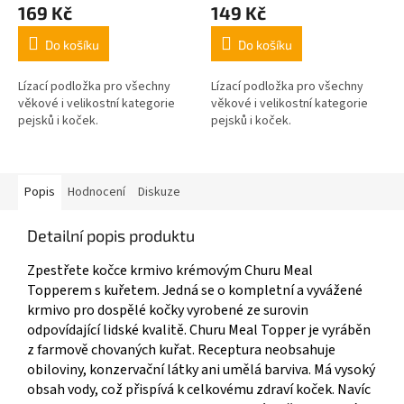
169 Kč
149 Kč
Do košíku
Do košíku
Lízací podložka pro všechny
Lízací podložka pro všechny
věkové i velikostní kategorie
věkové i velikostní kategorie
pejsků i koček.
pejsků i koček.
Popis
Hodnocení
Diskuze
Detailní popis produktu
Zpestřete kočce krmivo krémovým Churu Meal
Topperem s kuřetem. Jedná se o kompletní a vyvážené
krmivo pro dospělé kočky vyrobené ze surovin
odpovídající lidské kvalitě. Churu Meal Topper je vyráběn
z farmově chovaných kuřat. Receptura neobsahuje
obiloviny, konzervační látky ani umělá barviva. Má vysoký
obsah vody, což přispívá k celkovému zdraví koček. Navíc