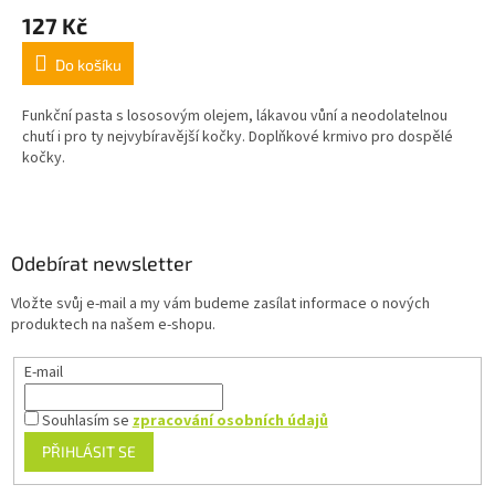
127 Kč
Do košíku
Funkční pasta s lososovým olejem, lákavou vůní a neodolatelnou
chutí i pro ty nejvybíravější kočky. Doplňkové krmivo pro dospělé
kočky.
Z
á
p
a
Odebírat newsletter
t
Vložte svůj e-mail a my vám budeme zasílat informace o nových
í
produktech na našem e-shopu.
E-mail
Souhlasím se
zpracování osobních údajů
PŘIHLÁSIT SE