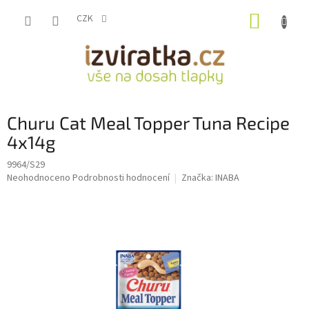
Přejít
NÁKUP
na
CZK
obsah
KOŠÍK
Churu Cat Meal Topper Tuna Recipe
4x14g
9964/S29
Průměrné
Neohodnoceno
Podrobnosti hodnocení
Značka:
INABA
hodnocení
produktu
je
0,0
z
5
hvězdiček.