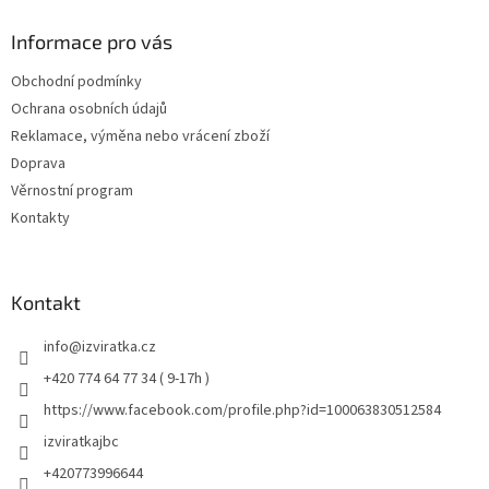
Informace pro vás
Obchodní podmínky
Ochrana osobních údajů
Reklamace, výměna nebo vrácení zboží
Doprava
Věrnostní program
Kontakty
Kontakt
info
@
izviratka.cz
+420 774 64 77 34 ( 9-17h )
https://www.facebook.com/profile.php?id=100063830512584
izviratkajbc
+420773996644