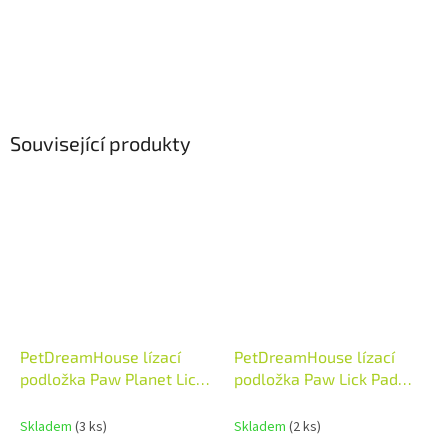
Související produkty
PetDreamHouse lízací
PetDreamHouse lízací
podložka Paw Planet Lick
podložka Paw Lick Pad
Pad světle modrá
zelená
Skladem
(3 ks)
Skladem
(2 ks)