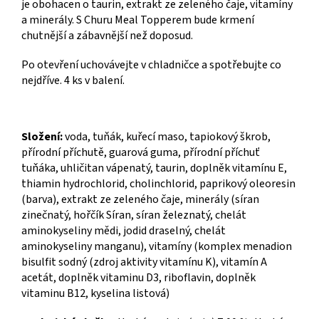
je obohacen o taurin, extrakt ze zeleného čaje, vitamíny
a minerály. S Churu Meal Topperem bude krmení
chutnější a zábavnější než doposud.
Po otevření uchovávejte v chladničce a spotřebujte co
nejdříve. 4 ks v balení.
Složení:
voda, tuňák, kuřecí maso, tapiokový škrob,
přírodní příchutě, guarová guma, přírodní příchuť
tuňáka, uhličitan vápenatý, taurin, doplněk vitamínu E,
thiamin hydrochlorid, cholinchlorid, paprikový oleoresin
(barva), extrakt ze zeleného čaje, minerály (síran
zinečnatý, hořčík Síran, síran železnatý, chelát
aminokyseliny mědi, jodid draselný, chelát
aminokyseliny manganu), vitamíny (komplex menadion
bisulfit sodný (zdroj aktivity vitamínu K), vitamín A
acetát, doplněk vitaminu D3, riboflavin, doplněk
vitaminu B12, kyselina listová)