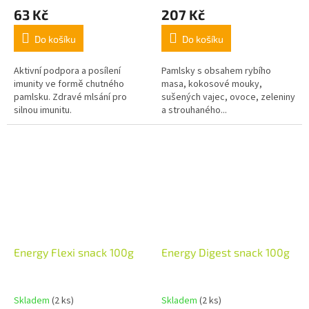
63 Kč
207 Kč
Do košíku
Do košíku
Aktivní podpora a posílení
Pamlsky s obsahem rybího
imunity ve formě chutného
masa, kokosové mouky,
pamlsku. Zdravé mlsání pro
sušených vajec, ovoce, zeleniny
silnou imunitu.
a strouhaného...
Energy Flexi snack 100g
Energy Digest snack 100g
Skladem
(2 ks)
Skladem
(2 ks)