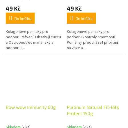
49 Kč
49 Kč
Do košíku
Do košíku
Kolagenové pamlsky pro
Kolagenové pamlsky pro
podporu trávení. Obsahují Yuccu
podporu kontroly hmotnosti.
a Ostropestřec mariánský a
Pomáhají předcházet přibírání
podporují...
na váze a...
Bow wow Immunity 60g
Platinum Natural Fit-Bits
Protect 150g
Skladem
(7 ks)
Skladem
(2 ks)