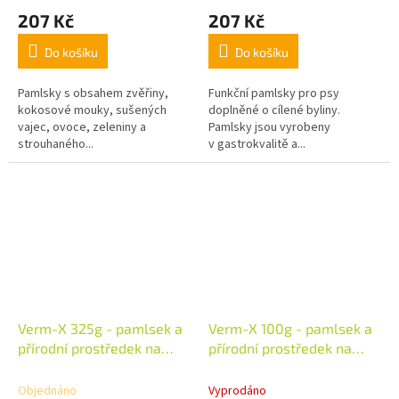
207 Kč
207 Kč
Do košíku
Do košíku
Pamlsky s obsahem zvěřiny,
Funkční pamlsky pro psy
kokosové mouky, sušených
doplněné o cílené byliny.
vajec, ovoce, zeleniny a
Pamlsky jsou vyrobeny
strouhaného...
v gastrokvalitě a...
Verm-X 325g - pamlsek a
Verm-X 100g - pamlsek a
přírodní prostředek na
přírodní prostředek na
podporu "bezchemického"
podporu "bezchemického"
odčervení psa
odčervení psa
Objednáno
Vyprodáno