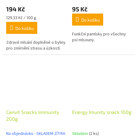
194 Kč
95 Kč
Měrná
129,33 Kč / 100 g
Do košíku
cena:
Do košíku
Funkční pamlsky pro všechny
psí mlsouny.
Zdravé mlsání doplněné o byliny
pro zmírnění stresu a úzkostí.
Canvit Snacks Immunity
Energy Imunity snack 100g
200g
Na objednávku - SKLADEM ZÍTRA
Skladem
(1 ks)