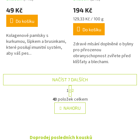
49 Kč
194 Kč
Měrná
129,33 Kč / 100 g
Do košíku
cena:
Do košíku
Kolagenové pamlsky s
kurkumou, šípkem a brusinkami,
Zdravé mlsání doplněné o byliny
které posilují imunitní systém,
pro přirozenou
aby váš pes...
obranyschopnost zvířete před
klíšťaty a blechami.
NAČÍST 7 DALŠÍCH
S
1
2
t
O
r
43
položek celkem
v
á
l
NAHORU
n
á
k
d
o
v
a
á
c
n
Doprodej posledních kousků
í