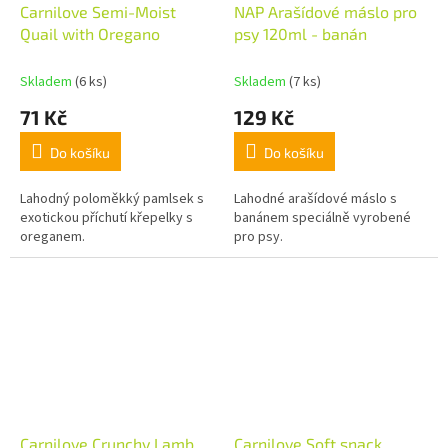
Carnilove Semi-Moist
NAP Arašídové máslo pro
Quail with Oregano
psy 120ml - banán
Skladem
(6 ks)
Skladem
(7 ks)
71 Kč
129 Kč
Do košíku
Do košíku
Lahodný poloměkký pamlsek s
Lahodné arašídové máslo s
exotickou příchutí křepelky s
banánem speciálně vyrobené
oreganem.
pro psy.
Carnilove Crunchy Lamb
Carnilove Soft snack