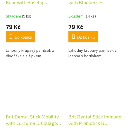
Boar with Rosehips
with Blueberries
Skladem
(9 ks)
Skladem
(14 ks)
79 Kč
79 Kč
Do košíku
Do košíku
Lahodný křupavý pamlsek z
Lahodný křupavý pamlsek z
divočáka a s šípkem.
lososa s borůvkami.
Brit Dental Stick Mobility
Brit Dental Stick Immuno
with Curcuma & Collagen
with Probiotics &
7ks 251g
Cinnamon 7ks 251g