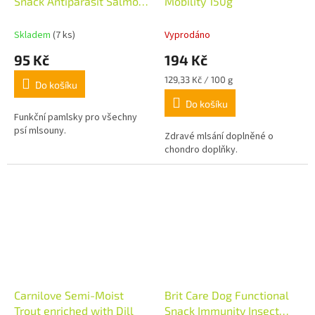
Snack Antiparasit Salmon
Mobility 150g
150g
Skladem
(7 ks)
Vyprodáno
95 Kč
194 Kč
Měrná
129,33 Kč / 100 g
Do košíku
cena:
Do košíku
Funkční pamlsky pro všechny
psí mlsouny.
Zdravé mlsání doplněné o
chondro doplňky.
Carnilove Semi-Moist
Brit Care Dog Functional
Trout enriched with Dill
Snack Immunity Insect