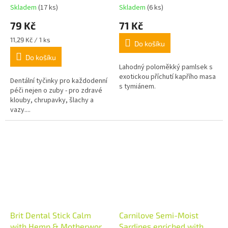
Skladem
(17 ks)
Skladem
(6 ks)
79 Kč
71 Kč
Měrná
11,29 Kč / 1 ks
Do košíku
cena:
Do košíku
Lahodný poloměkký pamlsek s
exotickou příchutí kapřího masa
Dentální tyčinky pro každodenní
s tymiánem.
péči nejen o zuby - pro zdravé
klouby, chrupavky, šlachy a
vazy....
Brit Dental Stick Calm
Carnilove Semi-Moist
with Hemp & Motherwort
Sardines enriched with