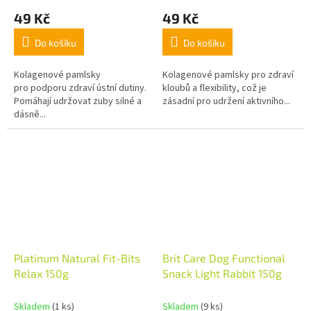
49 Kč
49 Kč
Do košíku
Do košíku
Kolagenové pamlsky
Kolagenové pamlsky pro zdraví
pro podporu zdraví ústní dutiny.
kloubů a flexibility, což je
Pomáhají udržovat zuby silné a
zásadní pro udržení aktivního...
dásně...
Platinum Natural Fit-Bits
Brit Care Dog Functional
Relax 150g
Snack Light Rabbit 150g
Skladem
(1 ks)
Skladem
(9 ks)