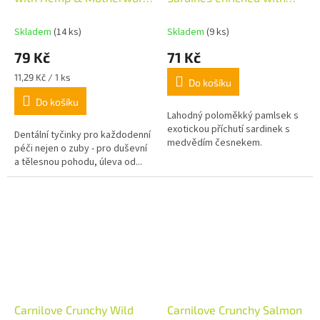
7ks 251g
Wild garlic
Skladem
(14 ks)
Skladem
(9 ks)
79 Kč
71 Kč
Měrná
11,29 Kč / 1 ks
Do košíku
cena:
Do košíku
Lahodný poloměkký pamlsek s
exotickou příchutí sardinek s
Dentální tyčinky pro každodenní
medvědím česnekem.
péči nejen o zuby - pro duševní
a tělesnou pohodu, úleva od...
Carnilove Crunchy Wild
Carnilove Crunchy Salmon