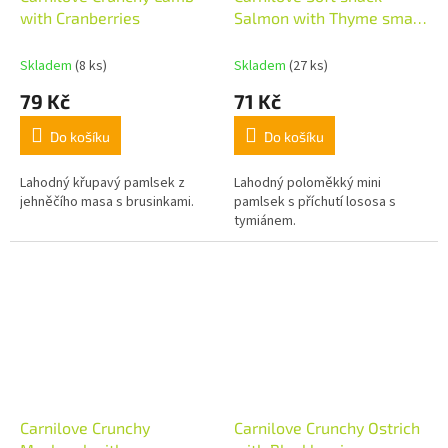
with Cranberries
Salmon with Thyme small
bite 200g
Skladem
(8 ks)
Skladem
(27 ks)
79 Kč
71 Kč
Do košíku
Do košíku
Lahodný křupavý pamlsek z
Lahodný poloměkký mini
jehněčího masa s brusinkami.
pamlsek s příchutí lososa s
tymiánem.
Carnilove Crunchy
Carnilove Crunchy Ostrich