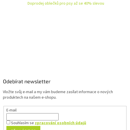
í
p
Doprodej oblečků pro psy až se 40% slevou
r
v
k
y
v
ý
p
i
s
u
Z
á
p
a
Odebírat newsletter
t
Vložte svůj e-mail a my vám budeme zasílat informace o nových
í
produktech na našem e-shopu.
E-mail
Souhlasím se
zpracování osobních údajů