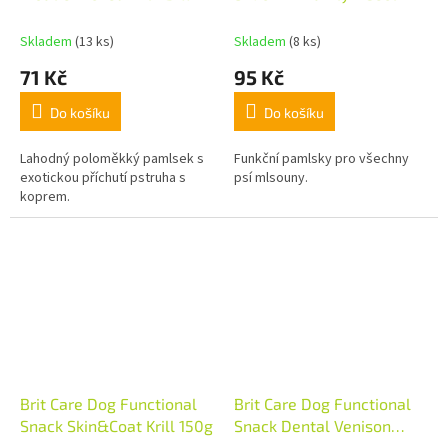
150g
Skladem
(13 ks)
Skladem
(8 ks)
71 Kč
95 Kč
Do košíku
Do košíku
Lahodný poloměkký pamlsek s
Funkční pamlsky pro všechny
exotickou příchutí pstruha s
psí mlsouny.
koprem.
Brit Care Dog Functional
Brit Care Dog Functional
Snack Skin&Coat Krill 150g
Snack Dental Venison
150g