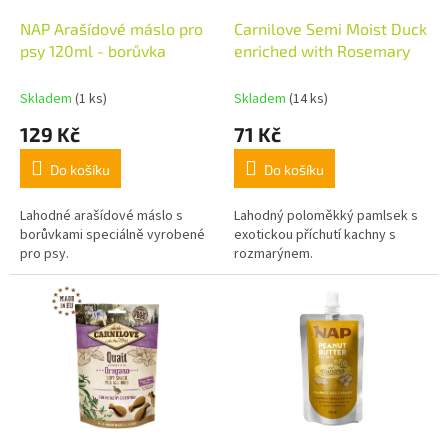
u
o
k
d
NAP Arašídové máslo pro
Carnilove Semi Moist Duck
t
u
psy 120ml - borůvka
enriched with Rosemary
ů
k
t
Skladem
(1 ks)
Skladem
(14 ks)
ů
129 Kč
71 Kč
Do košíku
Do košíku
Lahodné arašídové máslo s
Lahodný poloměkký pamlsek s
borůvkami speciálně vyrobené
exotickou příchutí kachny s
pro psy.
rozmarýnem.