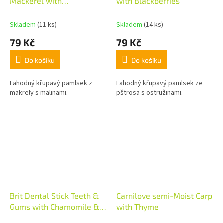
Mackerel with
with Blackberries
Raspberries
Skladem
(11 ks)
Skladem
(14 ks)
79 Kč
79 Kč
Do košíku
Do košíku
Lahodný křupavý pamlsek z
Lahodný křupavý pamlsek ze
makrely s malinami.
pštrosa s ostružinami.
Brit Dental Stick Teeth &
Carnilove semi-Moist Carp
Gums with Chamomile &
with Thyme
Sage 7ks 251g