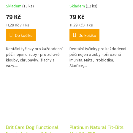
Skladem
(13 ks)
Skladem
(12 ks)
79 Kč
79 Kč
Měrná
Měrná
11,29 Kč / 1 ks
11,29 Kč / 1 ks
cena:
cena:
Do košíku
Do košíku
Dentální tyčinky pro každodenní
Dentální tyčinky pro každodenní
péči nejen o zuby - pro zdravé
péči nejen o zuby - přirozená
klouby, chrupavky, šlachy a
imunita. Máta, Probiotika,
vazy....
Skořice,...
Brit Care Dog Functional
Platinum Natural Fit-Bits