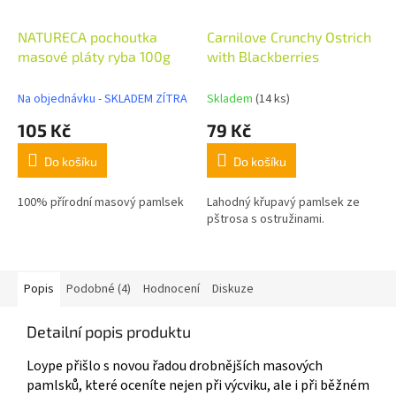
NATURECA pochoutka
Carnilove Crunchy Ostrich
masové pláty ryba 100g
with Blackberries
Na objednávku - SKLADEM ZÍTRA
Skladem
(14 ks)
105 Kč
79 Kč
Do košíku
Do košíku
100% přírodní masový pamlsek
Lahodný křupavý pamlsek ze
pštrosa s ostružinami.
Popis
Podobné (4)
Hodnocení
Diskuze
Detailní popis produktu
Loype přišlo s novou řadou drobnějších masových
pamlsků, které oceníte nejen při výcviku, ale i při běžném