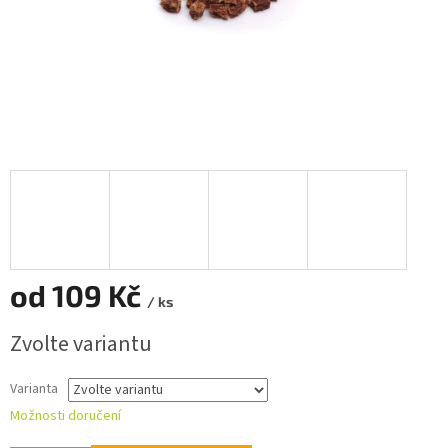
od
109 Kč
/ ks
Měrná
Zvolte variantu
cena:
Varianta
Možnosti doručení