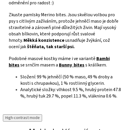
odměnění pro radost :)
Zkuste pamlsky Merino bites. Jsou skvělou volbou pro
psy s citlivým zažíváním, protože jehněčí maso je dobře
stravitelné a zároveň plné důležitých živin. Mají vysoký
obsah bílkovin, které podporují růst svalové
hmoty.
Měkká konzistence
usnadňuje žvýkání, což
ocení jak
štěňata, tak starší psi.
Podobné masové kostky máme i ve variantě
Bambi
bites
se srnčím masem a
Bunny bites
s králíkem.
Složení: 99 % jehněčí (50 % maso, 49 % droby a
kosti s chrupavkou), 1 % rostlinný glycerin.
Analytické složky: vlhkost 9.5 %, hrubý protein 47.8
%, hrubý tuk 29.7 %, popel 11.3 %, vláknina 0.6 %.
High-contrast mode