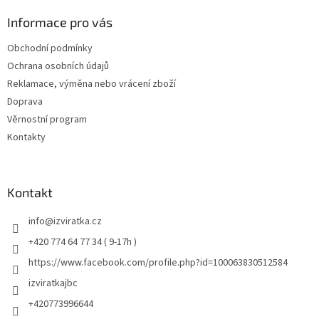
Informace pro vás
Obchodní podmínky
Ochrana osobních údajů
Reklamace, výměna nebo vrácení zboží
Doprava
Věrnostní program
Kontakty
Kontakt
info
@
izviratka.cz
+420 774 64 77 34 ( 9-17h )
https://www.facebook.com/profile.php?id=100063830512584
izviratkajbc
+420773996644