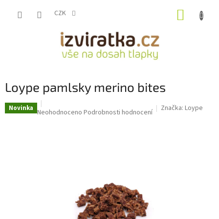
Přejít
NÁKUP
na
CZK
obsah
KOŠÍK
Loype pamlsky merino bites
Značka:
Loype
Novinka
Průměrné
Neohodnoceno
Podrobnosti hodnocení
hodnocení
produktu
je
0,0
z
5
hvězdiček.