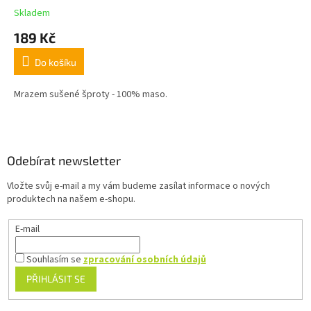
Skladem
189 Kč
Do košíku
Mrazem sušené šproty - 100% maso.
Z
á
p
a
Odebírat newsletter
t
Vložte svůj e-mail a my vám budeme zasílat informace o nových
í
produktech na našem e-shopu.
E-mail
Souhlasím se
zpracování osobních údajů
PŘIHLÁSIT SE