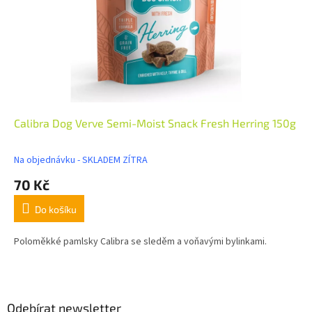
Calibra Dog Verve Semi-Moist Snack Fresh Herring 150g
Na objednávku - SKLADEM ZÍTRA
70 Kč
Do košíku
Poloměkké pamlsky Calibra se sleděm a voňavými bylinkami.
Z
á
p
a
Odebírat newsletter