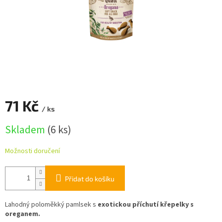
71 Kč
/ ks
Měrná
Skladem
(6 ks)
cena:
Možnosti doručení
Přidat do košíku
Lahodný poloměkký pamlsek s
exotickou příchutí křepelky s
oreganem.