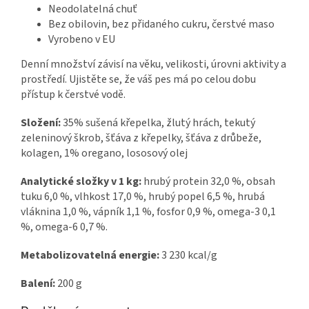
Neodolatelná chuť
Bez obilovin, bez přidaného cukru, čerstvé maso
Vyrobeno v EU
Denní množství závisí na věku, velikosti, úrovni aktivity a
prostředí. Ujistěte se, že váš pes má po celou dobu
přístup k čerstvé vodě.
Složení:
35% sušená křepelka, žlutý hrách, tekutý
zeleninový škrob, šťáva z křepelky, šťáva z drůbeže,
kolagen, 1% oregano, lososový olej
Analytické složky v 1 kg:
hrubý protein 32,0 %, obsah
tuku 6,0 %, vlhkost 17,0 %, hrubý popel 6,5 %, hrubá
vláknina 1,0 %, vápník 1,1 %, fosfor 0,9 %, omega-3 0,1
%, omega-6 0,7 %.
Metabolizovatelná energie:
3 230 kcal/g
Balení:
2
00 g