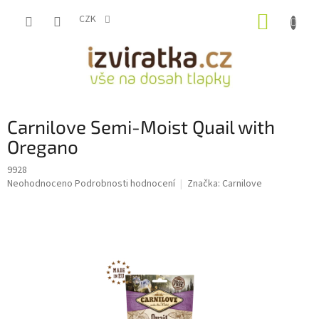
Přejít
NÁKUP
na
CZK
obsah
KOŠÍK
Carnilove Semi-Moist Quail with
Oregano
9928
Průměrné
Neohodnoceno
Podrobnosti hodnocení
Značka:
Carnilove
hodnocení
produktu
je
0,0
z
5
hvězdiček.