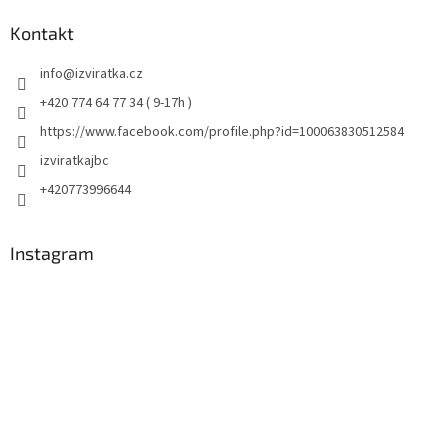
Kontakt
info
@
izviratka.cz
+420 774 64 77 34 ( 9-17h )
https://www.facebook.com/profile.php?id=100063830512584
izviratkajbc
+420773996644
Instagram