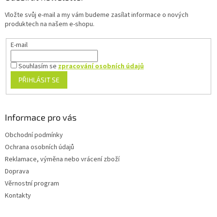
t
Vložte svůj e-mail a my vám budeme zasílat informace o nových
í
produktech na našem e-shopu.
E-mail
Souhlasím se
zpracování osobních údajů
PŘIHLÁSIT SE
Informace pro vás
Obchodní podmínky
Ochrana osobních údajů
Reklamace, výměna nebo vrácení zboží
Doprava
Věrnostní program
Kontakty