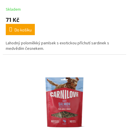
Skladem
71 Kč
Do košíku
Lahodný poloměkký pamlsek s exotickou příchutí sardinek s
medvědím česnekem.