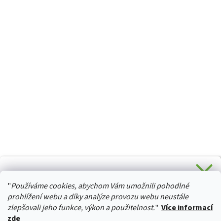
CHCETE SLEVU 5 % na Váš první nákup?
"
Používáme cookies, abychom Vám umožnili pohodlné
Stačí se přihlásit k odběru novinek z našeho obchodu a je
HURTTA-COLLECTION.CZ
Vaše :)
prohlížení webu a díky analýze provozu webu neustále
zlepšovali jeho funkce, výkon a použitelnost.
"
Více informací
zde