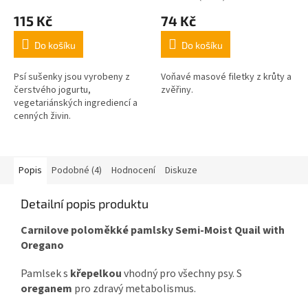
115 Kč
74 Kč
Do košíku
Do košíku
Psí sušenky jsou vyrobeny z
Voňavé masové filetky z krůty a
čerstvého jogurtu,
zvěřiny.
vegetariánských ingrediencí a
cenných živin.
Popis
Podobné (4)
Hodnocení
Diskuze
Detailní popis produktu
Carnilove poloměkké pamlsky Semi-Moist Quail with
Oregano
Pamlsek s
křepelkou
vhodný pro všechny psy. S
oreganem
pro zdravý metabolismus.