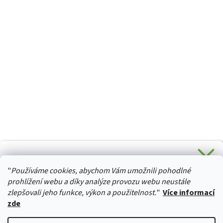
CHCETE SLEVU 5 % na Váš první nákup?
"
Používáme cookies, abychom Vám umožnili pohodlné
Stačí se přihlásit k odběru novinek z našeho obchodu a je
HURTTA-COLLECTION.CZ
Vaše :)
prohlížení webu a díky analýze provozu webu neustále
zlepšovali jeho funkce, výkon a použitelnost.
"
Více informací
zde
Ano, chci se přihlásit
Vytvořil Shoptet