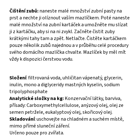
Čištění zubů:
naneste malé množství zubní pasty na
prst a nechte ji olíznout vaším mazlíčkem. Poté naneste
malé množství na zubní kartáček a umožněte mu slízat
ji z kartáčku, aby si na ni zvykl. Začněte čistit zuby
krátkými tahy tam a zpět. Netlačte. Čistěte kartáčkem
pouze několik zubů najednou a v průběhu celé procedury
svého domácího mazlíčka chvalte. Mazlíček by měl mít
vždy k dispozici čerstvou vodu.
Složení
: filtrovaná voda, uhličitan vápenatý, glycerin,
inulin, mono a diglyceridy mastných kyselin, sodium
tripolyphosphate
Analytické složky na kg:
Konzervační látky, barviva,
přísady: Carboxymethylcellulose, anýzový olej, olej ze
semen petržele, eukalyptový olej, skořicový olej.
Skladování
: uschovejte na chladném a suchém místě,
mimo přímé sluneční záření.
Určeno pouze pro zvířata.