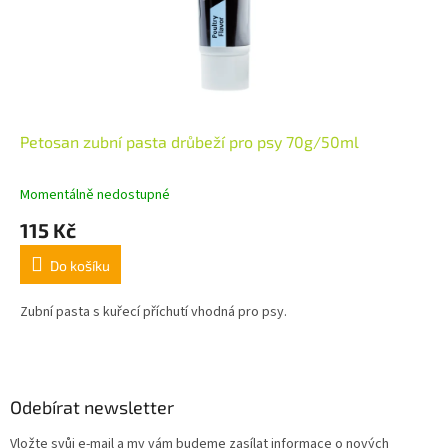
Petosan zubní pasta drůbeží pro psy 70g/50ml
Momentálně nedostupné
115 Kč
Do košíku
Zubní pasta s kuřecí příchutí vhodná pro psy.
Z
á
p
a
Odebírat newsletter
t
Vložte svůj e-mail a my vám budeme zasílat informace o nových