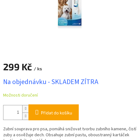
299 Kč
/ ks
Měrná
Na objednávku - SKLADEM ZÍTRA
cena:
Možnosti doručení
Přidat do košíku
Zubní souprava pro psa, pomáhá snižovat tvorbu zubního kamene, čistí
zuby a osvěžuje dech. Obsahuje zubní pastu, oboustranný kartáček