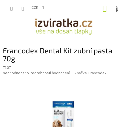
Přejít
NÁKUP
na
CZK
obsah
KOŠÍK
Francodex Dental Kit zubní pasta
70g
7107
Průměrné
Neohodnoceno
Podrobnosti hodnocení
Značka:
Francodex
hodnocení
produktu
je
0,0
z
5
hvězdiček.