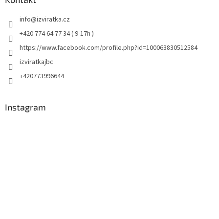
info
@
izviratka.cz
+420 774 64 77 34 ( 9-17h )
https://www.facebook.com/profile.php?id=100063830512584
izviratkajbc
+420773996644
Instagram