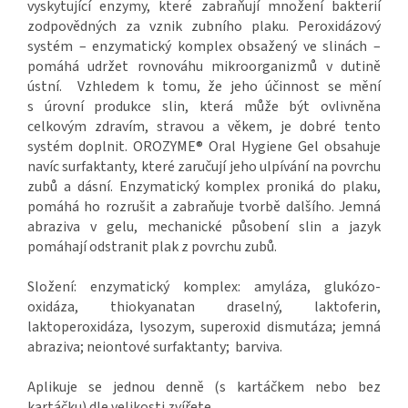
vyskytující enzymy, které zabraňují množení bakterií
zodpovědných za vznik zubního plaku. Peroxidázový
systém – enzymatický komplex obsažený ve slinách –
pomáhá udržet rovnováhu mikroorganizmů v dutině
ústní. Vzhledem k tomu, že jeho účinnost se mění
s úrovní produkce slin, která může být ovlivněna
celkovým zdravím, stravou a věkem, je dobré tento
systém doplnit. OROZYME® Oral Hygiene Gel obsahuje
navíc surfaktanty, které zaručují jeho ulpívání na povrchu
zubů a dásní. Enzymatický komplex proniká do plaku,
pomáhá ho rozrušit a zabraňuje tvorbě dalšího. Jemná
abraziva v gelu, mechanické působení slin a jazyk
pomáhají odstranit plak z povrchu zubů.
Složení: enzymatický komplex: amyláza, glukózo-
oxidáza, thiokyanatan draselný, laktoferin,
laktoperoxidáza, lysozym, superoxid dismutáza; jemná
abraziva; neiontové surfaktanty; barviva.
Aplikuje se jednou denně (s kartáčkem nebo bez
kartáčku) dle velikosti zvířete.