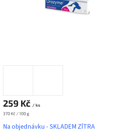
259 Kč
/ ks
Měrná
370 Kč / 100 g
cena:
Na objednávku - SKLADEM ZÍTRA