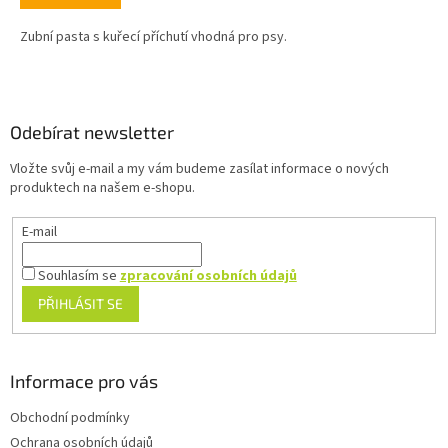
Zubní pasta s kuřecí příchutí vhodná pro psy.
Z
á
p
a
Odebírat newsletter
t
Vložte svůj e-mail a my vám budeme zasílat informace o nových
í
produktech na našem e-shopu.
E-mail
Souhlasím se
zpracování osobních údajů
PŘIHLÁSIT SE
Informace pro vás
Obchodní podmínky
Ochrana osobních údajů