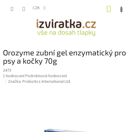
Přejít
NÁKUP
na
CZK
obsah
KOŠÍK
Orozyme zubní gel enzymatický pro
psy a kočky 70g
2473
Průměrné
1 hodnocení
Podrobnosti hodnocení
hodnocení
Značka:
Probiotics International Ltd.
produktu
je
5,0
z
5
hvězdiček.