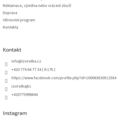
Reklamace, výměna nebo vrácení zboží
Doprava
Věrnostní program
Kontakty
Kontakt
info
@
izviratka.cz
+420 774 64 77 34 ( 9-17h )
https://www.facebook.com/profile.php?id=100063830512584
izviratkajbc
+420773996644
Instagram