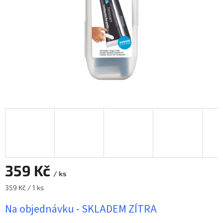
359 Kč
/ ks
Měrná
359 Kč / 1 ks
cena:
Na objednávku - SKLADEM ZÍTRA