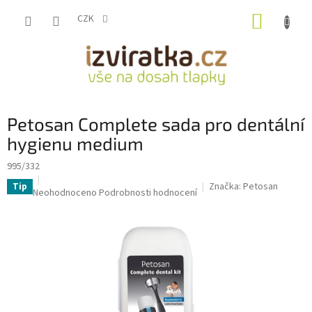
Přejít
NÁKUP
na
CZK
obsah
KOŠÍK
Petosan Complete sada pro dentální
hygienu medium
995/332
Značka:
Petosan
Tip
Průměrné
Neohodnoceno
Podrobnosti hodnocení
hodnocení
produktu
je
0,0
z
5
hvězdiček.