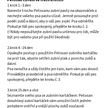
Petosan čištění ve třech krocích
1.krok 1.-3.den
Naneste trochu Petosanu zubní pasty na ukazováček a
nechejte vašeho psa pastu slízat. Jemně posunujte prst
podél zubů a dásní, aby si váš pes zvykl. Psa odměňte.
Pokud je Váš pes spokojený, přejděte ke kroku č. 2.
(! Nikdy nepoužívejte zubní pastu určenou pro lidi, může
být pro vašeho psa při požití škodlivá)
2.krok 4.-14.den
Opakujte postup s použitím Petosan zubního kartáčku
na prst tak, abyste setřeli zubní plak z povrchu zubů a
dásní.
Psa nenuťte a vždy čistěte jen tam, kam vám pes dovolí.
Provádějte pravidelně a psa odměňte. Pokud je váš pes
spokojený, přejděte ke kroku č. 3.
3.krok 15.den a více
Seznamte svého psa se zubním kartáčkem. Petosan
dvouhlavý zubní kartáček vám umožní čistit jedním
pohybem vnitřní a vnější plochy zubů současně.