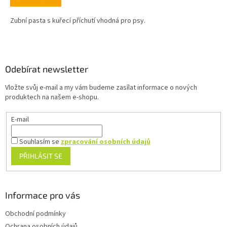
Zubní pasta s kuřecí příchutí vhodná pro psy.
Z
á
p
a
Odebírat newsletter
t
Vložte svůj e-mail a my vám budeme zasílat informace o nových
í
produktech na našem e-shopu.
E-mail
Souhlasím se
zpracování osobních údajů
PŘIHLÁSIT SE
Informace pro vás
Obchodní podmínky
Ochrana osobních údajů