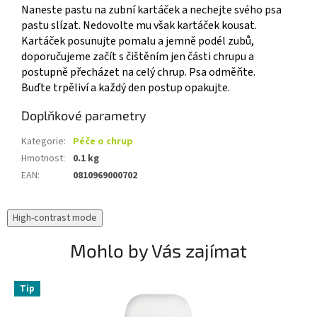
Naneste pastu na zubní kartáček a nechejte svého psa
pastu slízat. Nedovolte mu však kartáček kousat.
Kartáček posunujte pomalu a jemně podél zubů,
doporučujeme začít s čištěním jen části chrupu a
postupně přecházet na celý chrup. Psa odměňte.
Buďte trpěliví a každý den postup opakujte.
Doplňkové parametry
Kategorie
:
Péče o chrup
Hmotnost
:
0.1 kg
EAN
:
0810969000702
High-contrast mode
Mohlo by Vás zajímat
Tip