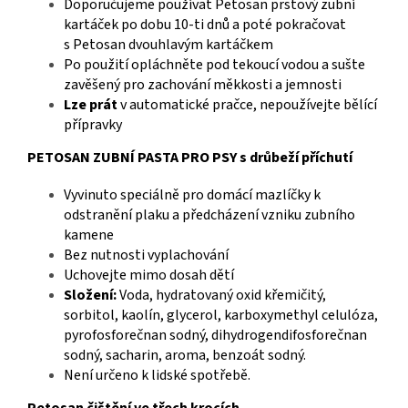
Doporučujeme používat Petosan prstový zubní
kartáček po dobu 10-ti dnů a poté pokračovat
s Petosan dvouhlavým kartáčkem
Po použití opláchněte pod tekoucí vodou a sušte
zavěšený pro zachování měkkosti a jemnosti
Lze prát
v automatické pračce, nepoužívejte bělící
přípravky
PETOSAN ZUBNÍ PASTA PRO PSY s drůbeží příchutí
Vyvinuto speciálně pro domácí mazlíčky k
odstranění plaku a předcházení vzniku zubního
kamene
Bez nutnosti vyplachování
Uchovejte mimo dosah dětí
Složení:
Voda, hydratovaný oxid křemičitý,
sorbitol, kaolín, glycerol, karboxymethyl celulóza,
pyrofosforečnan sodný, dihydrogendifosforečnan
sodný, sacharin, aroma, benzoát sodný.
Není určeno k lidské spotřebě.