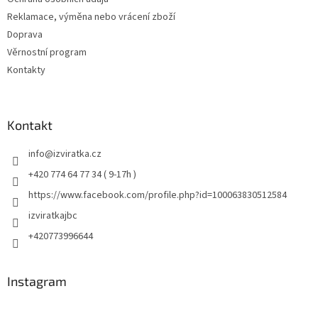
Reklamace, výměna nebo vrácení zboží
Doprava
Věrnostní program
Kontakty
Kontakt
info
@
izviratka.cz
+420 774 64 77 34 ( 9-17h )
https://www.facebook.com/profile.php?id=100063830512584
izviratkajbc
+420773996644
Instagram