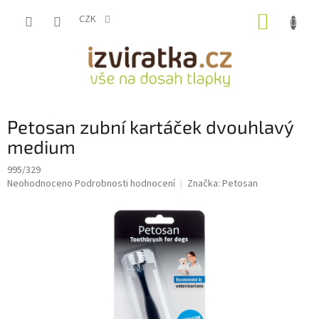
Přejít
NÁKUP
na
CZK
obsah
KOŠÍK
Petosan zubní kartáček dvouhlavý
medium
995/329
Průměrné
Neohodnoceno
Podrobnosti hodnocení
Značka:
Petosan
hodnocení
produktu
je
0,0
z
5
hvězdiček.