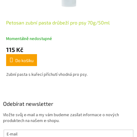
Petosan zubní pasta drůbeží pro psy 70g/50ml
Momentálně nedostupné
115 Kč
Do košíku
Zubní pasta s kuřecí příchutí vhodná pro psy.
Z
á
p
a
Odebírat newsletter
t
Vložte svůj e-mail a my vám budeme zasílat informace o nových
í
produktech na našem e-shopu.
E-mail