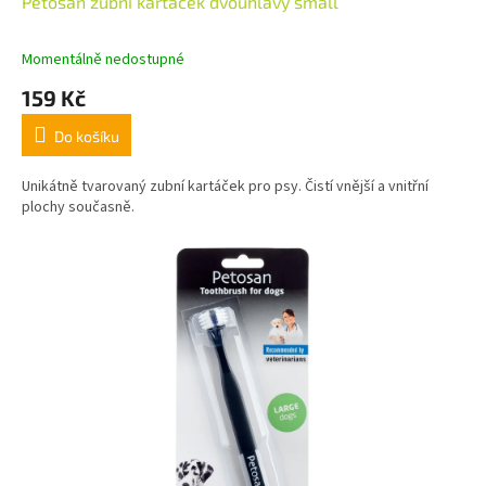
Petosan zubní kartáček dvouhlavý small
Momentálně nedostupné
159 Kč
Do košíku
Unikátně tvarovaný zubní kartáček pro psy. Čistí vnější a vnitřní
plochy současně.