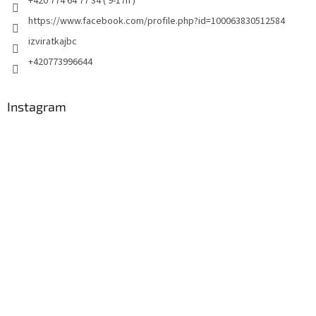
+420 774 64 77 34 ( 9-17h )
https://www.facebook.com/profile.php?id=100063830512584
izviratkajbc
+420773996644
Instagram