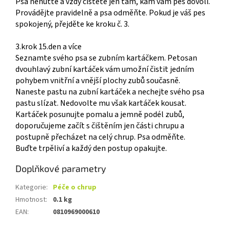
Psa nenuťte a vždy čistěte jen tam, kam vám pes dovolí.
Provádějte pravidelně a psa odměňte. Pokud je váš pes
spokojený, přejděte ke kroku č. 3.
3.krok 15.den a více
Seznamte svého psa se zubním kartáčkem. Petosan
dvouhlavý zubní kartáček vám umožní čistit jedním
pohybem vnitřní a vnější plochy zubů současně.
Naneste pastu na zubní kartáček a nechejte svého psa
pastu slízat. Nedovolte mu však kartáček kousat.
Kartáček posunujte pomalu a jemně podél zubů,
doporučujeme začít s čištěním jen části chrupu a
postupně přecházet na celý chrup. Psa odměňte.
Buďte trpěliví a každý den postup opakujte.
Doplňkové parametry
Kategorie
:
Péče o chrup
Hmotnost
:
0.1 kg
EAN
:
0810969000610