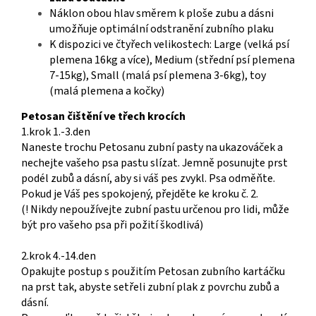
Náklon obou hlav směrem k ploše zubu a dásni
umožňuje optimální odstranění zubního plaku
K dispozici ve čtyřech velikostech: Large (velká psí
plemena 16kg a více), Medium (střední psí plemena
7-15kg), Small (malá psí plemena 3-6kg), toy
(malá plemena a kočky)
Petosan čištění ve třech krocích
1.krok 1.-3.den
Naneste trochu Petosanu zubní pasty na ukazováček a
nechejte vašeho psa pastu slízat. Jemně posunujte prst
podél zubů a dásní, aby si váš pes zvykl. Psa odměňte.
Pokud je Váš pes spokojený, přejděte ke kroku č. 2.
(! Nikdy nepoužívejte zubní pastu určenou pro lidi, může
být pro vašeho psa při požití škodlivá)
2.krok 4.-14.den
Opakujte postup s použitím Petosan zubního kartáčku
na prst tak, abyste setřeli zubní plak z povrchu zubů a
dásní.