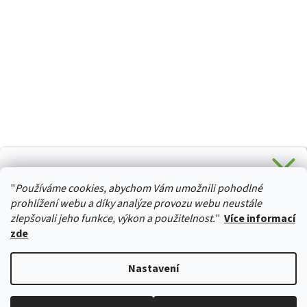
CHCETE SLEVU 5 % na Váš první nákup?
"
Používáme cookies, abychom Vám umožnili pohodlné
Stačí se přihlásit k odběru novinek z našeho obchodu a je
HURTTA-COLLECTION.CZ
Vaše :)
prohlížení webu a díky analýze provozu webu neustále
zlepšovali jeho funkce, výkon a použitelnost.
"
Více informací
zde
Ano, chci se přihlásit
Vytvořil Shoptet
Nastavení
Zásady zpracování osobních údajů
Copyright 2026
izviratka.cz
. Všechna práva vyhrazena.
Upravit