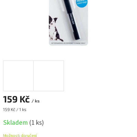
159 Kč
/ ks
Měrná
159 Kč / 1 ks
cena:
Skladem
(1 ks)
Možnosti doručení