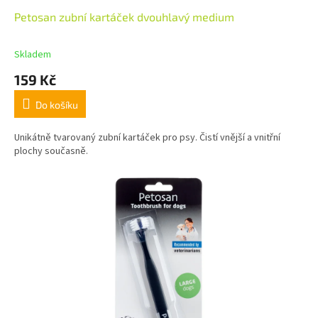
Petosan zubní kartáček dvouhlavý medium
Skladem
159 Kč
Do košíku
Unikátně tvarovaný zubní kartáček pro psy. Čistí vnější a vnitřní
plochy současně.