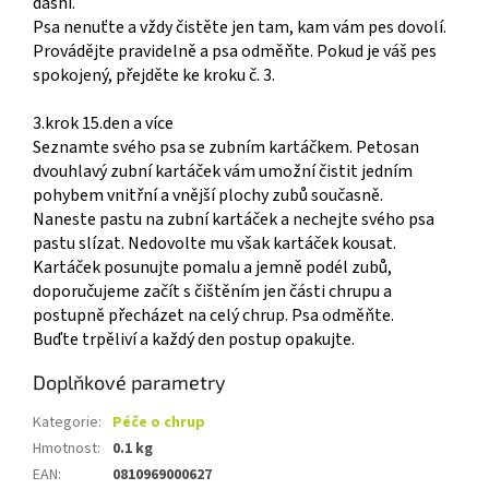
dásní.
Psa nenuťte a vždy čistěte jen tam, kam vám pes dovolí.
Provádějte pravidelně a psa odměňte. Pokud je váš pes
spokojený, přejděte ke kroku č. 3.
3.krok 15.den a více
Seznamte svého psa se zubním kartáčkem. Petosan
dvouhlavý zubní kartáček vám umožní čistit jedním
pohybem vnitřní a vnější plochy zubů současně.
Naneste pastu na zubní kartáček a nechejte svého psa
pastu slízat. Nedovolte mu však kartáček kousat.
Kartáček posunujte pomalu a jemně podél zubů,
doporučujeme začít s čištěním jen části chrupu a
postupně přecházet na celý chrup. Psa odměňte.
Buďte trpěliví a každý den postup opakujte.
Doplňkové parametry
Kategorie
:
Péče o chrup
Hmotnost
:
0.1 kg
EAN
:
0810969000627