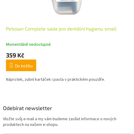
Petosan Complete sada pro dentální hygienu small
Momentálně nedostupné
359 Kč
Do košíku
Náprstek, zubní kartáček i pasta v praktickém pouzdře.
Z
á
p
a
Odebírat newsletter
t
Vložte svůj e-mail a my vám budeme zasílat informace o nových
í
produktech na našem e-shopu.