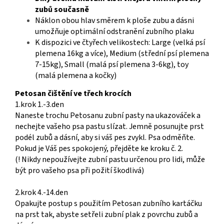
zubů současně
Náklon obou hlav směrem k ploše zubu a dásni
umožňuje optimální odstranění zubního plaku
K dispozici ve čtyřech velikostech: Large (velká psí
plemena 16kg a více), Medium (střední psí plemena
7-15kg), Small (malá psí plemena 3-6kg), toy
(malá plemena a kočky)
Petosan čištění ve třech krocích
1.krok 1.-3.den
Naneste trochu Petosanu zubní pasty na ukazováček a
nechejte vašeho psa pastu slízat. Jemně posunujte prst
podél zubů a dásní, aby si váš pes zvykl. Psa odměňte.
Pokud je Váš pes spokojený, přejděte ke kroku č. 2.
(! Nikdy nepoužívejte zubní pastu určenou pro lidi, může
být pro vašeho psa při požití škodlivá)
2.krok 4.-14.den
Opakujte postup s použitím Petosan zubního kartáčku
na prst tak, abyste setřeli zubní plak z povrchu zubů a