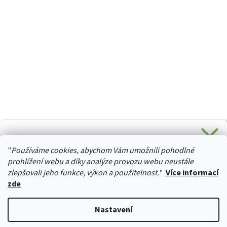
CHCETE SLEVU 5 % na Váš první nákup?
"
Používáme cookies, abychom Vám umožnili pohodlné
Stačí se přihlásit k odběru novinek z našeho obchodu a je
HURTTA-COLLECTION.CZ
Vaše :)
prohlížení webu a díky analýze provozu webu neustále
zlepšovali jeho funkce, výkon a použitelnost.
"
Více informací
zde
Ano, chci se přihlásit
Vytvořil Shoptet
Nastavení
Zásady zpracování osobních údajů