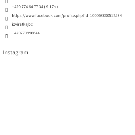
+420 774 64 77 34 ( 9-17h )
https://www.facebook.com/profile.php?id=100063830512584
izviratkajbc
+420773996644
Instagram