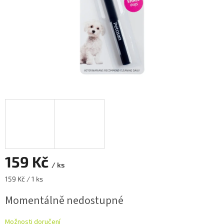
159 Kč
/ ks
Měrná
159 Kč / 1 ks
cena:
Momentálně nedostupné
Možnosti doručení