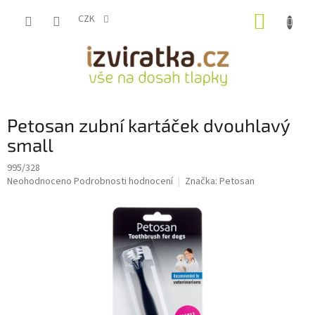
Přejít
NÁKUP
na
CZK
obsah
KOŠÍK
Petosan zubní kartáček dvouhlavý
small
995/328
Průměrné
Neohodnoceno
Podrobnosti hodnocení
Značka:
Petosan
hodnocení
produktu
je
0,0
z
5
hvězdiček.