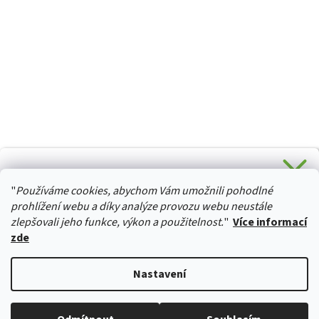
CHCETE SLEVU 5 % na Váš první nákup?
"
Používáme cookies, abychom Vám umožnili pohodlné
Stačí se přihlásit k odběru novinek z našeho obchodu a je
HURTTA-COLLECTION.CZ
Vaše :)
prohlížení webu a díky analýze provozu webu neustále
zlepšovali jeho funkce, výkon a použitelnost.
"
Více informací
zde
Ano, chci se přihlásit
Vytvořil Shoptet
Nastavení
Zásady zpracování osobních údajů
Copyright 2026
izviratka.cz
. Všechna práva vyhrazena.
Upravit