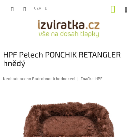
Přejít
NÁKUP
na
CZK
obsah
KOŠÍK
HPF Pelech PONCHIK RETANGLER
hnědý
Průměrné
Neohodnoceno
Podrobnosti hodnocení
Značka:
HPF
hodnocení
produktu
je
0,0
z
5
hvězdiček.