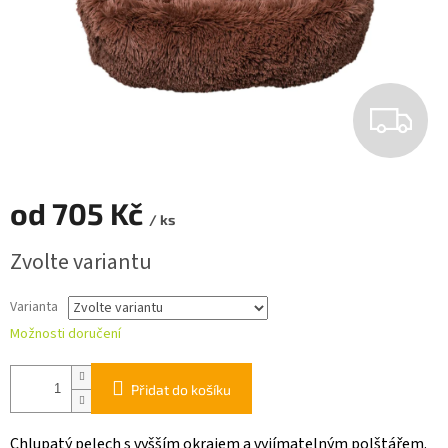
Z
D
A
od
705 Kč
/ ks
R
Měrná
Zvolte variantu
cena:
M
Varianta
A
Možnosti doručení
Přidat do košíku
Chlupatý pelech s vyšším okrajem a vyjímatelným polštářem.