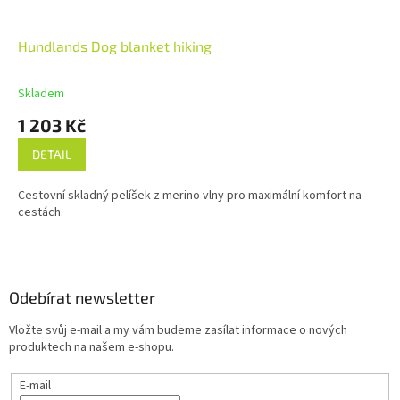
Hundlands Dog blanket hiking
Skladem
1 203 Kč
DETAIL
Cestovní skladný pelíšek z merino vlny pro maximální komfort na
cestách.
Z
á
p
a
Odebírat newsletter
t
Vložte svůj e-mail a my vám budeme zasílat informace o nových
í
produktech na našem e-shopu.
E-mail