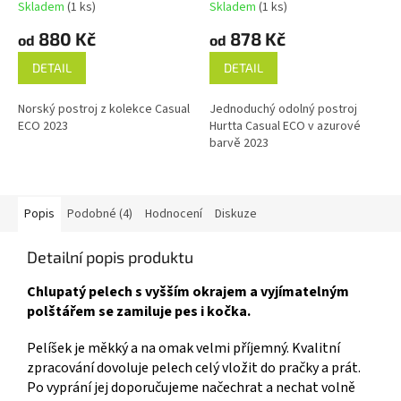
Skladem
(1 ks)
Skladem
(1 ks)
880 Kč
878 Kč
od
od
DETAIL
DETAIL
Norský postroj z kolekce Casual
Jednoduchý odolný postroj
ECO 2023
Hurtta Casual ECO v azurové
barvě 2023
Popis
Podobné (4)
Hodnocení
Diskuze
Detailní popis produktu
Chlupatý pelech s vyšším okrajem a vyjímatelným
polštářem se zamiluje pes i kočka.
Pelíšek je měkký a na omak velmi příjemný. Kvalitní
zpracování dovoluje pelech celý vložit do pračky a prát.
Po vyprání jej doporučujeme načechrat a nechat volně