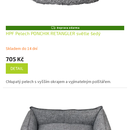
Z
Doprava zdarma
D
HPF Pelech PONCHIK RETANGLER světle šedý
A
R
M
Skladem do 14 dní
A
705 Kč
DETAIL
Chlupatý pelech s vyšším okrajem a vyjímatelným polštářem.