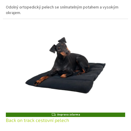
Odolný ortopedický pelech se snímatelným potahem a vysokým
okrajem.
Z
Doprava zdarma
D
Back on track cestovní pelech
A
R
M