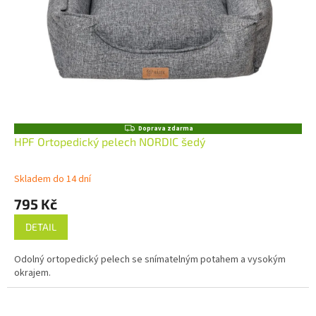
Z
Doprava zdarma
D
HPF Ortopedický pelech NORDIC šedý
A
R
M
Skladem do 14 dní
A
795 Kč
DETAIL
Odolný ortopedický pelech se snímatelným potahem a vysokým
okrajem.