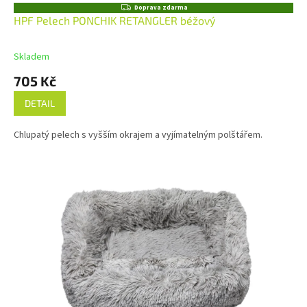
Z
Doprava zdarma
D
HPF Pelech PONCHIK RETANGLER béžový
A
R
M
Skladem
A
705 Kč
DETAIL
Chlupatý pelech s vyšším okrajem a vyjímatelným polštářem.