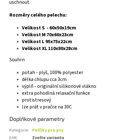
uschnout.
Rozměry celého pelechu:
Velikost S - 60x50x19cm
Velikost M 70x60x23cm
Velikost L 95x75x22cm
Velikost XL 110x80x28cm
Souhrn
potah - plyš, 100% polyester
délka chlupu cca 3cm
výplň - originální silikonové vlákno
extra pohodlná relaxační funkce
protistresový
lze prát v pračce na 30C
Doplňkové parametry
Kategorie
:
Pelíšky pro psy
EAN
:
Zvolte variantu