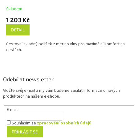
Skladem
1 203 Kč
DETAIL
Cestovní skladný pelíšek z merino vlny pro maximální komfort na
cestách.
Z
á
p
a
Odebírat newsletter
t
Vložte svůj e-mail a my vám budeme zasílat informace o nových
í
produktech na našem e-shopu.
E-mail
Souhlasím se
zpracování osobních údajů
PŘIHLÁSIT SE