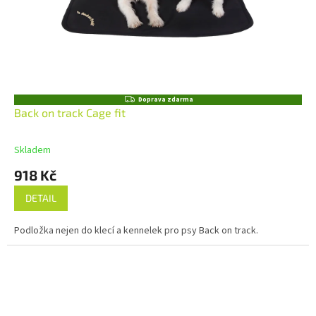
Z
Doprava zdarma
D
Back on track Cage fit
A
R
M
Skladem
A
918 Kč
DETAIL
Podložka nejen do klecí a kennelek pro psy Back on track.