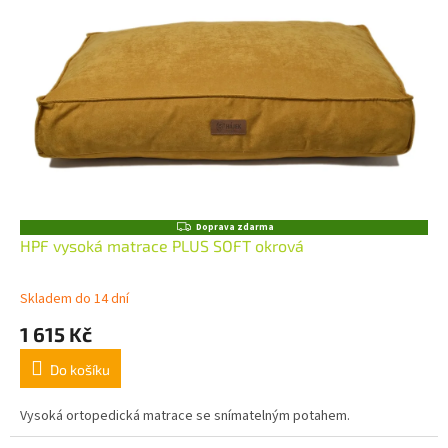
Z
Doprava zdarma
D
HPF vysoká matrace PLUS SOFT okrová
A
R
M
Skladem do 14 dní
A
1 615 Kč
Do košíku
Vysoká ortopedická matrace se snímatelným potahem.