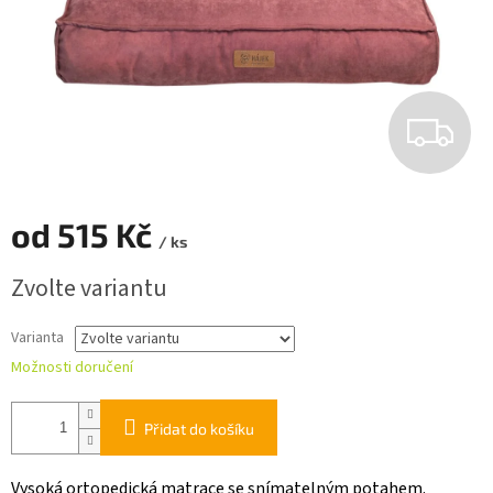
Z
D
A
od
515 Kč
/ ks
R
Měrná
Zvolte variantu
cena:
M
Varianta
A
Možnosti doručení
Přidat do košíku
Vysoká ortopedická matrace se snímatelným potahem.