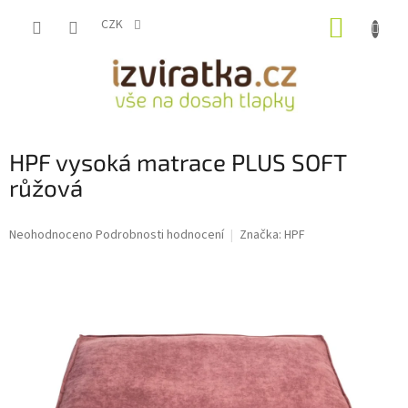
Přejít
NÁKUP
na
CZK
obsah
KOŠÍK
HPF vysoká matrace PLUS SOFT
růžová
Průměrné
Neohodnoceno
Podrobnosti hodnocení
Značka:
HPF
hodnocení
produktu
je
0,0
z
5
hvězdiček.