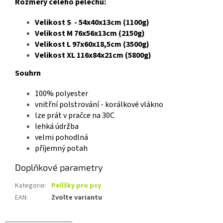
Rozměry celého pelechu:
Velikost S - 54x40x13cm (1100g)
Velikost M 76x56x13cm (2150g)
Velikost L 97x60x18,5cm (3500g)
Velikost XL 116x84x21cm (5800g)
Souhrn
100% polyester
vnitřní polstrování - korálkové vlákno
lze prát v pračce na 30C
lehká údržba
velmi pohodlná
příjemný potah
Doplňkové parametry
Kategorie
:
Pelíšky pro psy
EAN
:
Zvolte variantu