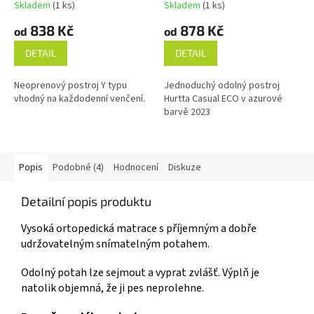
Skladem
(1 ks)
Skladem
(1 ks)
838 Kč
878 Kč
od
od
DETAIL
DETAIL
Neoprenový postroj Y typu
Jednoduchý odolný postroj
vhodný na každodenní venčení.
Hurtta Casual ECO v azurové
barvě 2023
Popis
Podobné (4)
Hodnocení
Diskuze
Detailní popis produktu
Vysoká ortopedická matrace s příjemným a dobře
udržovatelným snímatelným potahem.
Odolný potah lze sejmout a vyprat zvlášť. Výplň je
natolik objemná, že ji pes neprolehne.