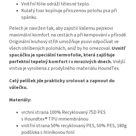
Vnitřní fólie odráží tělesné teplo.
Kulatý tvar kopíruje přirozenou polohu psa při
spánku.
Pelech je navržen tak, aby zajistil Vašemu pejskovi
maximální komfort na cestách a při kempování v přírodě.
Originální kruhový střih umožňuje psovi odpočívat ve
všech oblíbených polohách, aniž by ho omezoval.
Uvnitř
spacáčku je speciální termofolie, která zajišťuje
perfektní tepelný komfort i v mrazivých dnech.
Vnější
vrstva je vyrobena z prodyšného materiálu HoundTex.
Celý pelíšek jde prakticky srolovat a zapnout do
válečku.
Materiály:
vrchní strana 100% Recyklovaný 75D PES
s Houndtex® TPU mmembránou
vnitřní strana 50% recyklovaný PES, 50% PES, 180g
podšívka s hliníkovou folií