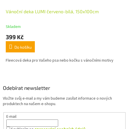
Vánoční deka LUMI červeno-bílá, 150x100cm
Skladem
399 Kč
Do košíku
Fleecová deka pro Vašeho psa nebo kočku s vánočními motivy
Z
á
p
a
Odebírat newsletter
t
Vložte svůj e-mail a my vám budeme zasílat informace o nových
í
produktech na našem e-shopu.
E-mail