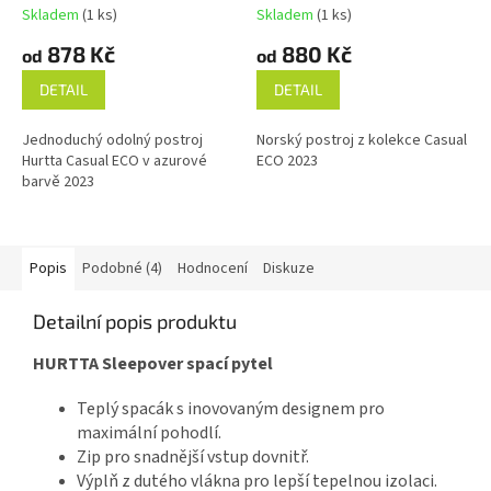
Skladem
(1 ks)
Skladem
(1 ks)
878 Kč
880 Kč
od
od
DETAIL
DETAIL
Jednoduchý odolný postroj
Norský postroj z kolekce Casual
Hurtta Casual ECO v azurové
ECO 2023
barvě 2023
Popis
Podobné (4)
Hodnocení
Diskuze
Detailní popis produktu
HURTTA Sleepover spací pytel
Teplý spacák s inovovaným designem pro
maximální pohodlí.
Zip pro snadnější vstup dovnitř.
Výplň z dutého vlákna pro lepší tepelnou izolaci.