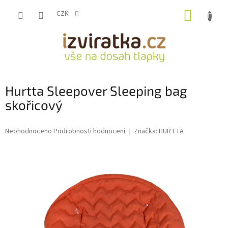
Přejít
NÁKUP
na
CZK
obsah
KOŠÍK
Hurtta Sleepover Sleeping bag
skořicový
Průměrné
Neohodnoceno
Podrobnosti hodnocení
Značka:
HURTTA
hodnocení
produktu
je
0,0
z
5
hvězdiček.