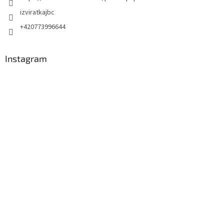
izviratkajbc
+420773996644
Instagram