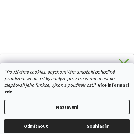
CHCETE SLEVU 5 % na Váš první nákup?
"
Používáme cookies, abychom Vám umožnili pohodlné
Stačí se přihlásit k odběru novinek z našeho obchodu a je
HURTTA-COLLECTION.CZ
Vaše :)
prohlížení webu a díky analýze provozu webu neustále
zlepšovali jeho funkce, výkon a použitelnost.
"
Více informací
zde
Ano, chci se přihlásit
Vytvořil Shoptet
Nastavení
Zásady zpracování osobních údajů
Copyright 2026
izviratka.cz
. Všechna práva vyhrazena.
Upravit
Odmítnout
Souhlasím
nastavení cookies