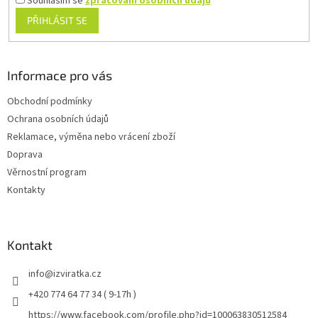
Souhlasím se
zpracování osobních údajů
PŘIHLÁSIT SE
Informace pro vás
Obchodní podmínky
Ochrana osobních údajů
Reklamace, výměna nebo vrácení zboží
Doprava
Věrnostní program
Kontakty
Kontakt
info
@
izviratka.cz
+420 774 64 77 34 ( 9-17h )
https://www.facebook.com/profile.php?id=100063830512584