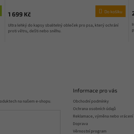
M
M
Do košíku
1 699 Kč
A
A
I
Ultra lehký do kapsy sbalitelný obleček pro psa, který ochrání
p
proti větru, dešti nebo sněhu.
Informace pro vás
produktech na našem e-shopu.
Obchodní podmínky
Ochrana osobních údajů
Reklamace, výměna nebo vrácení
Doprava
Věrnostní program