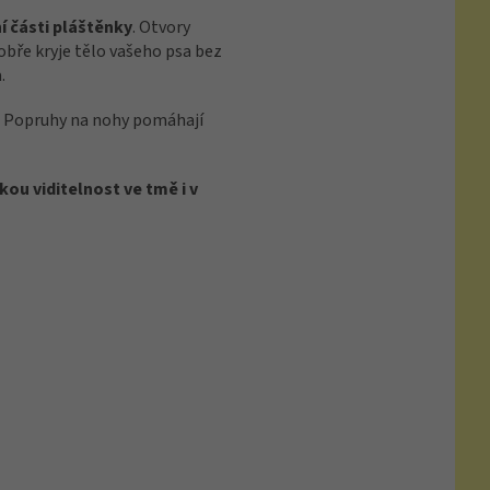
 části pláštěnky
. Otvory
bře kryje tělo vašeho psa bez
.
. Popruhy na nohy pomáhají
kou viditelnost ve tmě i v