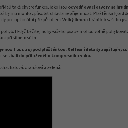
řidali také chytré funkce, jako jsou
odvodňovací otvory na hrudní
ž by mu mohlo způsobit chlad a nepříjemnost. Pláštěnka Fjord do
body pro optimální přizpůsobení.
Velký límec
chrání krk vašeho psa
pohyb. I když běžíte, nohy vašeho psa se mohou volně pohybovat
ní při silném větru.
 nosit postroj pod pláštěnkou. Reflexní detaily zajišťují vyso
o se sbalí do přiloženého kompresního vaku.
drá, fialová, oranžová a zelená.