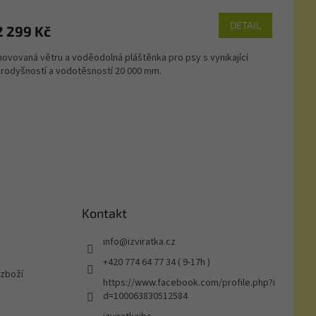
M
DETAIL
2 299 Kč
A
novovaná větru a voděodolná pláštěnka pro psy s vynikající
rodyšností a vodotěsností 20 000 mm.
Kontakt
info
@
izviratka.cz
+420 774 64 77 34 ( 9-17h )
 zboží
https://www.facebook.com/profile.php?i
d=100063830512584