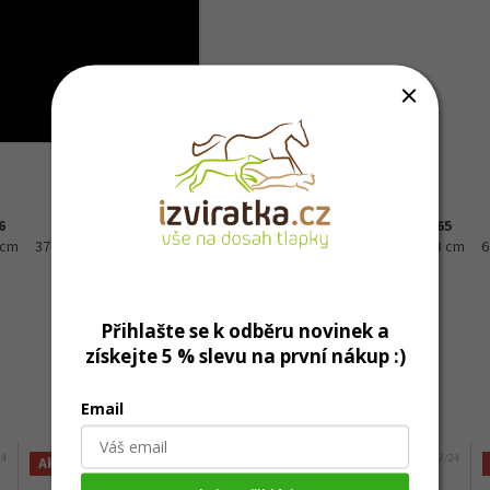
6
40
45
50
55
60
65
 cm
37-43 cm
42-48 cm
47-53 cm
52-58 cm
57-63 cm
62-68 cm
6
Přihlašte se k odběru novinek a
získejte 5 % slevu na první nákup :)
Mohlo by Vás zajímat
Email
24
Kód:
6193/24
Akce