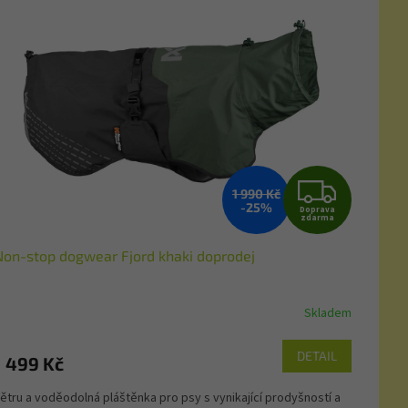
Z
1 990 Kč
-25%
Doprava
D
zdarma
Non-stop dogwear Fjord khaki doprodej
A
R
Skladem
M
DETAIL
1 499 Kč
A
ětru a voděodolná pláštěnka pro psy s vynikající prodyšností a