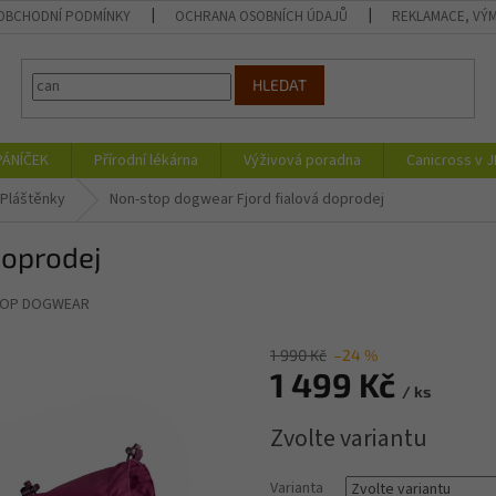
OBCHODNÍ PODMÍNKY
OCHRANA OSOBNÍCH ÚDAJŮ
REKLAMACE, VÝM
HLEDAT
PÁNÍČEK
Přírodní lékárna
Výživová poradna
Canicross v 
Pláštěnky
Non-stop dogwear Fjord fialová doprodej
doprodej
OP DOGWEAR
1 990 Kč
–24 %
1 499 Kč
/ ks
Měrná
Zvolte variantu
cena:
Varianta