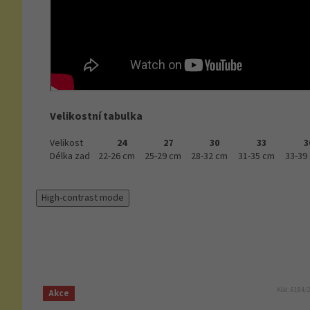
Velikostní tabulka
Velikost
24
27
30
33
3
Délka zad
22-26 cm
25-29 cm
28-32 cm
31-35 cm
33-39
High-contrast mode
Kód:
6184/
Akce