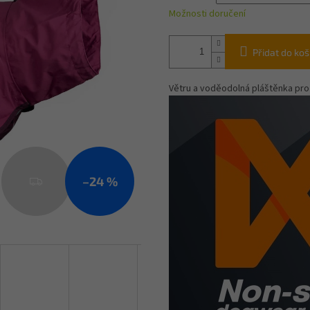
Možnosti doručení
Přidat do koš
Větru a voděodolná pláštěnka pro 
–24 %
Z
D
A
R
M
A