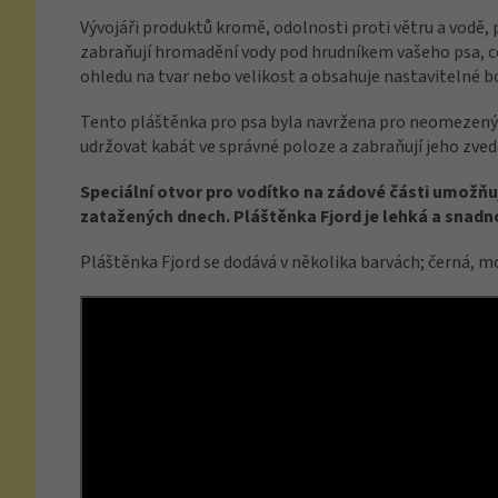
Vývojáři produktů kromě, odolnosti proti větru a vodě, p
zabraňují hromadění vody pod hrudníkem vašeho psa, co
ohledu na tvar nebo velikost a obsahuje nastavitelné 
Tento pláštěnka pro psa byla navržena pro neomezený 
udržovat kabát ve správné poloze a zabraňují jeho zvedá
Speciální otvor pro vodítko na zádové části umožňuje
zatažených dnech. Pláštěnka Fjord je lehká a snadn
Pláštěnka Fjord se dodává v několika barvách; černá, mo