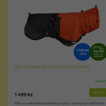
1 990 Kč
-25%
Doprava
zdarma
Non-stop dogwear Fjord oranžová doprodej
Sklade
DETAIL
1 499 Kč
Větru a voděodolná pláštěnka pro psy s vynikající prodyšností a