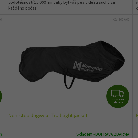
vodotěsností 15 000 mm, aby byl váš pes v dešti suchý za
v
každého počasi.
k
36
Kód:
8609/60
Z
Z
Doprava
D
D
zdarma
Non-stop dogwear Trail light jacket
A
A
R
R
m
Skladem - DOPRAVA ZDARMA