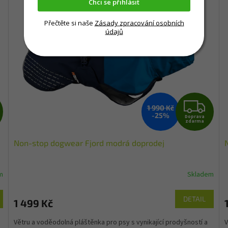
Chci se přihlásit
Přečtěte si naše
Zásady zpracování osobních
údajů
Z
Z
1 990 Kč
-25%
Doprava
D
D
zdarma
Non-stop dogwear Fjord modrá doprodej
A
A
R
R
m
Skladem
M
M
DETAIL
1 499 Kč
A
A
Větru a voděodolná pláštěnka pro psy s vynikající prodyšností a
V