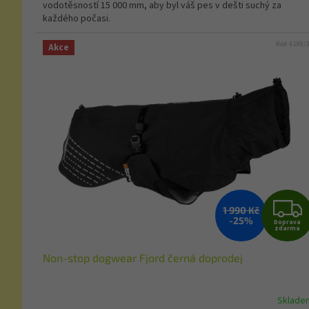
vodotěsností 15 000 mm, aby byl váš pes v dešti suchý za
každého počasi.
Kód:
6199/
Akce
1 990 Kč
-25%
Doprava
zdarma
Non-stop dogwear Fjord černá doprodej
Sklade