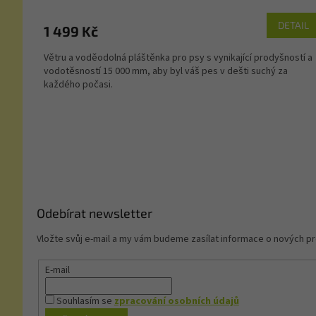
DETAIL
1 499 Kč
Větru a voděodolná pláštěnka pro psy s vynikající prodyšností a
vodotěsností 15 000 mm, aby byl váš pes v dešti suchý za
každého počasi.
Z
á
p
a
t
í
Odebírat newsletter
Vložte svůj e-mail a my vám budeme zasílat informace o nových 
E-mail
Souhlasím se
zpracování osobních údajů