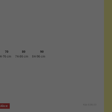
70
80
90
4-76 cm
74-86 cm
84-96 cm
Kód:
6196/33
Akce