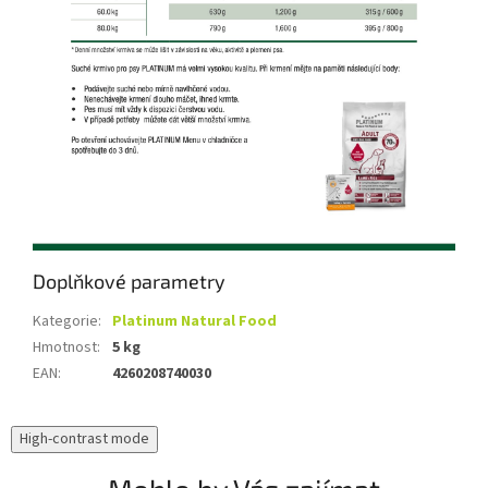
Doplňkové parametry
Kategorie
:
Platinum Natural Food
Hmotnost
:
5 kg
EAN
:
4260208740030
High-contrast mode