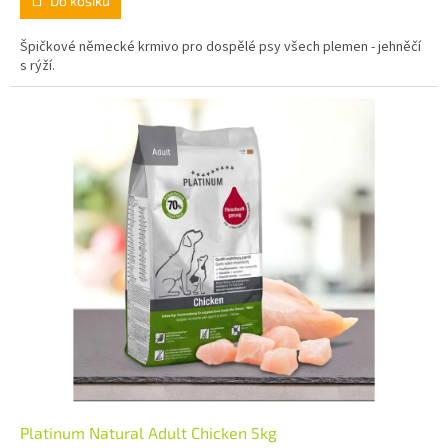
Do košíku
Špičkové německé krmivo pro dospělé psy všech plemen - jehněčí
s rýží.
Platinum Natural Adult Chicken 5kg