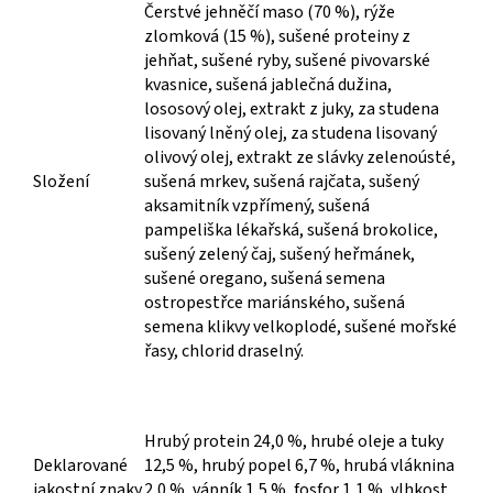
Čerstvé jehněčí maso (70 %), rýže
zlomková (15 %), sušené proteiny z
jehňat, sušené ryby, sušené pivovarské
kvasnice, sušená jablečná dužina,
lososový olej, extrakt z juky, za studena
lisovaný lněný olej, za studena lisovaný
olivový olej, extrakt ze slávky zelenoústé,
Složení
sušená mrkev, sušená rajčata, sušený
aksamitník vzpřímený, sušená
pampeliška lékařská, sušená brokolice,
sušený zelený čaj, sušený heřmánek,
sušené oregano, sušená semena
ostropestřce mariánského, sušená
semena klikvy velkoplodé, sušené mořské
řasy, chlorid draselný.
Hrubý protein 24,0 %, hrubé oleje a tuky
Deklarované
12,5 %, hrubý popel 6,7 %, hrubá vláknina
jakostní znaky
2,0 %, vápník 1,5 %, fosfor 1,1 %, vlhkost