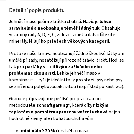
Detailní popis produktu
Jehněčí maso psům zkrátka chutná. Navíc je
lehce
stravitelné a neobsahuje téměř žádný tuk
. Obsahuje
vitamíny řady A, D, E, C, železo, zinek a další důležité
minerály. Milují ho psi
všech věkových kategorií.
Protože naše krmiva neobsahují žádné škodlivé látky ani
umělé přísady, nezatěžují přirozeně trávicí trakt. Hodí se
tak
pro parťáky s citlivým zažíváním nebo
problematickou srstí
. Lehké jehněčí maso v
kombinaci s rýží je ideální taky pro starší psy nebo psy
se sníženou pohybovou aktivitou (například po kastraci).
Granule připravujeme pečlivě propracovanou
metodou
Fleischsaftgarung*
, která díky
nízkým
teplotám a pomalému procesu vaření uchová
nejen
hodnotné živiny, ale i bohatou chuť a vůni
minimálně 70 %
čerstvého masa