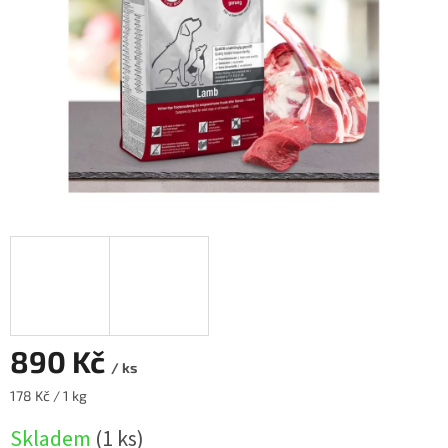
890 Kč
/ ks
Měrná
178 Kč / 1 kg
cena:
Skladem
(1 ks)