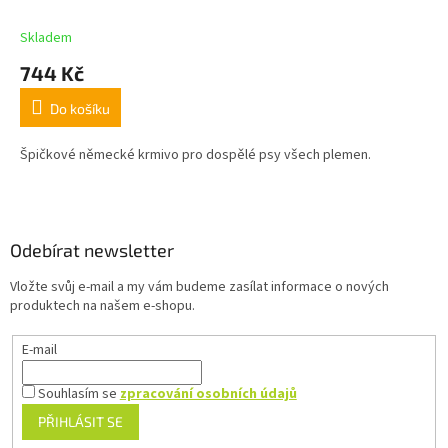
Skladem
744 Kč
Do košíku
Špičkové německé krmivo pro dospělé psy všech plemen.
Z
á
p
a
Odebírat newsletter
t
Vložte svůj e-mail a my vám budeme zasílat informace o nových
í
produktech na našem e-shopu.
E-mail
Souhlasím se
zpracování osobních údajů
PŘIHLÁSIT SE