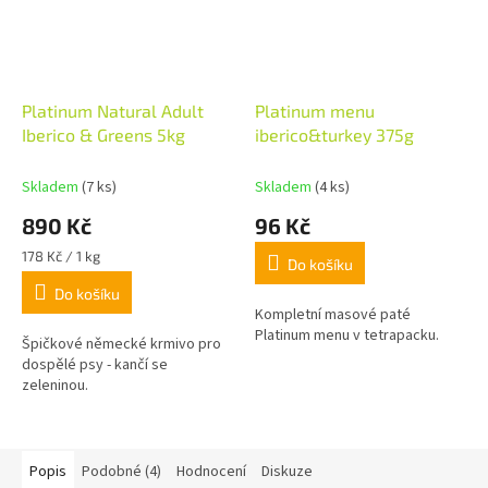
Platinum Natural Adult
Platinum menu
Iberico & Greens 5kg
iberico&turkey 375g
Skladem
(7 ks)
Skladem
(4 ks)
890 Kč
96 Kč
Měrná
178 Kč / 1 kg
Do košíku
cena:
Do košíku
Kompletní masové paté
Platinum menu v tetrapacku.
Špičkové německé krmivo pro
dospělé psy - kančí se
zeleninou.
Popis
Podobné (4)
Hodnocení
Diskuze