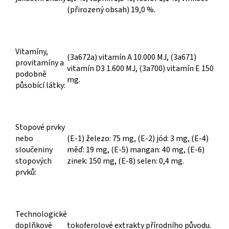
(přirozený obsah) 19,0 %.
Vitamíny,
(3a672a) vitamín A 10.000 MJ, (3a671)
provitamíny a
vitamín D3 1.600 MJ, (3a700) vitamín E 150
podobně
mg.
působící látky:
Stopové prvky
nebo
(E-1) železo: 75 mg, (E-2) jód: 3 mg, (E-4)
sloučeniny
měď: 19 mg, (E-5) mangan: 40 mg, (E-6)
stopových
zinek: 150 mg, (E-8) selen: 0,4 mg.
prvků:
Technologické
doplňkové
tokoferolové extrakty přírodního původu.