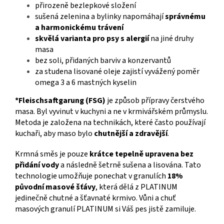
přirozeně bezlepkové složení
sušená zelenina a bylinky napomáhají
správnému
a harmonickému trávení
skvělá varianta pro psy s alergií
na jiné druhy
masa
bez soli, přidaných barviv a konzervantů
za studena lisované oleje zajistí vyvážený poměr
omega 3 a 6 mastných kyselin
*Fleischsaftgarung (FSG)
je způsob přípravy čerstvého
masa. Byl vyvinut v kuchyni a ne v krmivářském průmyslu.
Metoda je založena na technikách, které často používají
kuchaři, aby maso bylo
chutnější a zdravější
.
Krmná směs je pouze
krátce tepelně upravena bez
přidání vody
a následně šetrně sušena a lisována. Tato
technologie umožňuje ponechat v granulích
18%
původní masové šťávy
, která dělá z PLATINUM
jedinečně chutné a šťavnaté krmivo. Vůni a chuť
masových granulí PLATINUM si Váš pes jistě zamiluje.