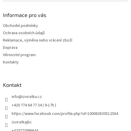
Informace pro vás
Obchodní podmínky
Ochrana osobních údajů
Reklamace, výměna nebo vrácení zboží
Doprava
Věrnostní program
Kontakty
Kontakt
info
@
izviratka.cz
+420 774 64 77 34 ( 9-17h )
https://www.facebook.com/profile.php?id=100063830512584
izviratkajbc
+420773996644