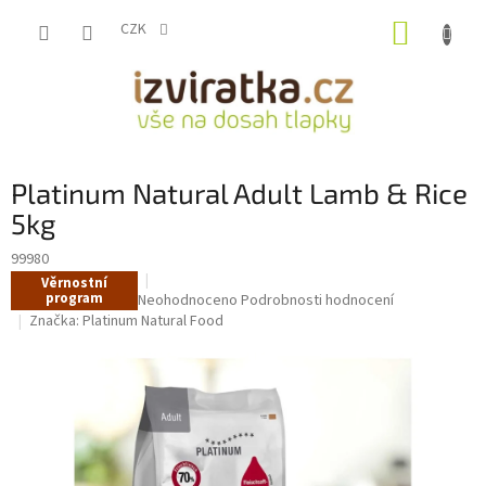
Přejít
NÁKUP
na
CZK
obsah
KOŠÍK
Platinum Natural Adult Lamb & Rice
5kg
99980
Věrnostní
program
Průměrné
Neohodnoceno
Podrobnosti hodnocení
hodnocení
Značka:
Platinum Natural Food
produktu
je
0,0
z
5
hvězdiček.