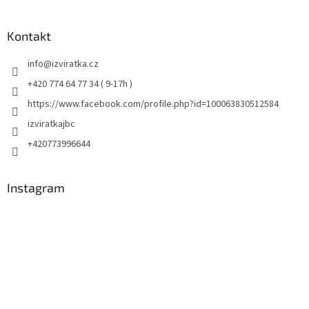
Kontakt
info
@
izviratka.cz
+420 774 64 77 34 ( 9-17h )
https://www.facebook.com/profile.php?id=100063830512584
izviratkajbc
+420773996644
Instagram