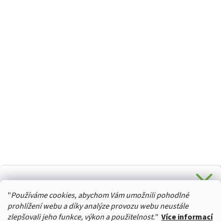
CHCETE SLEVU 5 % na Váš první nákup?
"
Používáme cookies, abychom Vám umožnili pohodlné
Stačí se přihlásit k odběru novinek z našeho obchodu a je
HURTTA-COLLECTION.CZ
Vaše :)
prohlížení webu a díky analýze provozu webu neustále
zlepšovali jeho funkce, výkon a použitelnost.
"
Více informací