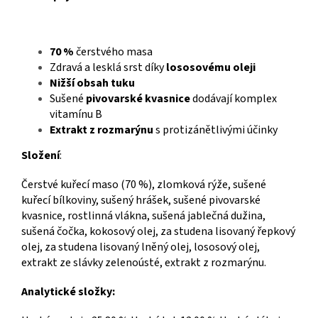
70 %
čerstvého masa
Zdravá a lesklá srst díky
lososovému oleji
Nižší obsah tuku
Sušené
pivovarské kvasnice
dodávají komplex
vitamínu B
Extrakt z rozmarýnu
s protizánětlivými účinky
Složení
:
Čerstvé kuřecí maso (70 %), zlomková rýže, sušené
kuřecí bílkoviny, sušený hrášek, sušené pivovarské
kvasnice, rostlinná vlákna, sušená jablečná dužina,
sušená čočka, kokosový olej, za studena lisovaný řepkový
olej, za studena lisovaný lněný olej, lososový olej,
extrakt ze slávky zelenoústé, extrakt z rozmarýnu.
Analytické složky: