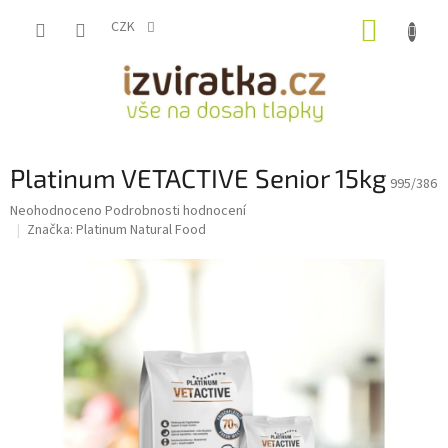
Přejít
NÁKUP
na
CZK
obsah
KOŠÍK
Platinum VETACTIVE Senior 15kg
995/386
Průměrné
Neohodnoceno
Podrobnosti hodnocení
hodnocení
Značka:
Platinum Natural Food
produktu
je
0,0
z
5
hvězdiček.