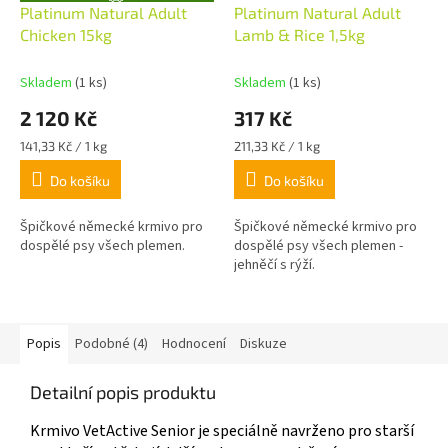
Platinum Natural Adult
Platinum Natural Adult
D
A
Chicken 15kg
Lamb & Rice 1,5kg
R
M
A
Skladem
(1 ks)
Skladem
(1 ks)
2 120 Kč
317 Kč
Měrná
Měrná
141,33 Kč / 1 kg
211,33 Kč / 1 kg
cena:
cena:
Do košíku
Do košíku
Špičkové německé krmivo pro
Špičkové německé krmivo pro
dospělé psy všech plemen.
dospělé psy všech plemen -
jehněčí s rýží.
Popis
Podobné (4)
Hodnocení
Diskuze
Detailní popis produktu
Krmivo VetActive Senior je speciálně navrženo pro starší