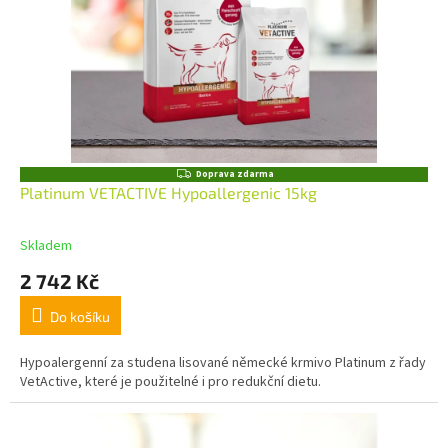
Z
Doprava zdarma
D
Platinum VETACTIVE Hypoallergenic 15kg
A
R
M
Skladem
A
2 742 Kč
Do košíku
Hypoalergenní za studena lisované německé krmivo Platinum z řady
VetActive, které je použitelné i pro redukční dietu.