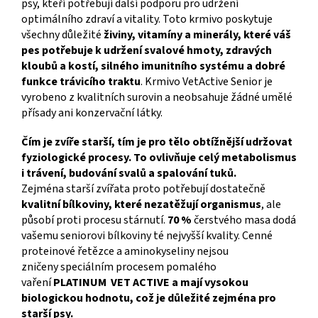
psy, kteří potřebují další podporu pro udržení
optimálního zdraví a vitality. Toto krmivo poskytuje
všechny důležité
živiny, vitamíny a minerály, které váš
pes potřebuje k udržení svalové hmoty, zdravých
kloubů a kostí, silného imunitního systému a dobré
funkce trávicího traktu
. Krmivo VetActive Senior je
vyrobeno z kvalitních surovin a neobsahuje žádné umělé
přísady ani konzervační látky.
Čím je zvíře starší, tím je pro tělo obtížnější udržovat
fyziologické procesy. To ovlivňuje celý metabolismus
i trávení, budování svalů a spalování tuků.
Zejména starší zvířata proto potřebují dostatečně
kvalitní bílkoviny, které nezatěžují organismus
, ale
působí proti procesu stárnutí.
70 %
čerstvého masa dodá
vašemu seniorovi bílkoviny té nejvyšší kvality. Cenné
proteinové řetězce a aminokyseliny nejsou
zničeny speciálním procesem pomalého
vaření
PLATINUM
VET ACTIVE a mají vysokou
biologickou hodnotu, což je důležité zejména pro
starší psy.