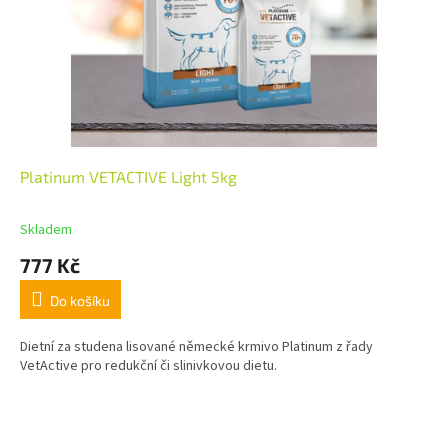
Platinum VETACTIVE Light 5kg
Skladem
777 Kč
Do košíku
Dietní za studena lisované německé krmivo Platinum z řady
VetActive pro redukční či slinivkovou dietu.
Z
á
p