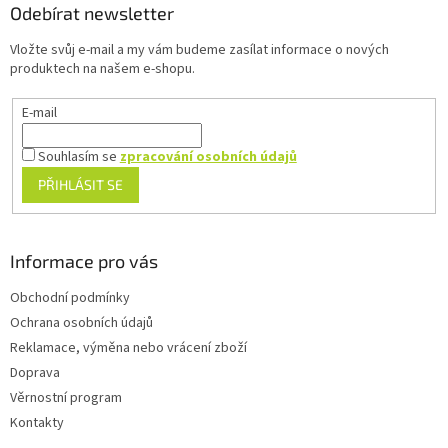
a
Odebírat newsletter
t
Vložte svůj e-mail a my vám budeme zasílat informace o nových
í
produktech na našem e-shopu.
E-mail
Souhlasím se
zpracování osobních údajů
PŘIHLÁSIT SE
Informace pro vás
Obchodní podmínky
Ochrana osobních údajů
Reklamace, výměna nebo vrácení zboží
Doprava
Věrnostní program
Kontakty