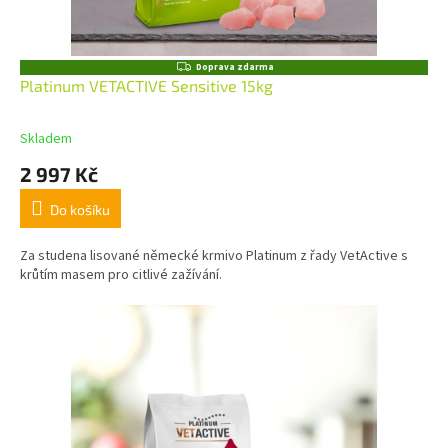
Z
Doprava zdarma
D
Platinum VETACTIVE Sensitive 15kg
A
R
M
Skladem
A
2 997 Kč
Do košíku
Za studena lisované německé krmivo Platinum z řady VetActive s
krůtím masem pro citlivé zažívání.