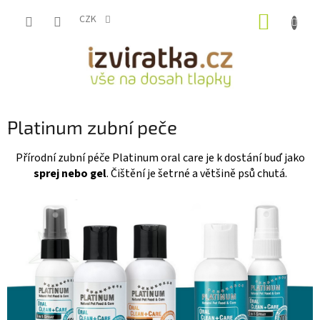
Přejít
NÁKUP
na
CZK
obsah
KOŠÍK
Platinum zubní peče
Přírodní zubní péče Platinum oral care je k dostání buď jako
sprej nebo gel
. Čištění je šetrné a většině psů chutá.