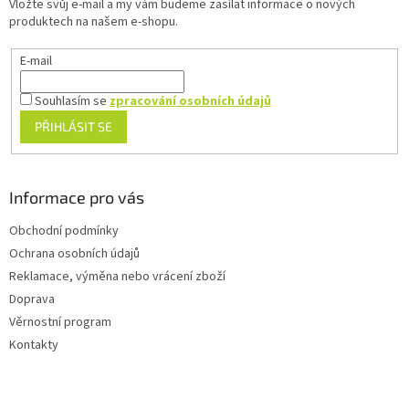
Vložte svůj e-mail a my vám budeme zasílat informace o nových
í
produktech na našem e-shopu.
E-mail
Souhlasím se
zpracování osobních údajů
PŘIHLÁSIT SE
Informace pro vás
Obchodní podmínky
Ochrana osobních údajů
Reklamace, výměna nebo vrácení zboží
Doprava
Věrnostní program
Kontakty