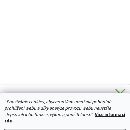
CHCETE SLEVU 5 % na Váš první nákup?
"
Používáme cookies, abychom Vám umožnili pohodlné
Stačí se přihlásit k odběru novinek z našeho obchodu a je
HURTTA-COLLECTION.CZ
Vaše :)
prohlížení webu a díky analýze provozu webu neustále
zlepšovali jeho funkce, výkon a použitelnost.
"
Více informací
zde
Ano, chci se přihlásit