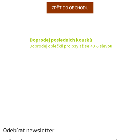
ZPĚT DO OBCHODU
Doprodej posledních kousků
Doprodej oblečků pro psy až se 40% slevou
Z
á
p
a
Odebírat newsletter
t