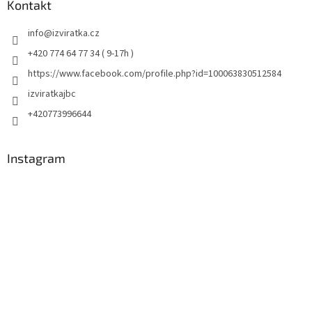
Kontakt
info
@
izviratka.cz
+420 774 64 77 34 ( 9-17h )
https://www.facebook.com/profile.php?id=100063830512584
izviratkajbc
+420773996644
Instagram