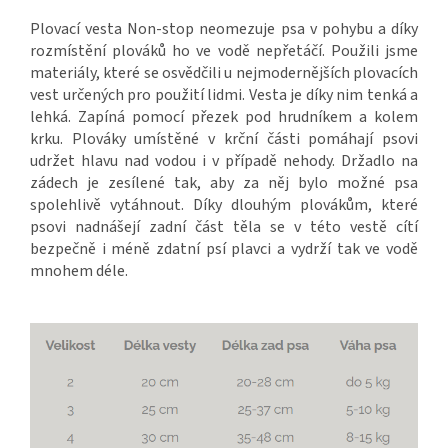
Plovací vesta Non-stop neomezuje psa v pohybu a díky
rozmístění plováků ho ve vodě nepřetáčí. Použili jsme
materiály, které se osvědčili u nejmodernějších plovacích
vest určených pro použití lidmi. Vesta je díky nim tenká a
lehká. Zapíná pomocí přezek pod hrudníkem a kolem
krku. Plováky umístěné v krční části pomáhají psovi
udržet hlavu nad vodou i v případě nehody. Držadlo na
zádech je zesílené tak, aby za něj bylo možné psa
spolehlivě vytáhnout. Díky dlouhým plovákům, které
psovi nadnášejí zadní část těla se v této vestě cítí
bezpečně i méně zdatní psí plavci a vydrží tak ve vodě
mnohem déle.