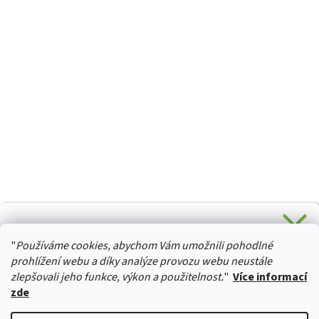
CHCETE SLEVU 5 % na Váš první nákup?
"
Používáme cookies, abychom Vám umožnili pohodlné
Stačí se přihlásit k odběru novinek z našeho obchodu a je
HURTTA-COLLECTION.CZ
Vaše :)
prohlížení webu a díky analýze provozu webu neustále
zlepšovali jeho funkce, výkon a použitelnost.
"
Více informací
zde
Ano, chci se přihlásit