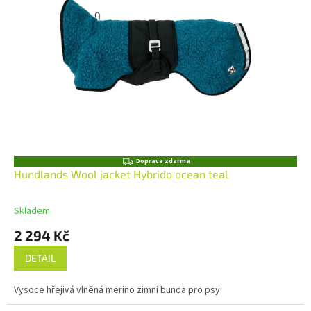
Z
Doprava zdarma
D
Hundlands Wool jacket Hybrido ocean teal
A
R
M
Skladem
A
2 294 Kč
DETAIL
Vysoce hřejivá vlněná merino zimní bunda pro psy.