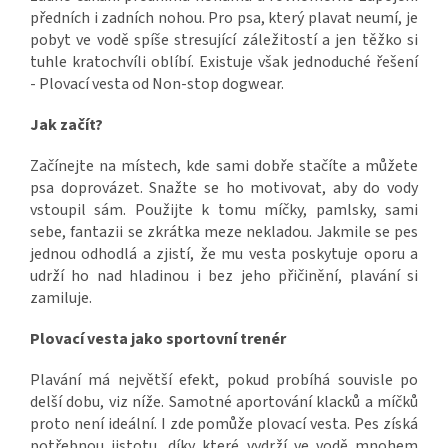
předních i zadních nohou. Pro psa, který plavat neumí, je
pobyt ve vodě spíše stresující záležitostí a jen těžko si
tuhle kratochvíli oblíbí. Existuje však jednoduché řešení
- Plovací vesta od Non-stop dogwear.
Jak začít?
Začínejte na místech, kde sami dobře stačíte a můžete
psa doprovázet. Snažte se ho motivovat, aby do vody
vstoupil sám. Použijte k tomu míčky, pamlsky, sami
sebe, fantazii se zkrátka meze nekladou. Jakmile se pes
jednou odhodlá a zjistí, že mu vesta poskytuje oporu a
udrží ho nad hladinou i bez jeho přičinění, plavání si
zamiluje.
Plovací vesta jako sportovní trenér
Plavání má největší efekt, pokud probíhá souvisle po
delší dobu, viz níže. Samotné aportování klacků a míčků
proto není ideální. I zde pomůže plovací vesta. Pes získá
potřebnou jistotu, díky které vydrží ve vodě mnohem