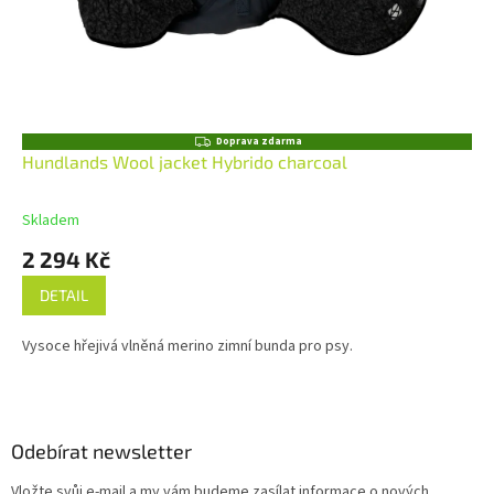
Z
Doprava zdarma
D
Hundlands Wool jacket Hybrido charcoal
A
R
M
Skladem
A
2 294 Kč
DETAIL
Vysoce hřejivá vlněná merino zimní bunda pro psy.
Z
á
p
a
Odebírat newsletter
t
Vložte svůj e-mail a my vám budeme zasílat informace o nových