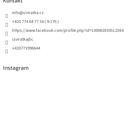
Kontakt
info
@
izviratka.cz
+420 774 64 77 34 ( 9-17h )
https://www.facebook.com/profile.php?id=100063830512584
izviratkajbc
+420773996644
Instagram