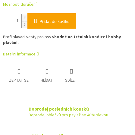
Možnosti doručení
Přidat do košíku
Profi plavací vesty pro psy
vhodné na trénink kondice i hobby
plavání.
Detailní informace
ZEPTAT SE
HLÍDAT
SDÍLET
Doprodej posledních kousků
Doprodej oblečků pro psy až se 40% slevou