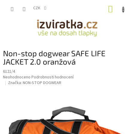
Přejít
NÁKUP
na
CZK
obsah
KOŠÍK
Non-stop dogwear SAFE LIFE
JACKET 2.0 oranžová
6121/4
Průměrné
Neohodnoceno
Podrobnosti hodnocení
hodnocení
Značka:
NON-STOP DOGWEAR
produktu
je
0,0
z
5
hvězdiček.