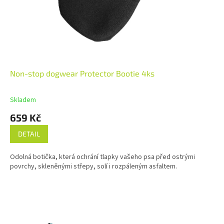
Non-stop dogwear Protector Bootie 4ks
Skladem
659 Kč
DETAIL
Odolná botička, která ochrání tlapky vašeho psa před ostrými
povrchy, skleněnými střepy, solí i rozpáleným asfaltem.