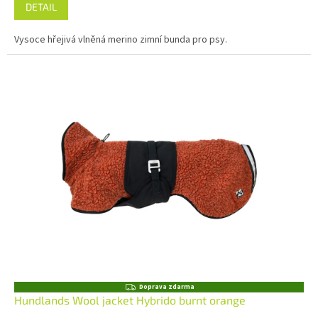
DETAIL
Vysoce hřejivá vlněná merino zimní bunda pro psy.
Z
Doprava zdarma
D
Hundlands Wool jacket Hybrido burnt orange
A
R