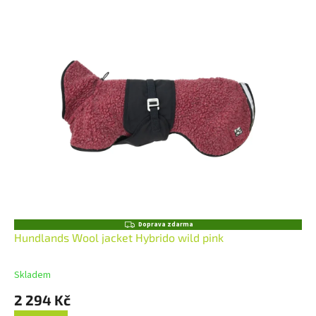
Z
Doprava zdarma
D
Hundlands Wool jacket Hybrido wild pink
A
R
M
Skladem
A
2 294 Kč