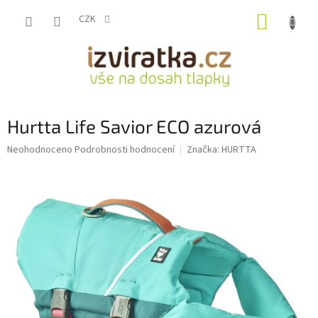
Přejít
NÁKUP
na
CZK
obsah
KOŠÍK
Hurtta Life Savior ECO azurová
Průměrné
Neohodnoceno
Podrobnosti hodnocení
Značka:
HURTTA
hodnocení
produktu
je
0,0
z
5
hvězdiček.