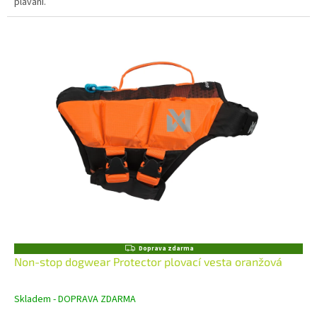
plavání.
Z
Doprava zdarma
D
Non-stop dogwear Protector plovací vesta oranžová
A
R
M
Skladem - DOPRAVA ZDARMA
A