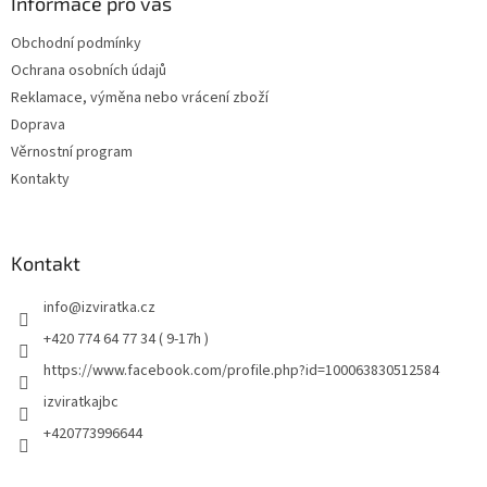
Informace pro vás
Obchodní podmínky
Ochrana osobních údajů
Reklamace, výměna nebo vrácení zboží
Doprava
Věrnostní program
Kontakty
Kontakt
info
@
izviratka.cz
+420 774 64 77 34 ( 9-17h )
https://www.facebook.com/profile.php?id=100063830512584
izviratkajbc
+420773996644