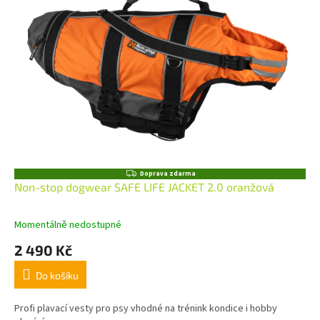
Z
Doprava zdarma
D
Non-stop dogwear SAFE LIFE JACKET 2.0 oranžová
A
R
M
Momentálně nedostupné
A
2 490 Kč
Do košíku
Profi plavací vesty pro psy vhodné na trénink kondice i hobby