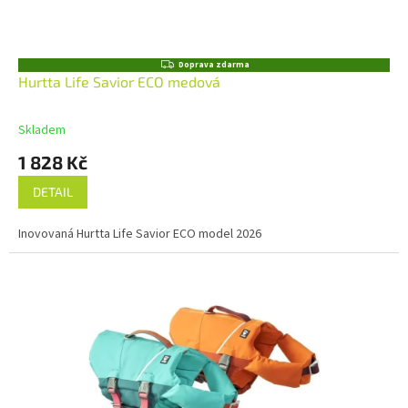
Z
Doprava zdarma
D
Hurtta Life Savior ECO medová
A
R
M
Skladem
A
1 828 Kč
DETAIL
Inovovaná Hurtta Life Savior ECO model 2026