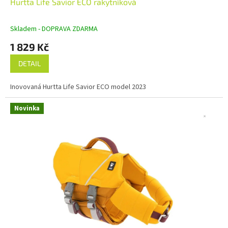
Hurtta Life Savior ECO rakytníková
A
R
M
Skladem - DOPRAVA ZDARMA
A
1 829 Kč
DETAIL
Inovovaná Hurtta Life Savior ECO model 2023
Novinka