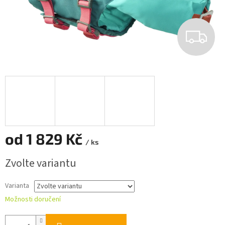
Z
D
A
R
M
od
1 829 Kč
A
/ ks
Měrná
Zvolte variantu
cena:
Varianta
Možnosti doručení