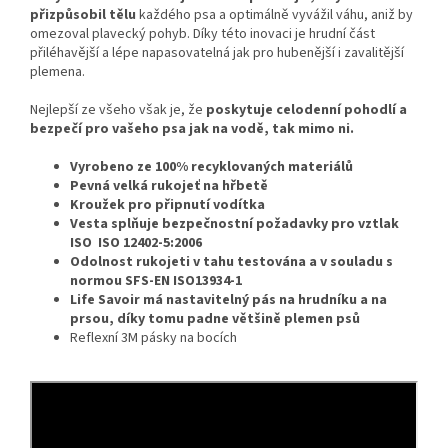
přizpůsobil tělu
každého psa a optimálně vyvážil váhu, aniž by
omezoval plavecký pohyb. Díky této inovaci je hrudní část
přiléhavější a lépe napasovatelná jak pro hubenější i zavalitější
plemena.
Nejlepší ze všeho však je, že
poskytuje celodenní pohodlí a
bezpečí pro vašeho psa jak na vodě, tak mimo ni.
Vyrobeno ze 100% recyklovaných materiálů
Pevná velká rukojeť na hřbetě
Kroužek pro připnutí vodítka
Vesta splňuje bezpečnostní požadavky pro vztlak
ISO ISO 12402-5:2006
Odolnost rukojeti v tahu testována a v souladu s
normou SFS-EN ISO13934-1
Life Savoir má nastavitelný pás na hrudníku a na
prsou, díky tomu padne většině plemen psů
Reflexní 3M pásky na bocích