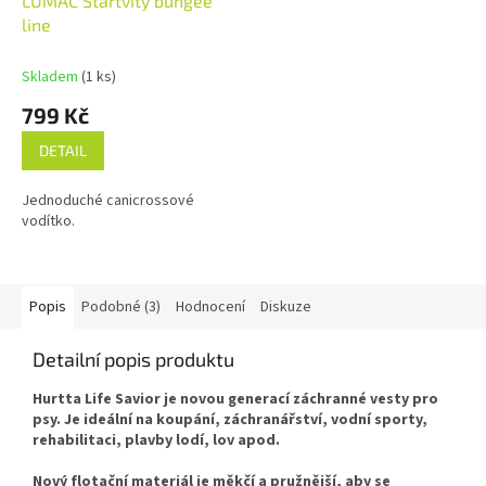
LUMAC Startvity bungee
line
Skladem
(1 ks)
799 Kč
DETAIL
Jednoduché canicrossové
vodítko.
Popis
Podobné (3)
Hodnocení
Diskuze
Detailní popis produktu
Hurtta Life Savior je novou generací záchranné vesty pro
psy. Je ideální na koupání, záchranářství, vodní sporty,
rehabilitaci, plavby lodí, lov apod.
Nový flotační materiál je měkčí a pružnější, aby se