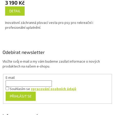
3 190 Kč
DETAIL
Inovativní záchranná plovací vesta pro psy pro rekreační i
profesionální uplatnění.
Z
á
p
a
Odebírat newsletter
t
Vložte svůj e-mail a my vám budeme zasílat informace o nových
í
produktech na našem e-shopu.
E-mail
Souhlasím se
zpracování osobních údajů
PŘIHLÁSIT SE