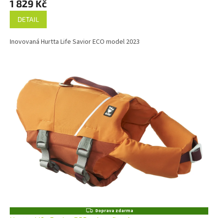
1 829 Kč
DETAIL
Inovovaná Hurtta Life Savior ECO model 2023
Z
Doprava zdarma
D