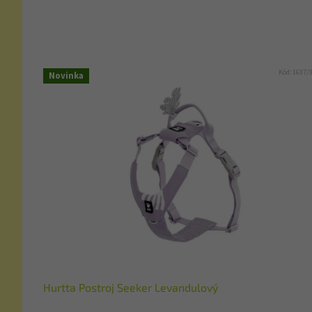
Kód:
1637/
Novinka
Hurtta Postroj Seeker Levandulový