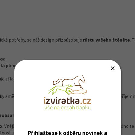
fické potřeby, se náš design přizpůsobuje
růstu vašeho štěněte
. 
:
psa
hlá plemena
je stlačení nebo odření
zky změní v přetahovanou, a pomáhá navádět vašeho psa k příjemné
eobsahuje přední kroužek.
ex
. Vnější materiál je robustní, certifikovaný
bluesign®
a snadno se 
Přihlašte se k odběru novinek a
lnost za slabého osvětlení.