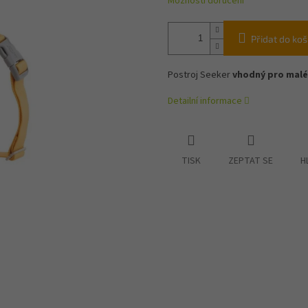
Možnosti doručení
Přidat do koš
Postroj Seeker
vhodný pro malé 
Detailní informace
TISK
ZEPTAT SE
H