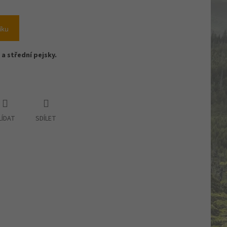
íku
a střední pejsky.
LÍDAT
SDÍLET