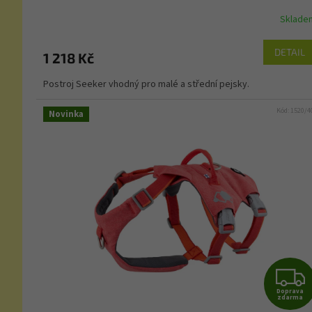
Sklade
DETAIL
1 218 Kč
Postroj Seeker vhodný pro malé a střední pejsky.
Kód:
1520/4
Novinka
Doprava
zdarma