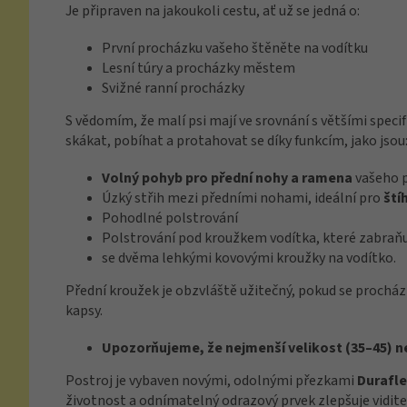
Je připraven na jakoukoli cestu, ať už se jedná o:
První procházku vašeho štěněte na vodítku
Lesní túry a procházky městem
Svižné ranní procházky
S vědomím, že malí psi mají ve srovnání s většími speci
skákat, pobíhat a protahovat se díky funkcím, jako jsou
Volný pohyb pro přední nohy a ramena
vašeho 
Úzký střih mezi předními nohami, ideální pro
ští
Pohodlné polstrování
Polstrování pod kroužkem vodítka, které zabraňu
se dvěma lehkými kovovými kroužky na vodítko.
Přední kroužek je obzvláště užitečný, pokud se prochá
kapsy.
Upozorňujeme, že nejmenší velikost (35–45) n
Postroj je vybaven novými, odolnými přezkami
Durafl
životnost a odnímatelný odrazový prvek zlepšuje vidite