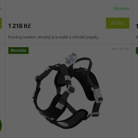
m
Skladem
DETAIL
1 218 Kč
Postroj Seeker vhodný pro malé a střední pejsky.
P
0-
Kód:
1490/40-
Novinka
Z
D