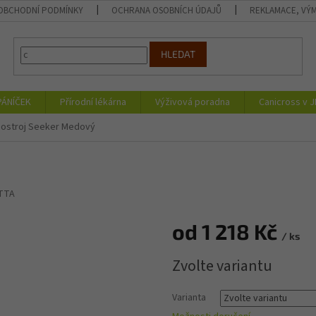
OBCHODNÍ PODMÍNKY
OCHRANA OSOBNÍCH ÚDAJŮ
REKLAMACE, VÝM
HLEDAT
PÁNÍČEK
Přírodní lékárna
Výživová poradna
Canicross v 
Postroj Seeker Medový
TTA
od
1 218 Kč
/ ks
Měrná
Zvolte variantu
cena:
Varianta