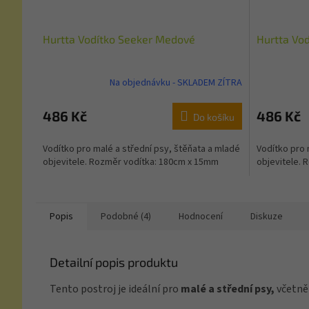
Hurtta Vodítko Seeker Medové
Hurtta Vo
Na objednávku - SKLADEM ZÍTRA
486 Kč
486 Kč
Do košíku
Vodítko pro malé a střední psy, štěňata a mladé
Vodítko pro 
objevitele. Rozměr vodítka: 180cm x 15mm
objevitele.
Popis
Podobné (4)
Hodnocení
Diskuze
Detailní popis produktu
Tento postroj je ideální pro
malé a střední psy,
včetně 