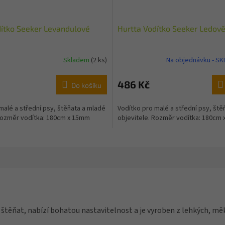
dítko Seeker Levandulové
Hurtta Vodítko Seeker Ledov
Skladem
(2 ks)
Na objednávku - S
486 Kč
Do košíku
malé a střední psy, štěňata a mladé
Vodítko pro malé a střední psy, ště
 Rozměr vodítka: 180cm x 15mm
objevitele. Rozměr vodítka: 180cm
štěňat, nabízí bohatou nastavitelnost a je vyroben z lehkých, m