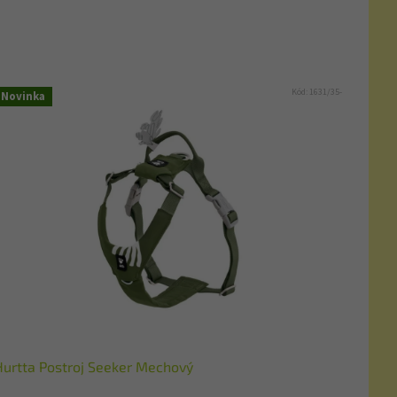
Kód:
1631/35-
Novinka
Hurtta Postroj Seeker Mechový