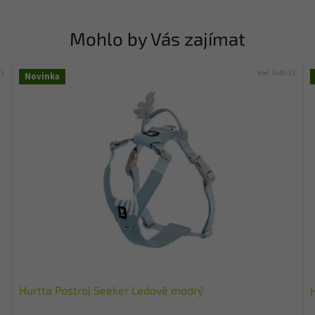
Mohlo by Vás zajímat
35
Kód:
1640/35
Novinka
Hurtta Postroj Seeker Ledově modrý