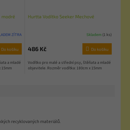
ě modré
Hurtta Vodítko Seeker Mechové
KLADEM ZÍTRA
Skladem
(1 ks)
486 Kč
Do košíku
Do košíku
ňata a mladé
Vodítko pro malé a střední psy, štěňata a mladé
 x 15mm
objevitele. Rozměr vodítka: 180cm x 15mm
ěkkých recyklovaných materiálů.