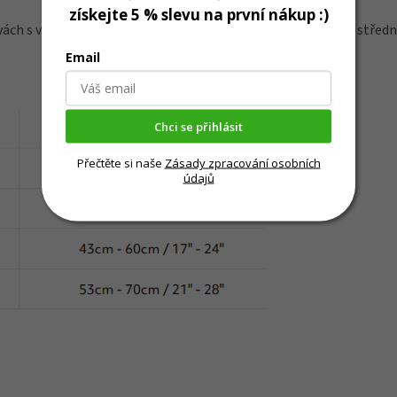
získejte 5 % slevu na první nákup :)
rvách s velikostní řadou přizpůsobenou speciálně pro malé a střední
Email
Chci se přihlásit
Přečtěte si naše
Zásady zpracování osobních
údajů