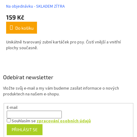
Na objednávku - SKLADEM ZÍTRA
159 Kč
Do košíku
Unikátně tvarovaný zubní kartáček pro psy. Čistí vnější a vnitřní
plochy současně.
Z
á
p
a
Odebírat newsletter
t
Vložte svůj e-mail a my vám budeme zasílat informace o nových
í
produktech na našem e-shopu.
E-mail
Souhlasím se
zpracování osobních údajů
PŘIHLÁSIT SE