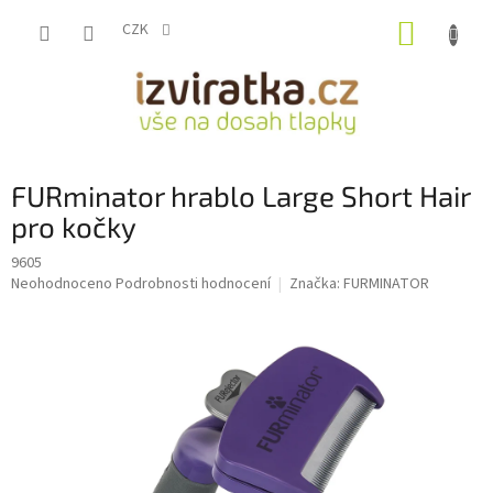
Přejít
NÁKUP
na
CZK
obsah
KOŠÍK
FURminator hrablo Large Short Hair
pro kočky
9605
Průměrné
Neohodnoceno
Podrobnosti hodnocení
Značka:
FURMINATOR
hodnocení
produktu
je
0,0
z
5
hvězdiček.