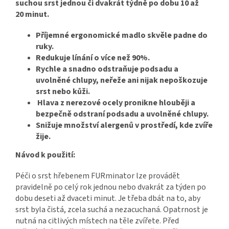
suchou srst jednou či dvakrát týdně po dobu 10 až
20 minut.
Příjemné ergonomické madlo skvěle padne do
ruky.
Redukuje línání o více než 90%.
Rychle a snadno odstraňuje podsadu a
uvolněné chlupy, neřeže ani nijak nepoškozuje
srst nebo kůži.
Hlava z nerezové ocely pronikne hlouběji a
bezpečně odstraní podsadu a uvolněné chlupy.
Snižuje množství alergenů v prostředí, kde zvíře
žije.
Návod k použití:
Péči o srst hřebenem FURminator lze provádět
pravidelně po celý rok jednou nebo dvakrát za týden po
dobu deseti až dvaceti minut. Je třeba dbát na to, aby
srst byla čistá, zcela suchá a nezacuchaná. Opatrnost je
nutná na citlivých místech na těle zvířete. Před