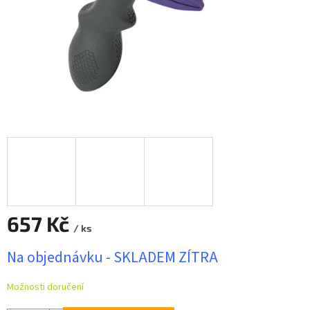
657 Kč
/ ks
Měrná
Na objednávku - SKLADEM ZÍTRA
cena:
Možnosti doručení