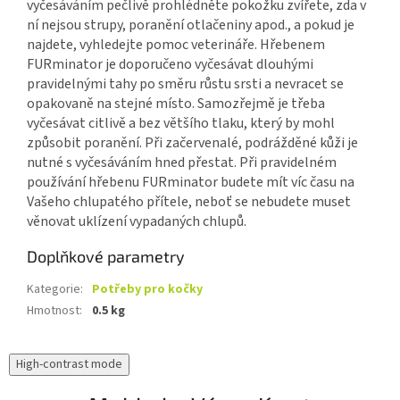
vyčesáváním pečlivě prohlédněte pokožku zvířete, zda v
ní nejsou strupy, poranění otlačeniny apod., a pokud je
najdete, vyhledejte pomoc veterináře. Hřebenem
FURminator je doporučeno vyčesávat dlouhými
pravidelnými tahy po směru růstu srsti a nevracet se
opakovaně na stejné místo. Samozřejmě je třeba
vyčesávat citlivě a bez většího tlaku, který by mohl
způsobit poranění. Při začervenalé, podrážděné kůži je
nutné s vyčesáváním hned přestat. Při pravidelném
používání hřebenu FURminator budete mít víc času na
Vašeho chlupatého přítele, neboť se nebudete muset
věnovat uklízení vypadaných chlupů.
Doplňkové parametry
Kategorie
:
Potřeby pro kočky
Hmotnost
:
0.5 kg
High-contrast mode