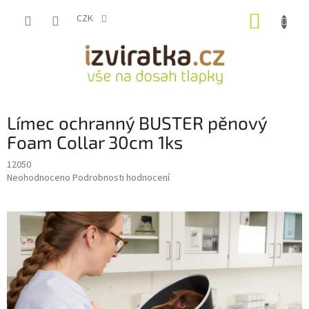
Přejít
NÁKUP
na
CZK
obsah
KOŠÍK
Límec ochranný BUSTER pěnový
Foam Collar 30cm 1ks
12050
Průměrné
Neohodnoceno
Podrobnosti hodnocení
hodnocení
produktu
je
0,0
z
5
hvězdiček.