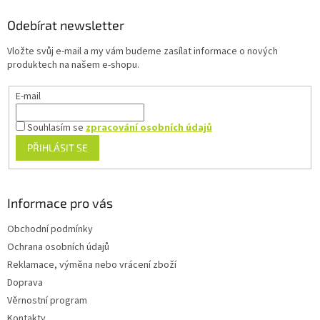
p
a
Odebírat newsletter
t
Vložte svůj e-mail a my vám budeme zasílat informace o nových
í
produktech na našem e-shopu.
E-mail
Souhlasím se
zpracování osobních údajů
PŘIHLÁSIT SE
Informace pro vás
Obchodní podmínky
Ochrana osobních údajů
Reklamace, výměna nebo vrácení zboží
Doprava
Věrnostní program
Kontakty