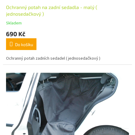
Ochranný potah na zadní sedadla - malý (
jednosedačkový )
Skladem
690 Kč
Do košíku
Ochranný potah zadních sedadel ( jednosedačkový )