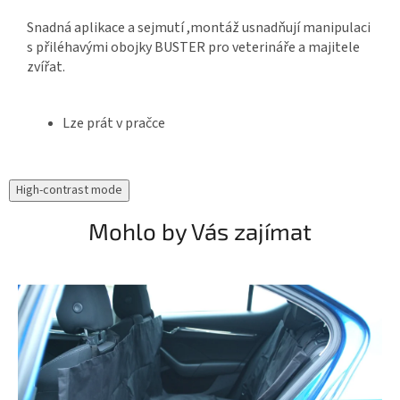
Snadná aplikace a sejmutí ,montáž usnadňují manipulaci
s přiléhavými obojky BUSTER pro veterináře a majitele
zvířat.
Lze prát v pračce
High-contrast mode
Mohlo by Vás zajímat