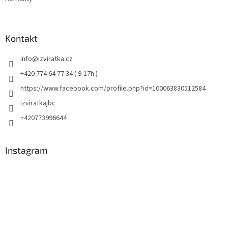
Kontakt
info
@
izviratka.cz
+420 774 64 77 34 ( 9-17h )
https://www.facebook.com/profile.php?id=100063830512584
izviratkajbc
+420773996644
Instagram