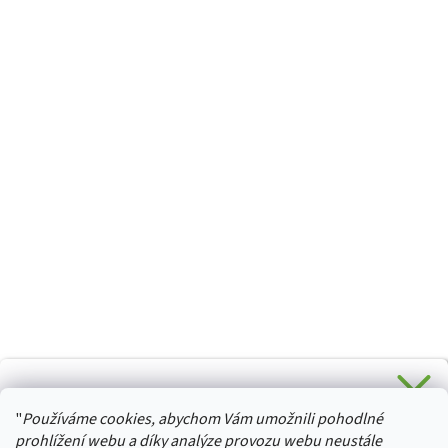
CHCETE SLEVU 5 % na Váš první nákup?
"
Používáme cookies, abychom Vám umožnili pohodlné
Stačí se přihlásit k odběru novinek z našeho obchodu a je
HURTTA-COLLECTION.CZ
Vaše :)
prohlížení webu a díky analýze provozu webu neustále