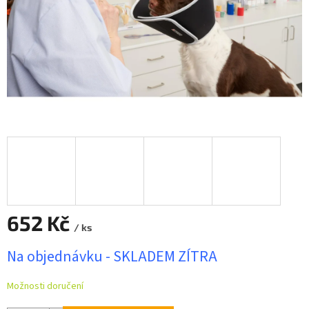
652 Kč
/ ks
Měrná
Na objednávku - SKLADEM ZÍTRA
cena:
Možnosti doručení