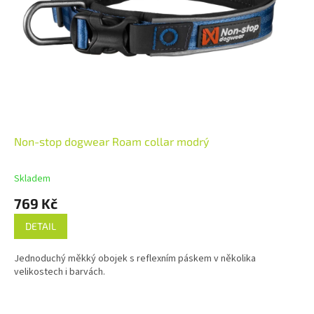
Non-stop dogwear Roam collar modrý
Skladem
769 Kč
DETAIL
Jednoduchý měkký obojek s reflexním páskem v několika
velikostech i barvách.
Z
á