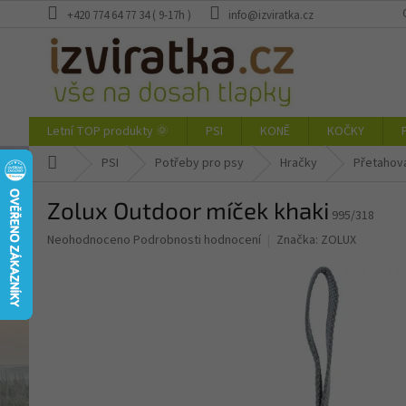
Přejít
+420 774 64 77 34 ( 9-17h )
info@izviratka.cz
na
obsah
Letní TOP produkty 🌞
PSI
KONĚ
KOČKY
Domů
PSI
Potřeby pro psy
Hračky
Přetahov
Zolux Outdoor míček khaki
995/318
Průměrné
Neohodnoceno
Podrobnosti hodnocení
Značka:
ZOLUX
hodnocení
produktu
je
0,0
z
5
hvězdiček.