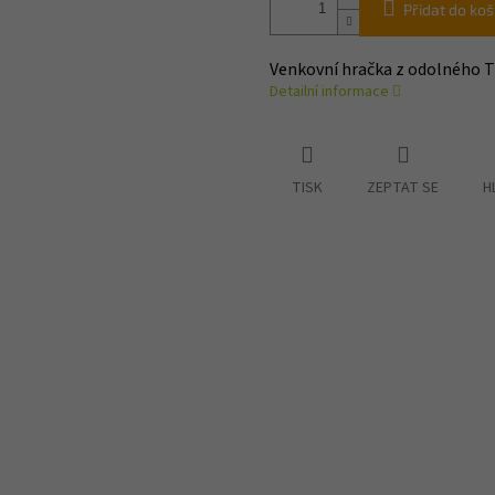
Přidat do koš
Venkovní hračka z odolného T
Detailní informace
TISK
ZEPTAT SE
H