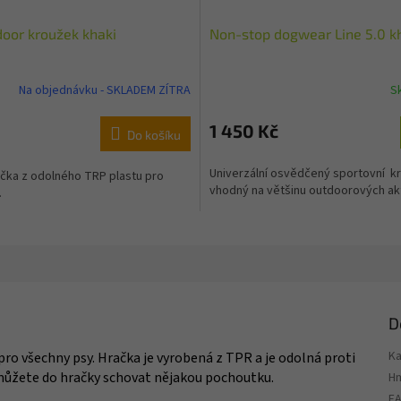
door kroužek khaki
Non-stop dogwear Line 5.0 k
Na objednávku - SKLADEM ZÍTRA
S
1 450 Kč
Do košíku
Univerzální osvědčený sportovní kr
čka z odolného TRP plastu pro
vhodný na většinu outdoorových akt
.
D
Ka
 všechny psy. Hračka je vyrobená z TPR a je odolná proti
 můžete do hračky schovat nějakou pochoutku.
H
E