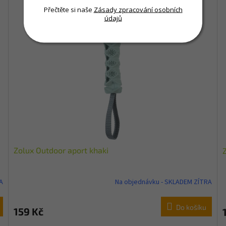
Přečtěte si naše
Zásady zpracování osobních
údajů
Zolux Outdoor aport khaki
A
Na objednávku - SKLADEM ZÍTRA
Do košíku
159 Kč