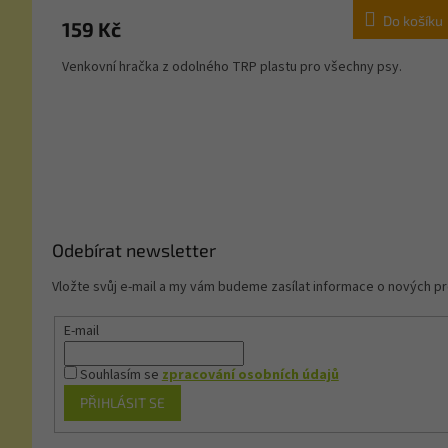
Do košíku
159 Kč
Venkovní hračka z odolného TRP plastu pro všechny psy.
Z
á
p
a
t
í
Odebírat newsletter
Vložte svůj e-mail a my vám budeme zasílat informace o nových 
E-mail
Souhlasím se
zpracování osobních údajů
PŘIHLÁSIT SE