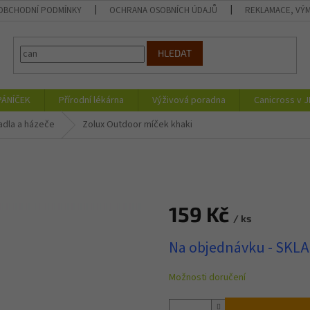
OBCHODNÍ PODMÍNKY
OCHRANA OSOBNÍCH ÚDAJŮ
REKLAMACE, VÝM
HLEDAT
PÁNÍČEK
Přírodní lékárna
Výživová poradna
Canicross v 
adla a házeče
Zolux Outdoor míček khaki
159 Kč
/ ks
Měrná
Na objednávku - SKL
cena:
Možnosti doručení