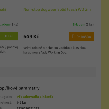
haki
Non-stop dogwear Solid leash WD 2m
kladem
(2 ks)
Skladem
(1 ks)
649 Kč
DETAIL
Do košíku
átký postroj
Velmi odolné ploché 2m vodítko s klasickou
ivit.
karabinou z řady Working Dog.
oplňkové parametry
tegorie
:
Přetahovadla a házeče
motnost
:
0.2 kg
AN
:
3336026791262