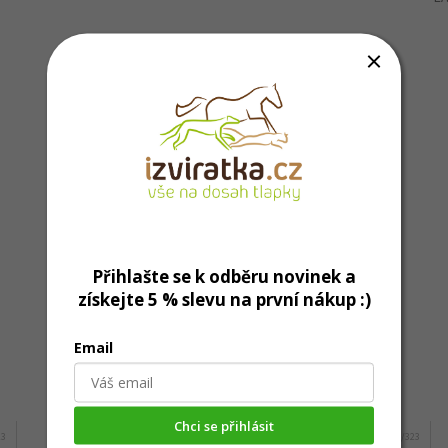
Přihlašte se k odběru novinek a
získejte 5 % slevu na první nákup :)
Email
Mohlo by Vás zajímat
Chci se přihlásit
23
Kód:
995/323