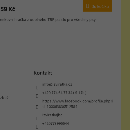
Do košíku
159 Kč
enkovní hračka z odolného TRP plastu pro všechny psy.
Kontakt
info
@
izviratka.cz
+420 774 64 77 34 ( 9-17h )
 zboží
https://www.facebook.com/profile.php?i
d=100063830512584
izviratkajbc
+420773996644