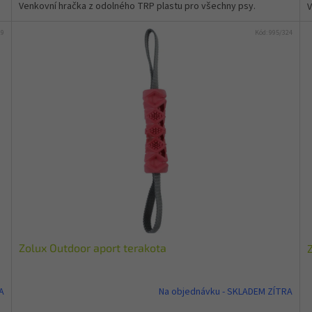
Venkovní hračka z odolného TRP plastu pro všechny psy.
V
19
Kód:
995/324
Zolux Outdoor aport terakota
A
Na objednávku - SKLADEM ZÍTRA