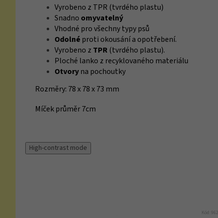
Vyrobeno z TPR (tvrdého plastu)
Snadno
omyvatelný
Vhodné pro všechny typy psů
Odolné
proti okousání a opotřebení.
Vyrobeno z
TPR
(tvrdého plastu).
Ploché lanko z recyklovaného materiálu
Otvory
na pochoutky
Rozměry: 78 x 78 x 73 mm
Míček průměr 7cm
High-contrast mode
Kód:
96