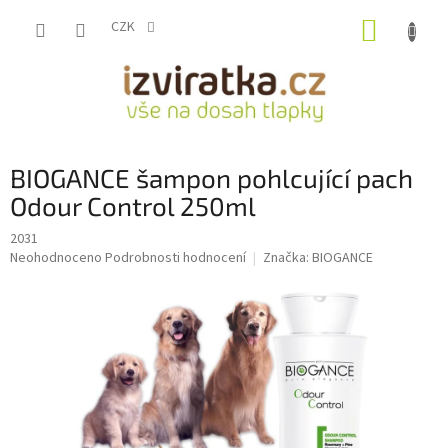
Přejít
NÁKUP
na
CZK
obsah
KOŠÍK
BIOGANCE šampon pohlcující pach
Odour Control 250ml
2031
Průměrné
Neohodnoceno
Podrobnosti hodnocení
Značka:
BIOGANCE
hodnocení
produktu
je
0,0
z
5
hvězdiček.