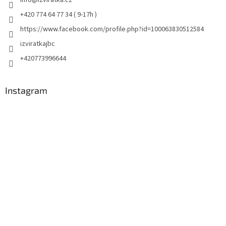
+420 774 64 77 34 ( 9-17h )
https://www.facebook.com/profile.php?id=100063830512584
izviratkajbc
+420773996644
Instagram