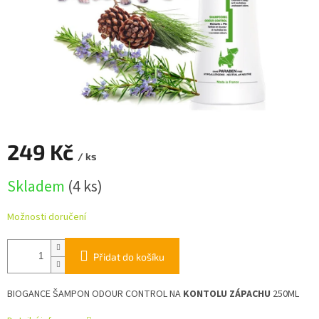
249 Kč
/ ks
Měrná
Skladem
(4 ks)
cena:
Možnosti doručení
Přidat do košíku
BIOGANCE ŠAMPON ODOUR CONTROL NA
KONTOLU ZÁPACHU
250ML