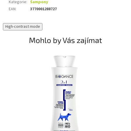
Kategorie
:
Šampony
EAN
:
3770001288727
High-contrast mode
Mohlo by Vás zajímat