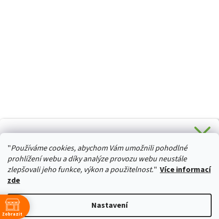
CHCETE SLEVU 5 % na Váš první nákup?
"
Používáme cookies, abychom Vám umožnili pohodlné
Stačí se přihlásit k odběru novinek z našeho obchodu a je
HURTTA-COLLECTION.CZ
Vaše :)
prohlížení webu a díky analýze provozu webu neustále
zlepšovali jeho funkce, výkon a použitelnost.
"
Více informací
zde
Ano, chci se přihlásit
Vytvořil Shoptet
Nastavení
Zásady zpracování osobních údajů
Zobrazit