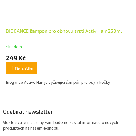
BIOGANCE šampon pro obnovu srsti Activ Hair 250ml
Skladem
249 Kč
Do košíku
Biogance Active Hair je vyživující šampón pro psy a kočky
Z
á
p
a
Odebírat newsletter
t
Vložte svůj e-mail a my vám budeme zasílat informace o nových
í
produktech na našem e-shopu.