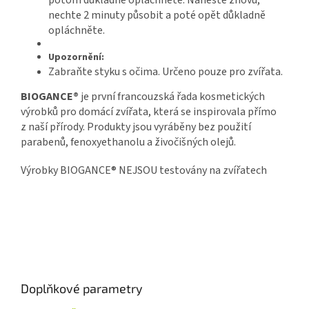
potom důkladně opláchněte. Naneste znovu,
nechte 2 minuty působit a poté opět důkladně
opláchněte.
Upozornění:
Zabraňte styku s očima. Určeno pouze pro zvířata.
BIOGANCE®
je první francouzská řada kosmetických
výrobků pro domácí zvířata, která se inspirovala přímo
z naší přírody. Produkty jsou vyráběny bez použití
parabenů, fenoxyethanolu a živočišných olejů.
Výrobky BIOGANCE® NEJSOU testovány na zvířatech
Doplňkové parametry