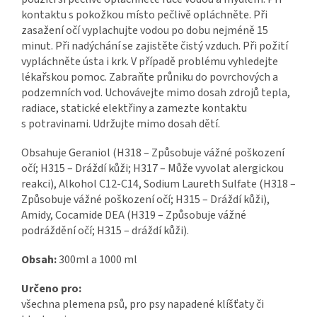
kontaktu s pokožkou místo pečlivě opláchněte. Při
zasažení očí vyplachujte vodou po dobu nejméně 15
minut. Při nadýchání se zajistěte čistý vzduch. Při požití
vypláchněte ústa i krk. V případě problému vyhledejte
lékařskou pomoc. Zabraňte průniku do povrchových a
podzemních vod. Uchovávejte mimo dosah zdrojů tepla,
radiace, statické elektřiny a zamezte kontaktu
s potravinami. Udržujte mimo dosah dětí.
Obsahuje Geraniol (H318 – Způsobuje vážné poškození
očí; H315 – Dráždí kůži; H317 – Může vyvolat alergickou
reakci), Alkohol C12-C14, Sodium Laureth Sulfate (H318 –
Způsobuje vážné poškození očí; H315 – Dráždí kůži),
Amidy, Cocamide DEA (H319 – Způsobuje vážné
podráždění očí; H315 – dráždí kůži).
Obsah:
300ml a
1000 ml
Určeno pro:
všechna plemena psů, pro psy napadené klíšťaty či