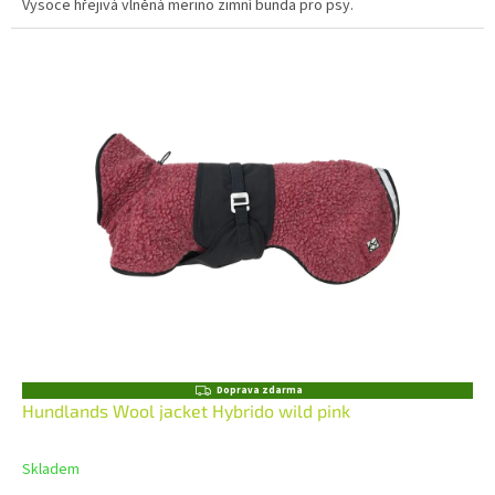
Vysoce hřejivá vlněná merino zimní bunda pro psy.
Z
Doprava zdarma
D
Hundlands Wool jacket Hybrido wild pink
A
R
M
Skladem
A