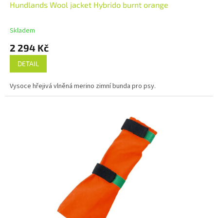
D
Hundlands Wool jacket Hybrido burnt orange
A
R
M
Skladem
A
2 294 Kč
DETAIL
Vysoce hřejivá vlněná merino zimní bunda pro psy.