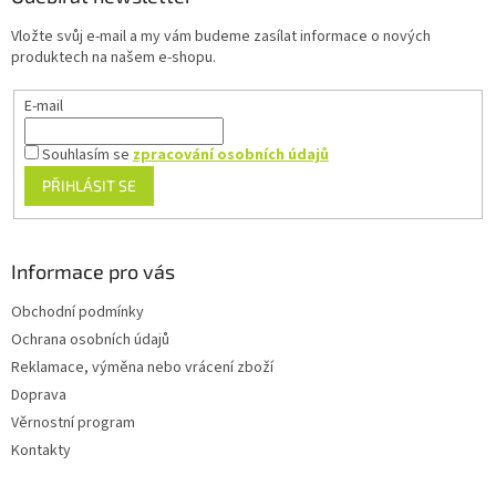
t
Vložte svůj e-mail a my vám budeme zasílat informace o nových
í
produktech na našem e-shopu.
E-mail
Souhlasím se
zpracování osobních údajů
PŘIHLÁSIT SE
Informace pro vás
Obchodní podmínky
Ochrana osobních údajů
Reklamace, výměna nebo vrácení zboží
Doprava
Věrnostní program
Kontakty