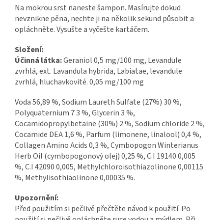
Na mokrou srst naneste šampon. Masírujte dokud
nevznikne pěna, nechte ji na několik sekund působit a
opláchněte. Vysušte a vyčešte kartáčem.
Složení:
Účinná látka:
Geraniol 0,5 mg/100 mg, Levandule
zvrhlá, ext. Lavandula hybrida, Labiatae, levandule
zvrhlá, hluchavkovité. 0,05 mg/100 mg
Voda 56,89 %, Sodium Laureth Sulfate (27%) 30 %,
Polyquaternium 7 3 %, Glycerin 3 %,
Cocamidopropylbetaine (30%) 2 %, Sodium chloride 2 %,
Cocamide DEA 1,6 %, Parfum (limonene, linalool) 0,4 %,
Collagen Amino Acids 0,3 %, Cymbopogon Winterianus
Herb Oil (cymbopogonový olej) 0,25 %, C.I 19140 0,005
%, C.I 42090 0,005, Methylchloroisothiazolinone 0,00115
%, Methylisothiaolinone 0,00035 %.
Upozornění:
Před použitím si pečlivě přečtěte návod k použití. Po
použití si pečlivě opláchněte ruce vodou a mýdlem. Při