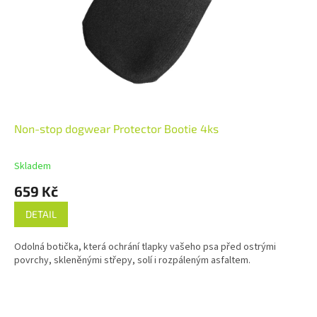
Non-stop dogwear Protector Bootie 4ks
Skladem
659 Kč
DETAIL
Odolná botička, která ochrání tlapky vašeho psa před ostrými
povrchy, skleněnými střepy, solí i rozpáleným asfaltem.