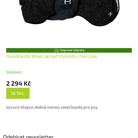
Z
Doprava zdarma
D
Hundlands Wool jacket Hybrido charcoal
A
R
M
Skladem
A
2 294 Kč
DETAIL
Vysoce hřejivá vlněná merino zimní bunda pro psy.
Z
á
p
a
Odebírat newsletter