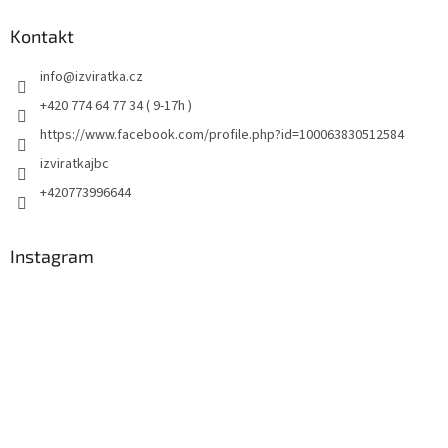
Kontakt
info
@
izviratka.cz
+420 774 64 77 34 ( 9-17h )
https://www.facebook.com/profile.php?id=100063830512584
izviratkajbc
+420773996644
Instagram