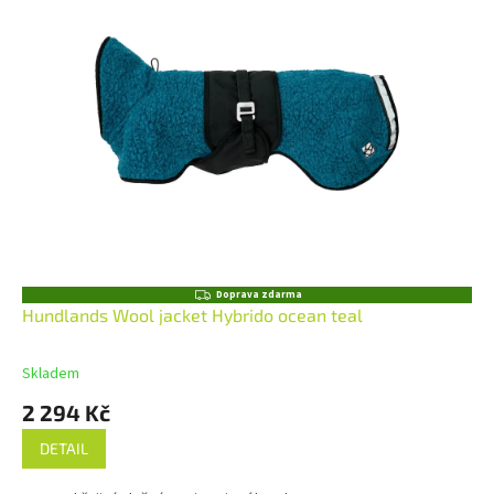
Z
Doprava zdarma
D
Hundlands Wool jacket Hybrido ocean teal
A
R
M
Skladem
A
2 294 Kč
DETAIL