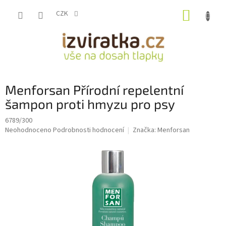
Přejít
NÁKUP
na
CZK
obsah
KOŠÍK
Menforsan Přírodní repelentní
šampon proti hmyzu pro psy
6789/300
Průměrné
Neohodnoceno
Podrobnosti hodnocení
Značka:
Menforsan
hodnocení
produktu
je
0,0
z
5
hvězdiček.