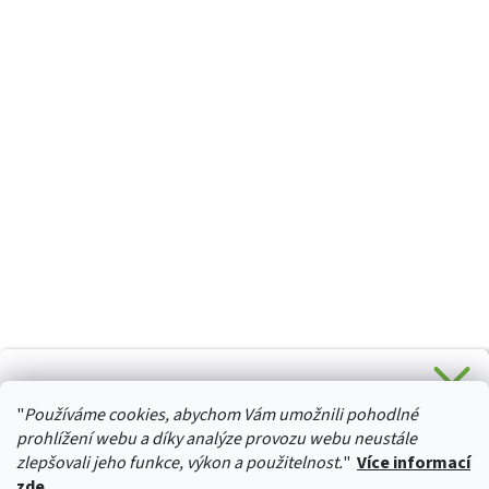
CHCETE SLEVU 5 % na Váš první nákup?
"
Používáme cookies, abychom Vám umožnili pohodlné
Stačí se přihlásit k odběru novinek z našeho obchodu a je
HURTTA-COLLECTION.CZ
Vaše :)
prohlížení webu a díky analýze provozu webu neustále
zlepšovali jeho funkce, výkon a použitelnost.
"
Více informací
zde