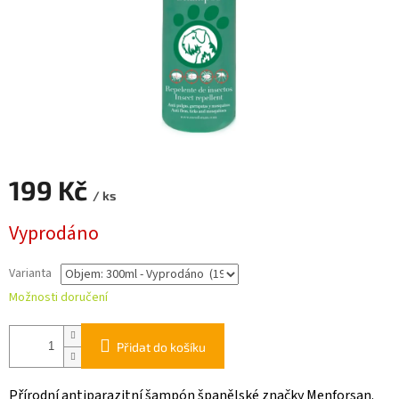
199 Kč
/ ks
Měrná
Vyprodáno
cena:
Varianta
Možnosti doručení
Přidat do košíku
Přírodní antiparazitní šampón španělské značky Menforsan.