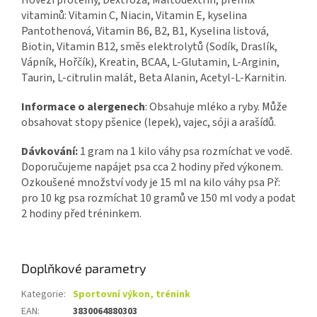
Hovězí proteiny, Dextróza, Maltodextrin, premix
vitaminů: Vitamin C, Niacin, Vitamin E, kyselina
Pantothenová, Vitamin B6, B2, B1, Kyselina listová,
Biotin, Vitamin B12, směs elektrolytů (Sodík, Draslík,
Vápník, Hořčík), Kreatin, BCAA, L-Glutamin, L-Arginin,
Taurin, L-citrulin malát, Beta Alanin, Acetyl-L-Karnitin.
Informace o alergenech
: Obsahuje mléko a ryby. Může
obsahovat stopy pšenice (lepek), vajec, sóji a arašídů.
Dávkování:
1 gram na 1 kilo váhy psa rozmíchat ve vodě.
Doporučujeme napájet psa cca 2 hodiny před výkonem.
Ozkoušené množství vody je 15 ml na kilo váhy psa Př:
pro 10 kg psa rozmíchat 10 gramů ve 150 ml vody a podat
2 hodiny před tréninkem.
Doplňkové parametry
Kategorie
:
Sportovní výkon, trénink
EAN
:
3830064880303