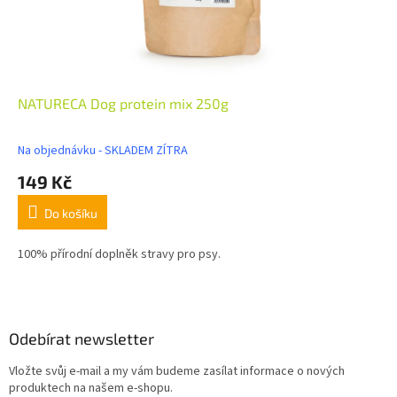
NATURECA Dog protein mix 250g
Na objednávku - SKLADEM ZÍTRA
149 Kč
Do košíku
100% přírodní doplněk stravy pro psy.
Z
á
p
a
Odebírat newsletter
t
Vložte svůj e-mail a my vám budeme zasílat informace o nových
í
produktech na našem e-shopu.