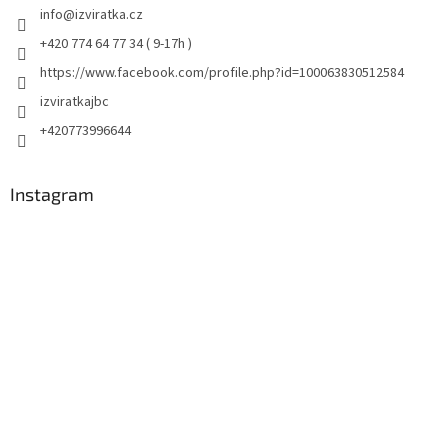
info
@
izviratka.cz
+420 774 64 77 34 ( 9-17h )
https://www.facebook.com/profile.php?id=100063830512584
izviratkajbc
+420773996644
Instagram