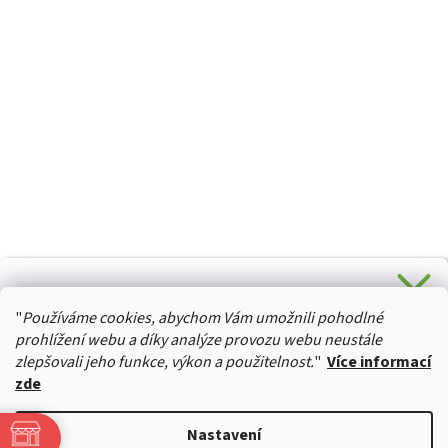
CHCETE SLEVU 5 % na Váš první nákup?
"
Používáme cookies, abychom Vám umožnili pohodlné
Stačí se přihlásit k odběru novinek z našeho obchodu a je
HURTTA-COLLECTION.CZ
Vaše :)
prohlížení webu a díky analýze provozu webu neustále
zlepšovali jeho funkce, výkon a použitelnost.
"
Více informací
zde
Ano, chci se přihlásit
Vytvořil Shoptet
Nastavení
Zásady zpracování osobních údajů