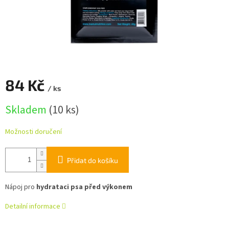
84 Kč
/ ks
Měrná
Skladem
(10 ks)
cena:
Možnosti doručení
Přidat do košíku
Nápoj pro
hydrataci psa před výkonem
Detailní informace