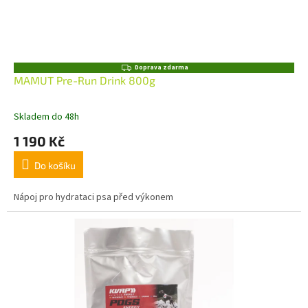
Z
Doprava zdarma
D
MAMUT Pre-Run Drink 800g
A
R
M
Skladem do 48h
A
1 190 Kč
Do košíku
Nápoj pro hydrataci psa před výkonem