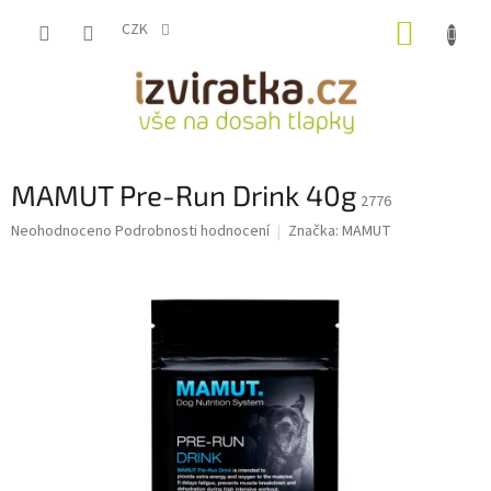
Přejít
NÁKUP
na
CZK
obsah
KOŠÍK
MAMUT Pre-Run Drink 40g
2776
Průměrné
Neohodnoceno
Podrobnosti hodnocení
Značka:
MAMUT
hodnocení
produktu
je
0,0
z
5
hvězdiček.