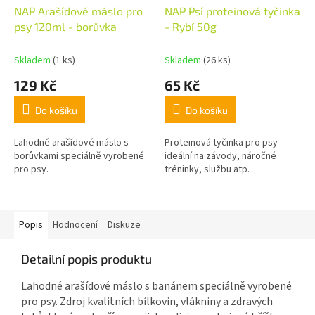
NAP Arašídové máslo pro
NAP Psí proteinová tyčinka
psy 120ml - borůvka
- Rybí 50g
Skladem
(1 ks)
Skladem
(26 ks)
129 Kč
65 Kč
Do košíku
Do košíku
Lahodné arašídové máslo s
Proteinová tyčinka pro psy -
borůvkami speciálně vyrobené
ideální na závody, náročné
pro psy.
tréninky, službu atp.
Popis
Hodnocení
Diskuze
Detailní popis produktu
Lahodné arašídové máslo s banánem speciálně vyrobené
pro psy. Zdroj kvalitních bílkovin, vlákniny a zdravých