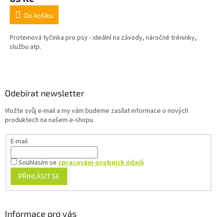
Do košíku
Proteinová tyčinka pro psy - ideální na závody, náročné tréninky,
službu atp.
Z
á
p
a
Odebírat newsletter
t
Vložte svůj e-mail a my vám budeme zasílat informace o nových
í
produktech na našem e-shopu.
E-mail
Souhlasím se
zpracování osobních údajů
PŘIHLÁSIT SE
Informace pro vás