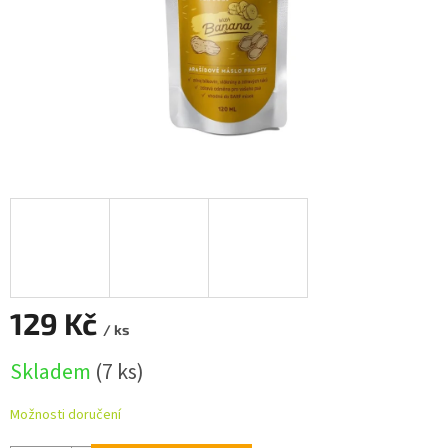
129 Kč
/ ks
Měrná
Skladem
(7 ks)
cena:
Možnosti doručení