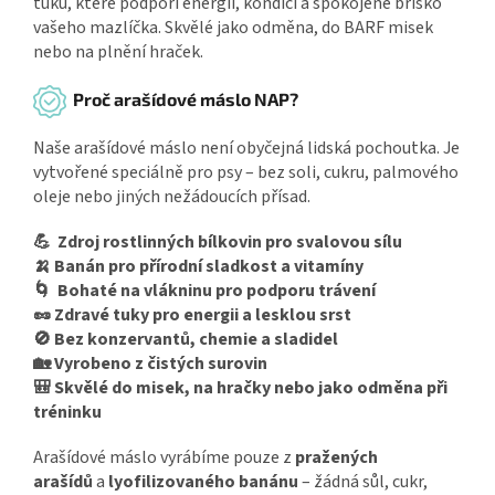
tuků, které podpoří energii, kondici a spokojené bříško
vašeho mazlíčka. Skvělé jako odměna, do BARF misek
nebo na plnění hraček.
Proč arašídové máslo NAP?
Naše arašídové máslo není obyčejná lidská pochoutka. Je
vytvořené speciálně pro psy – bez soli, cukru, palmového
oleje nebo jiných nežádoucích přísad.
💪 Zdroj rostlinných bílkovin pro svalovou sílu
🍌 Banán pro přírodní sladkost a vitamíny
🌀 Bohaté na vlákninu pro podporu trávení
🥜 Zdravé tuky pro energii a lesklou srst
🚫 Bez konzervantů, chemie a sladidel
🏡 Vyrobeno z čistých surovin
🎒 Skvělé do misek, na hračky nebo jako odměna při
tréninku
Arašídové máslo vyrábíme pouze z
pražených
arašídů
a
lyofilizovaného banánu
– žádná sůl, cukr,