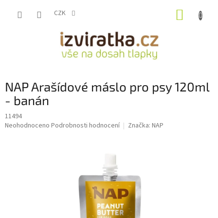
Přejít
NÁKUP
na
CZK
obsah
KOŠÍK
NAP Arašídové máslo pro psy 120ml
- banán
11494
Průměrné
Neohodnoceno
Podrobnosti hodnocení
Značka:
NAP
hodnocení
produktu
je
0,0
z
5
hvězdiček.