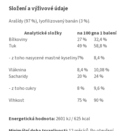
Složení a výživové údaje
Arašídy (97 %), lyofilizovaný banán (3 %).
Analytické složky
na 100 g
na 1 balení
Bílkoviny
27 %
32,4 %
Tuk
49 %
58,8 %
- z toho nasycené mastné kyseliny
7%
8,4 %
Vláknina
8,4 %
10,08 %
Sacharidy
20 %
24 %
- z toho cukry
8 %
9,6 %
Vlhkost
75 %
90 %
Energetická hodnota:
2601 kJ / 625 kcal
Minimální doba trvanlivosti:
12 měsíců. Po otevření