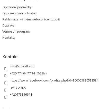
Obchodní podmínky
Ochrana osobních údajů
Reklamace, výměna nebo vrácení zboží
Doprava
Věrnostní program
Kontakty
Kontakt
info
@
izviratka.cz
+420 774 64 77 34 ( 9-17h )
https://www.facebook.com/profile.php?id=100063830512584
izviratkajbc
+420773996644