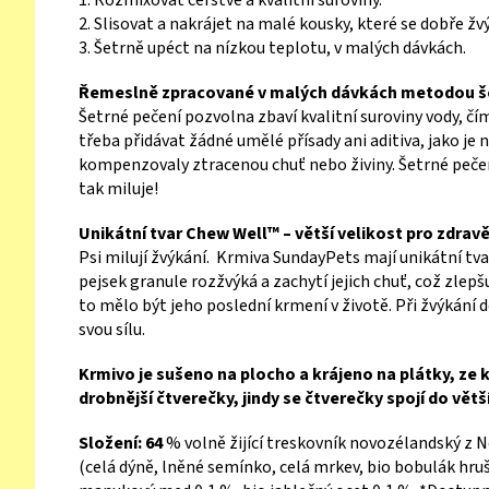
1. Rozmixovat čerstvé a kvalitní suroviny.
2. Slisovat a nakrájet na malé kousky, které se dobře žvý
3. Šetrně upéct na nízkou teplotu, v malých dávkách.
Řemeslně zpracované v malých dávkách metodou še
Šetrné pečení pozvolna zbaví kvalitní suroviny vody, čím
třeba přidávat žádné umělé přísady ani aditiva, jako je 
kompenzovaly ztracenou chuť nebo živiny. Šetrné pečen
tak miluje!
Unikátní tvar Chew Well™ – větší velikost pro zdravě
Psi milují žvýkání. Krmiva SundayPets mají unikátní t
pejsek granule rozžvýká a zachytí jejich chuť, což zlepš
to mělo být jeho poslední krmení v životě. Při žvýkání do
svou sílu.
Krmivo je sušeno na plocho a krájeno na plátky, ze 
drobnější čtverečky, jindy se čtverečky spojí do větš
Složení:
64
% volně žijící treskovník novozélandský z N
(celá dýně, lněné semínko, celá mrkev, bio bobulák hruš