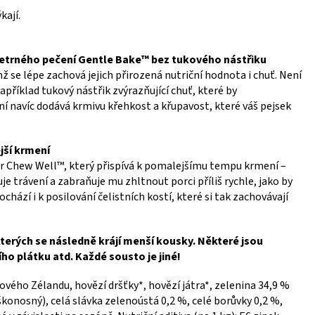
kají.
trného pečení Gentle Bake™ bez tukového nástřiku
ž se lépe zachová jejich přirozená nutriční hodnota i chuť. Není
například tukový nástřik zvýrazňující chuť, které by
í navíc dodává krmivu křehkost a křupavost, které váš pejsek
jší krmení
var Chew Well™, který přispívá k pomalejšímu tempu krmení –
uje trávení a zabraňuje mu zhltnout porci příliš rychle, jako by
chází i k posilování čelistních kostí, které si tak zachovávají
kterých se následně krájí menší kousky. Některé jsou
ího plátku atd. Každé sousto je jiné!
ového Zélandu, hovězí dršťky*, hovězí játra*, zelenina 34,9 %
konosný), celá slávka zelenoústá 0,2 %, celé borůvky 0,2 %,