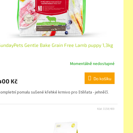
SundayPets Gentle Bake Grain Free Lamb puppy 1,3kg
Momentálně nedostupné
Do košíku
400 Kč
ompletní pomalu sušené křehké krmivo pro štěňata - jehněčí.
Kód:
3154/400