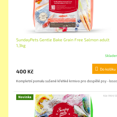
SundayPets Gentle Bake Grain Free Salmon adult
1,3kg
Sklade
Do košíku
400 Kč
Kompletní pomalu sušené křehké krmivo pro dospělé psy - losos
Kód:
9964/S
Novinka