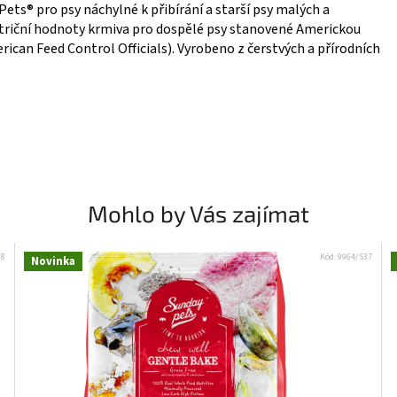
ts® pro psy náchylné k přibírání a starší psy malých a
utriční hodnoty krmiva pro dospělé psy stanovené Americkou
ican Feed Control Officials). Vyrobeno z čerstvých a přírodních
Mohlo by Vás zajímat
38
Kód:
9964/S37
Novinka