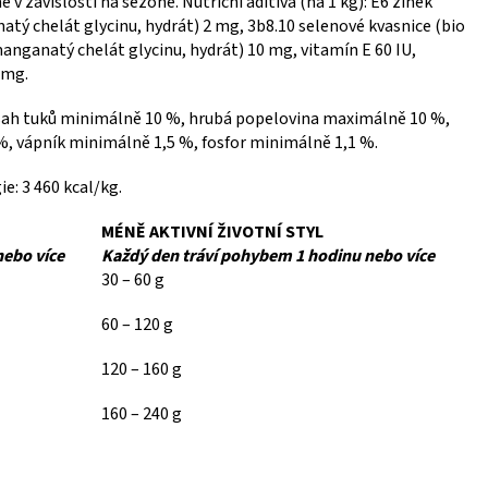
v závislosti na sezóně. Nutriční aditiva (na 1 kg): E6 zinek
atý chelát glycinu, hydrát) 2 mg, 3b8.10 selenové kvasnice (bio
anganatý chelát glycinu, hydrát) 10 mg, vitamín E 60 IU,
 mg.
sah tuků minimálně 10 %, hrubá popelovina maximálně 10 %,
, vápník minimálně 1,5 %, fosfor minimálně 1,1 %.
e: 3 460 kcal/kg.
MÉNĚ AKTIVNÍ ŽIVOTNÍ STYL
nebo více
Každý den tráví pohybem 1 hodinu nebo více
30 – 60 g
60 – 120 g
120 – 160 g
160 – 240 g