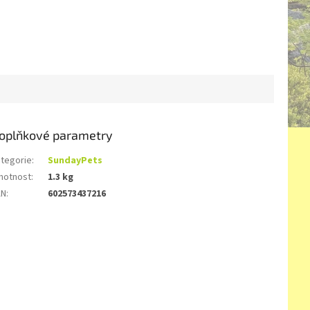
oplňkové parametry
tegorie
:
SundayPets
motnost
:
1.3 kg
AN
:
602573437216