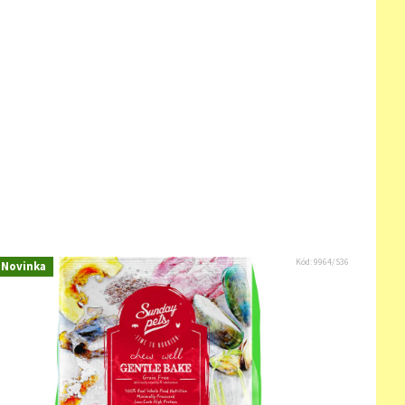
Kód:
9964/S36
Novinka