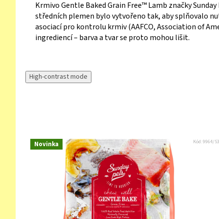
Krmivo Gentle Baked Grain Free™ Lamb značky Sunday Pe
středních plemen bylo vytvořeno tak, aby splňovalo n
asociací pro kontrolu krmiv (AAFCO, Association of Amer
ingrediencí – barva a tvar se proto mohou lišit.
High-contrast mode
Kód:
9964/S
Novinka