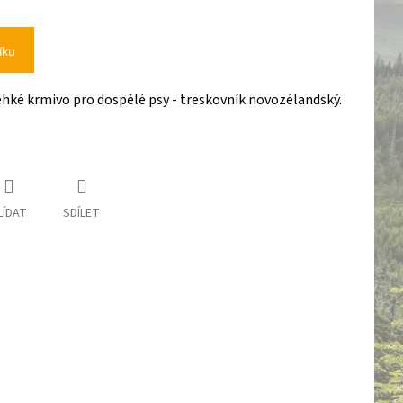
íku
ké krmivo pro dospělé psy - treskovník novozélandský.
LÍDAT
SDÍLET