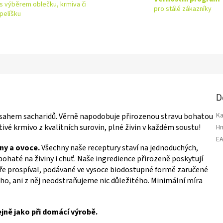
s výběrem oblečku, krmiva či
pro stálé zákazníky
pelíšku
D
Ka
obsahem sacharidů. Věrně napodobuje přirozenou stravu bohatou
ivé krmivo z kvalitních surovin, plné živin v každém soustu!
H
E
ny a ovoce.
Všechny naše receptury staví na jednoduchých,
bohaté na živiny i chuť. Naše ingredience přirozeně poskytují
ře prospíval, podávané ve vysoce biodostupné formě zaručené
o, ani z něj neodstraňujeme nic důležitého. Minimální míra
ejně jako při domácí výrobě.