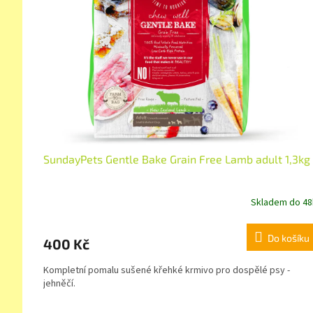
SundayPets Gentle Bake Grain Free Lamb adult 1,3kg
Skladem do 48
Do košíku
400 Kč
Kompletní pomalu sušené křehké krmivo pro dospělé psy -
jehněčí.
Z