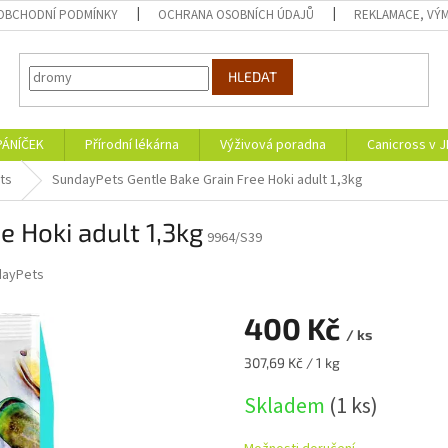
OBCHODNÍ PODMÍNKY
OCHRANA OSOBNÍCH ÚDAJŮ
REKLAMACE, VÝM
HLEDAT
PÁNÍČEK
Přírodní lékárna
Výživová poradna
Canicross v 
ts
SundayPets Gentle Bake Grain Free Hoki adult 1,3kg
 Hoki adult 1,3kg
9964/S39
dayPets
400 Kč
/ ks
Měrná
307,69 Kč / 1 kg
cena:
Skladem
(1 ks)