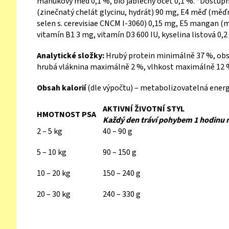
manukový med 0,1 %, bio jablečný ocet 0,1 %. *Dostupné 
(zinečnatý chelát glycinu, hydrát) 90 mg, E4 měď (měďn
selen s. cerevisiae CNCM I-3060) 0,15 mg, E5 mangan (m
vitamín B1 3 mg, vitamín D3 600 IU, kyselina listová 0,2
Analytické složky:
Hrubý protein minimálně 37 %, ob
hrubá vláknina maximálně 2 %, vlhkost maximálně 12 %
Obsah kalorií
(dle výpočtu) – metabolizovatelná energi
AKTIVNÍ ŽIVOTNÍ STYL
HMOTNOST PSA
Každý den tráví pohybem 1 hodinu 
2 – 5 kg
40 – 90 g
5 – 10 kg
90 – 150 g
10 – 20 kg
150 – 240 g
20 – 30 kg
240 – 330 g