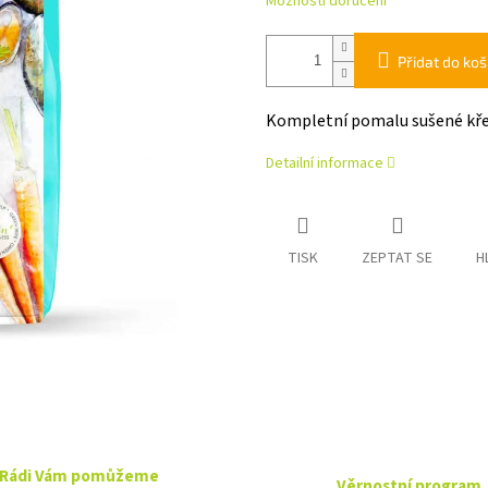
Možnosti doručení
Přidat do koš
Kompletní pomalu sušené křeh
Detailní informace
TISK
ZEPTAT SE
H
Rádi Vám pomůžeme
Věrnostní program