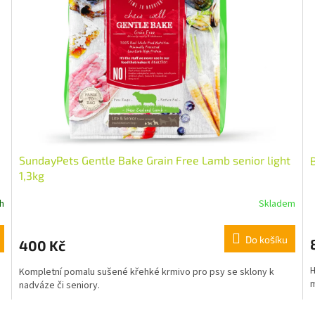
SundayPets Gentle Bake Grain Free Lamb senior light
B
1,3kg
h
Skladem
Do košíku
400 Kč
H
Kompletní pomalu sušené křehké krmivo pro psy se sklony k
m
nadváze či seniory.