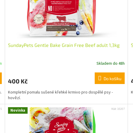
SundayPets Gentle Bake Grain Free Beef adult 1,3kg
m
Skladem do 48h
Do košíku
400 Kč
.
Kompletní pomalu sušené křehké krmivo pro dospělé psy -
K
hovězí.
35
Kód:
10207
Novinka