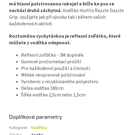
má hlavní polstrovanou rukojeť a blíže ke psu se
nachází druhá záchytná.
Vodítko Hurtta Razzle Dazzle
Grip využijete jak při výcviku tak i během vašich
každodenních aktivit.
Roztomilou vychytávkou je reflexní zvířátko, které
můžete z vodítka odepnout.
Reflexní zvířátko - 3M doplněk
Gumové protismekací prošití
Pro každodenní použití a činnosti
Měkké neoprenové polstrování
Vyrobeno z recyklovaného polyesteru
Délka vodítka 180cm
Šířka vodítka 2,5cm nebo 1,5cm
Doplňkové parametry
Kategorie
:
Vodítka