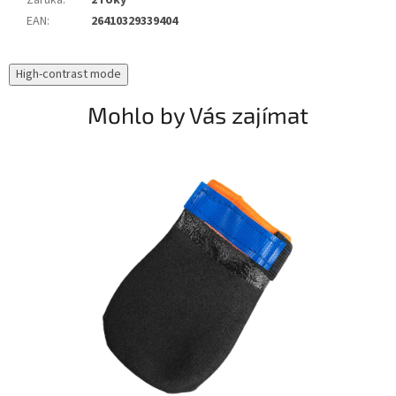
Záruka
:
2 roky
EAN
:
26410329339404
High-contrast mode
Mohlo by Vás zajímat