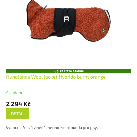
Z
Doprava zdarma
D
Hundlands Wool jacket Hybrido burnt orange
A
R
M
Skladem
A
2 294 Kč
DETAIL
Vysoce hřejivá vlněná merino zimní bunda pro psy.