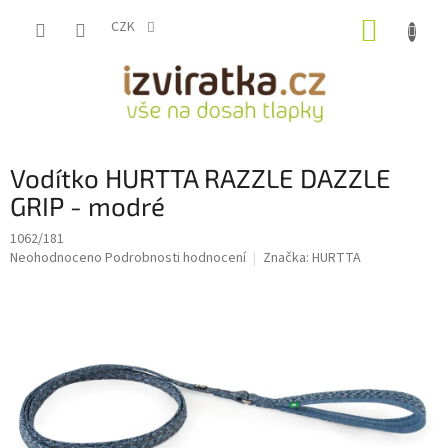
Přejít
NÁKUP
na
CZK
obsah
KOŠÍK
Vodítko HURTTA RAZZLE DAZZLE
GRIP - modré
1062/181
Průměrné
Neohodnoceno
Podrobnosti hodnocení
Značka:
HURTTA
hodnocení
produktu
je
0,0
z
5
hvězdiček.