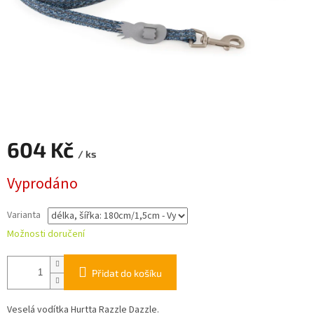
604 Kč
/ ks
Měrná
Vyprodáno
cena:
Varianta
Možnosti doručení
Přidat do košíku
Veselá vodítka Hurtta Razzle Dazzle.