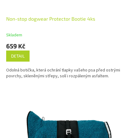
Non-stop dogwear Protector Bootie 4ks
Skladem
659 Kč
DETAIL
Odolná botička, která ochrání tlapky vašeho psa před ostrými
povrchy, skleněnými střepy, solí i rozpáleným asfaltem.