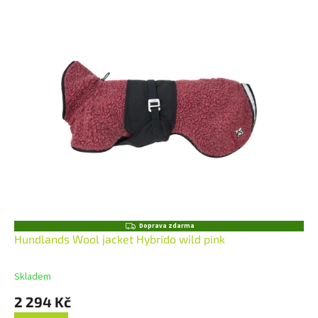
Z
Doprava zdarma
D
Hundlands Wool jacket Hybrido wild pink
A
R
M
Skladem
A
2 294 Kč