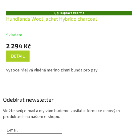
Z
Doprava zdarma
D
Hundlands Wool jacket Hybrido charcoal
A
R
M
Skladem
A
2 294 Kč
DETAIL
Vysoce hřejivá vlněná merino zimní bunda pro psy.
Z
á
p
a
Odebírat newsletter
t
Vložte svůj e-mail a my vám budeme zasílat informace o nových
í
produktech na našem e-shopu.
E-mail