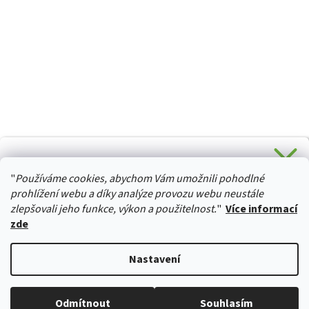
CHCETE SLEVU 5 % na Váš první nákup?
"
Používáme cookies, abychom Vám umožnili pohodlné
Stačí se přihlásit k odběru novinek z našeho obchodu a je
HURTTA-COLLECTION.CZ
Vaše :)
prohlížení webu a díky analýze provozu webu neustále
zlepšovali jeho funkce, výkon a použitelnost.
"
Více informací
zde
Ano, chci se přihlásit
Vytvořil Shoptet
Nastavení
Zásady zpracování osobních údajů
Copyright 2026
izviratka.cz
. Všechna práva vyhrazena.
Upravit
Odmítnout
Souhlasím
nastavení cookies