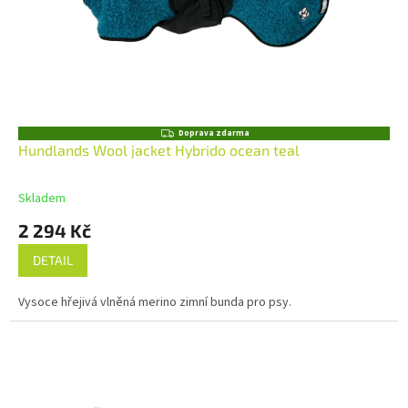
Z
Doprava zdarma
D
Hundlands Wool jacket Hybrido ocean teal
A
R
M
Skladem
A
2 294 Kč
DETAIL
Vysoce hřejivá vlněná merino zimní bunda pro psy.