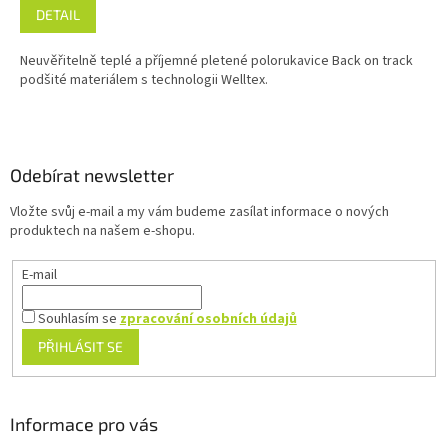
DETAIL
Neuvěřitelně teplé a příjemné pletené polorukavice Back on track
podšité materiálem s technologii Welltex.
Z
á
p
a
Odebírat newsletter
t
Vložte svůj e-mail a my vám budeme zasílat informace o nových
í
produktech na našem e-shopu.
E-mail
Souhlasím se
zpracování osobních údajů
PŘIHLÁSIT SE
Informace pro vás