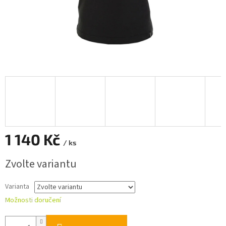
1 140 Kč
/ ks
Měrná
Zvolte variantu
cena:
Varianta
Možnosti doručení