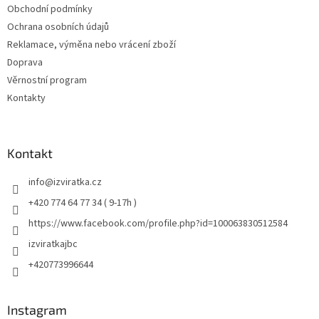
Obchodní podmínky
Ochrana osobních údajů
Reklamace, výměna nebo vrácení zboží
Doprava
Věrnostní program
Kontakty
Kontakt
info
@
izviratka.cz
+420 774 64 77 34 ( 9-17h )
https://www.facebook.com/profile.php?id=100063830512584
izviratkajbc
+420773996644
Instagram