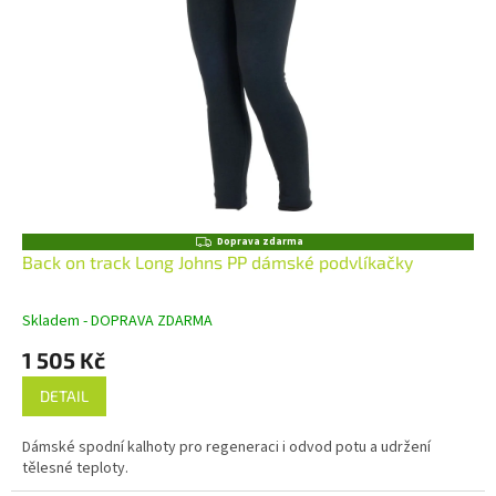
Z
Doprava zdarma
D
Back on track Long Johns PP dámské podvlíkačky
A
R
M
Skladem - DOPRAVA ZDARMA
A
1 505 Kč
DETAIL
Dámské spodní kalhoty pro regeneraci i odvod potu a udržení
tělesné teploty.