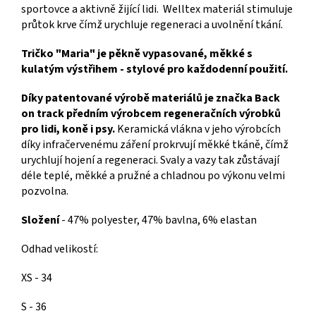
sportovce a aktivně žijící lidi. Welltex materiál stimuluje
průtok krve čímž urychluje regeneraci a uvolnění tkání.
Tričko "Maria" je pěkně vypasované, měkké s
kulatým výstřihem - stylové pro každodenní použití.
Díky patentované výrobě materiálů je značka Back
on track předním výrobcem regeneračních výrobků
pro lidi, koně i psy.
Keramická vlákna v jeho výrobcích
díky infračervenému záření prokrvují měkké tkáně, čímž
urychlují hojení a regeneraci. Svaly a vazy tak zůstávají
déle teplé, měkké a pružné a chladnou po výkonu velmi
pozvolna.
Složení
- 47% polyester, 47% bavlna, 6% elastan
Odhad velikostí:
XS - 34
S - 36