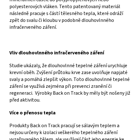
polyesterových vláken. Tento patentovaný materiál
následně pracuje s částí tělesného tepla, které odráží
zpět do svalu či kloubu v podobně dlouhovlnného
infračerveného záření.
Vliv dlouhovlnného infračerveného záření
Studie ukázaly, že dlouhovlnné tepelné záření urychluje
krevní oběh. Zvýšení průtoku krve zase uvolňuje napjaté
svaly a pomáhá zlepšit výkon. Toto dlouhovlnné tepelné
záření se využívá zejména při prevenci zranění či
regeneraci. Výrobky Back on Track by měly být nošeny již
před aktivitou.
Více o přenosu tepla
Produkty Back on Track pracují se sálavým teplem a
nejsou určeny k izolaci veškerého tepelného záření
vyzařovaného tělem, ale využívají část jeho energie ke