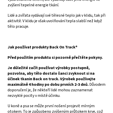
zvýšení tepelné energie tkání.
Lidé a zvířata vydávají své tělesné teplo jak v klidu, tak při
aktivitě. V klidu je však uvolňování tepla slabší než když
tělo pracuje.
Jak používat produkty Back On Track®
Před použitím produktu si pozorně přečtěte pokyny.
Je důležité začít používat výrobky postupně,
pozvolna, aby tělo dostalo šanci zvyknout si na
účinek tkanin Back on track. Výrobek používejte
maximálně 4 hodiny po dobu prvních 2-3 dnů.
Důvodem
doporučení je, že někteří lidé mohou zaznamenat
nezvyklé pocity v místě účinku.
U koně a psa se může první nošení projevit mírným
otokem. To je způsobeno zvýšeným průtokem krve, což