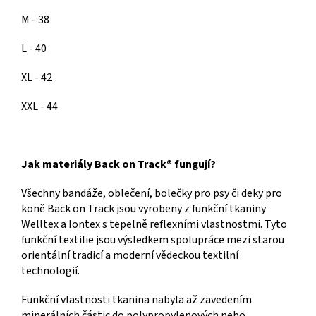
M - 38
L - 40
XL - 42
XXL - 44
Jak materiály Back on Track® fungují?
Všechny bandáže, oblečení, bolečky pro psy či deky pro
koně Back on Track jsou vyrobeny z funkční tkaniny
Welltex a Iontex s tepelně reflexními vlastnostmi. Tyto
funkční textilie jsou výsledkem spolupráce mezi starou
orientální tradicí a moderní vědeckou textilní
technologií.
Funkční vlastnosti tkanina nabyla až zavedením
minerálních částic do polypropylenových nebo