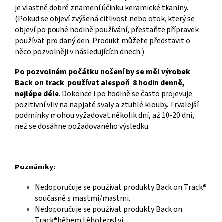
je vlastně dobré znamení účinku keramické tkaniny.
(Pokud se objeví zvýšená citlivost nebo otok, který se
objeví po pouhé hodině používání, přestaňte přípravek
používat pro daný den. Produkt můžete představit o
něco pozvolněji v následujících dnech.)
Po pozvolném počátku nošení by se měl výrobek
Back on track používat alespoň 8 hodin denně,
nejlépe déle
. Dokonce i po hodině se často projevuje
pozitivní vliv na napjaté svaly a ztuhlé klouby. Trvalejší
podmínky mohou vyžadovat několik dní, až 10-20 dní,
než se dosáhne požadovaného výsledku.
Poznámky:
Nedoporučuje se používat produkty Back on Track®
současně s mastmi/mastmi.
Nedoporučuje se používat produkty Back on
Track®během těhotenství.