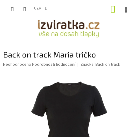
Přejít
NÁKUP
na
CZK
obsah
KOŠÍK
Back on track Maria tričko
Průměrné
Neohodnoceno
Podrobnosti hodnocení
Značka:
Back on track
hodnocení
produktu
je
0,0
z
5
hvězdiček.