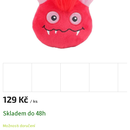
129 Kč
/ ks
Měrná
Skladem do 48h
cena:
Možnosti doručení