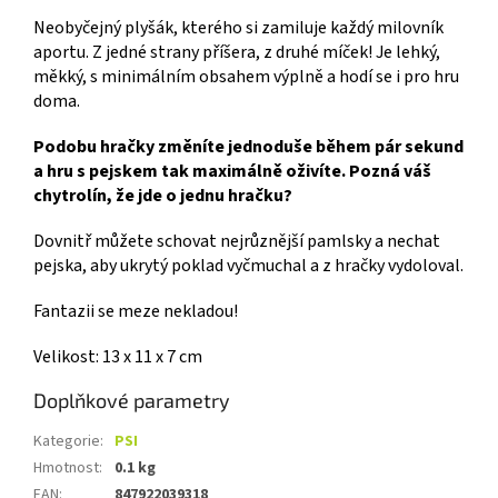
Neobyčejný plyšák, kterého si zamiluje každý milovník
aportu.
Z jedné strany příšera, z druhé míček!
Je lehký,
měkký, s minimálním obsahem výplně a hodí se i pro hru
doma.
Podobu hračky změníte jednoduše během pár sekund
a hru s pejskem tak maximálně oživíte. Pozná váš
chytrolín, že jde o jednu hračku?
Dovnitř můžete schovat nejrůznější pamlsky a nechat
pejska, aby ukrytý poklad vyčmuchal a z hračky vydoloval.
Fantazii se meze nekladou!
Velikost: 13 x 11 x 7 cm
Doplňkové parametry
Kategorie
:
PSI
Hmotnost
:
0.1 kg
EAN
:
847922039318