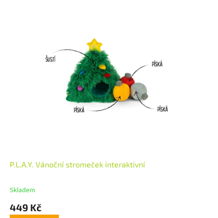
P.L.A.Y. Vánoční stromeček interaktivní
Skladem
449 Kč