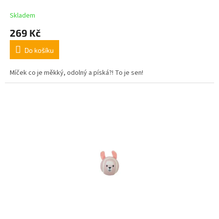
Skladem
269 Kč
Do košíku
Míček co je měkký, odolný a píská?! To je sen!