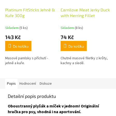
Platinum FitSticks Jehně &
Carnilove Meat Jerky Duck
Kuře 300g
with Herring Fillet
Skladem
(5 ks)
Skladem
(8 ks)
143 Kč
74 Kč
Do košíku
Do košíku
Masové pamlsky s příchutí -
Chutné masové filetky z krůty,
jehně a kuře.
kachny a sledě.
Popis
Hodnocení
Diskuze
Detailní popis produktu
Oboustranný plyšák a míček v jednom! Originální
hračka pro psy, vhodná i na aportování.