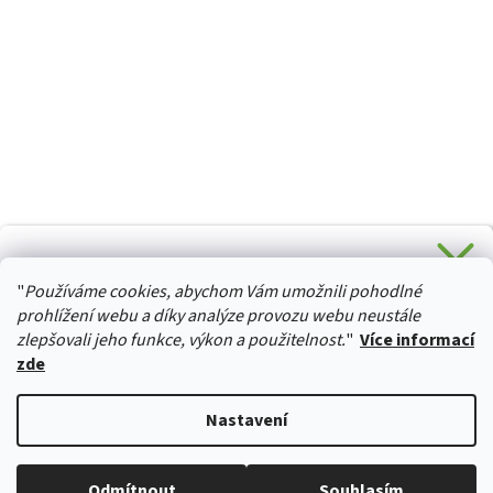
CHCETE SLEVU 5 % na Váš první nákup?
"
Používáme cookies, abychom Vám umožnili pohodlné
Stačí se přihlásit k odběru novinek z našeho obchodu a je
HURTTA-COLLECTION.CZ
Vaše :)
prohlížení webu a díky analýze provozu webu neustále
zlepšovali jeho funkce, výkon a použitelnost.
"
Více informací
zde
Ano, chci se přihlásit
Vytvořil Shoptet
Nastavení
Zásady zpracování osobních údajů
Copyright 2026
izviratka.cz
. Všechna práva vyhrazena.
Upravit
Odmítnout
Souhlasím
nastavení cookies