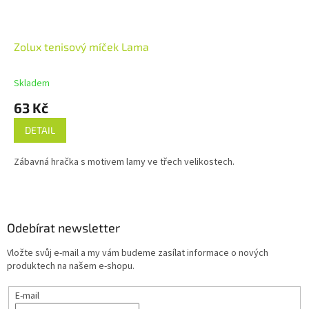
Zolux tenisový míček Lama
Skladem
63 Kč
DETAIL
Zábavná hračka s motivem lamy ve třech velikostech.
Z
á
p
a
Odebírat newsletter
t
Vložte svůj e-mail a my vám budeme zasílat informace o nových
í
produktech na našem e-shopu.
E-mail