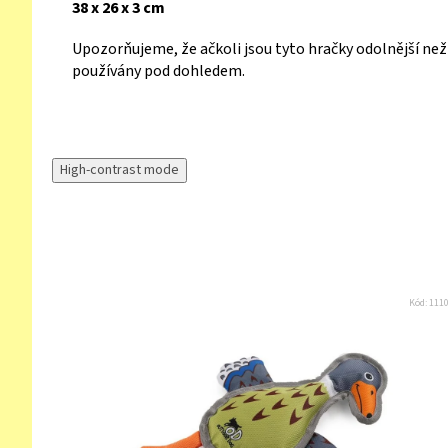
38 x 26 x 3 cm
Upozorňujeme, že ačkoli jsou tyto hračky odolnější než
používány pod dohledem.
High-contrast mode
Kód:
111