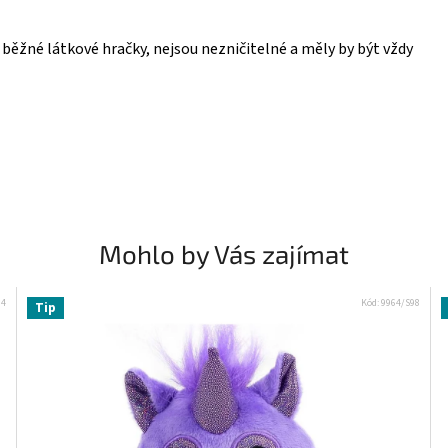
 běžné látkové hračky, nejsou nezničitelné a měly by být vždy
Přihlašte se k odběru novinek a
získejte 5 % slevu na první nákup :)
Mohlo by Vás zajímat
Email
04
Kód:
9964/S98
Tip
Chci se přihlásit
Přečtěte si naše
Zásady zpracování osobních
údajů