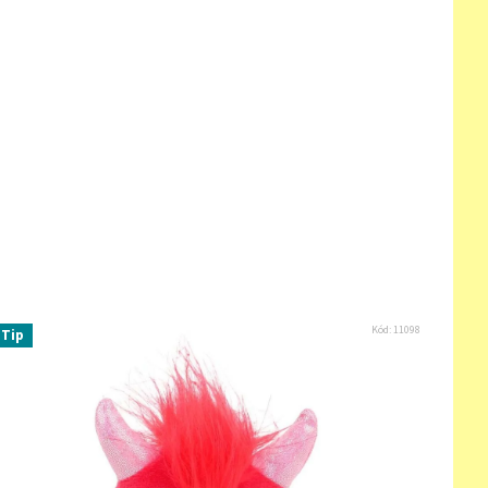
Kód:
11098
Tip