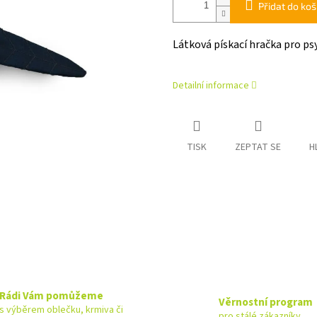
Přidat do koš
Látková pískací hračka pro psy
Detailní informace
TISK
ZEPTAT SE
H
Rádi Vám pomůžeme
Věrnostní program
s výběrem oblečku, krmiva či
pro stálé zákazníky