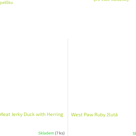
pelíšku
Meat Jerky Duck with Herring
West Paw Ruby žlutá
Skladem
(7 ks)
S