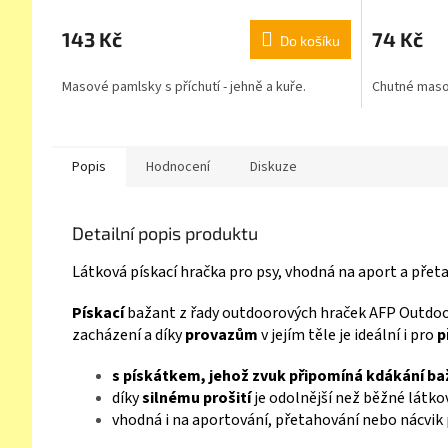
143 Kč
74 Kč
Do košíku
Masové pamlsky s příchutí - jehně a kuře.
Chutné masov
Popis
Hodnocení
Diskuze
Detailní popis produktu
Látková pískací hračka pro psy, vhodná na aport a přeta
Pískací
bažant z řady outdoorových hraček AFP Outdoor 
zacházení a díky
provazům
v jejím těle je ideální i pro
p
s pískátkem, jehož zvuk připomíná kdákání b
díky
silnému prošití
je odolnější než běžné látko
vhodná i na aportování, přetahování nebo nácvik 