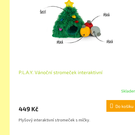
P.L.A.Y. Vánoční stromeček interaktivní
Sklade
Do košíku
449 Kč
Plyšový interaktivní stromeček s míčky.
Z