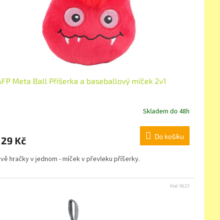
AFP Meta Ball Příšerka a baseballový míček 2v1
Skladem do 48h
Do košíku
129 Kč
vě hračky v jednom - míček v převleku příšerky.
Kód:
9623