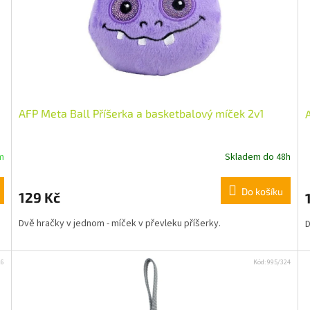
AFP Meta Ball Příšerka a basketbalový míček 2v1
m
Skladem do 48h
Do košíku
129 Kč
Dvě hračky v jednom - míček v převleku příšerky.
D
26
Kód:
995/324