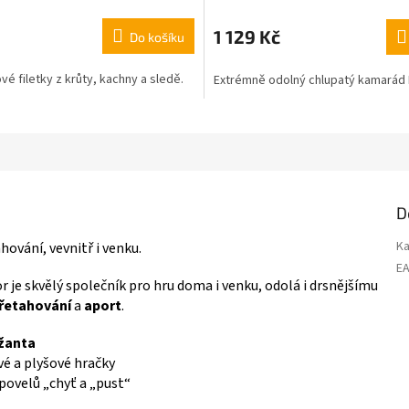
1 129 Kč
Do košíku
é filetky z krůty, kachny a sledě.
Extrémně odolný chlupatý kamarád
D
Ka
hování, vevnitř i venku.
E
je skvělý společník pro hru doma i venku, odolá i drsnějšímu
řetahování
a
aport
.
ažanta
vé a plyšové hračky
povelů „chyť a „pust“