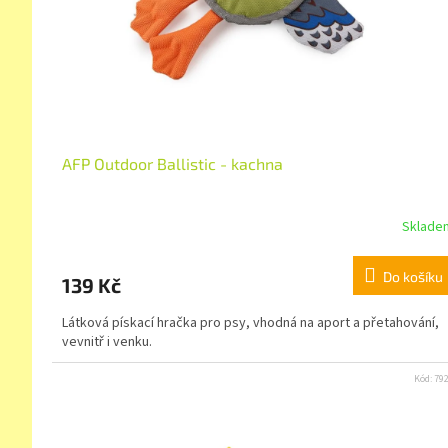
AFP Outdoor Ballistic - kachna
Sklade
Do košíku
139 Kč
Látková pískací hračka pro psy, vhodná na aport a přetahování,
vevnitř i venku.
Kód:
79