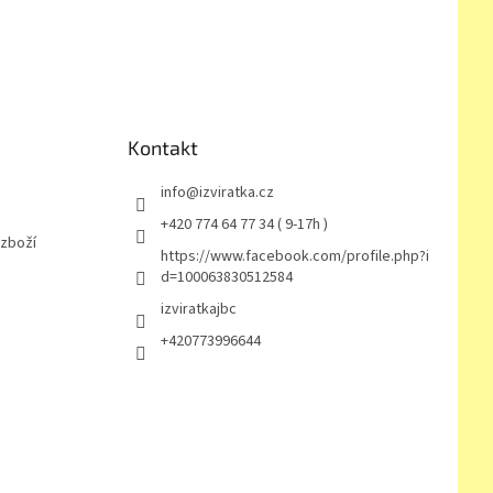
Kontakt
info
@
izviratka.cz
+420 774 64 77 34 ( 9-17h )
 zboží
https://www.facebook.com/profile.php?i
d=100063830512584
izviratkajbc
+420773996644