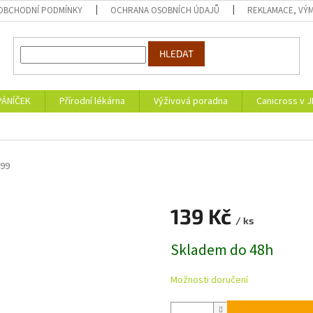
OBCHODNÍ PODMÍNKY
OCHRANA OSOBNÍCH ÚDAJŮ
REKLAMACE, VÝM
HLEDAT
PÁNÍČEK
Přírodní lékárna
Výživová poradna
Canicross v 
S99
139 Kč
/ ks
Měrná
Skladem do 48h
cena:
Možnosti doručení