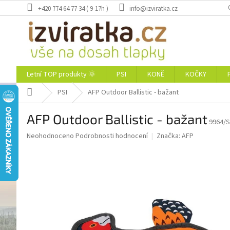
Přejít
+420 774 64 77 34 ( 9-17h )
info@izviratka.cz
na
obsah
Letní TOP produkty 🌞
PSI
KONĚ
KOČKY
Domů
PSI
AFP Outdoor Ballistic - bažant
AFP Outdoor Ballistic - bažant
9964/
Průměrné
Neohodnoceno
Podrobnosti hodnocení
Značka:
AFP
hodnocení
produktu
je
0,0
z
5
hvězdiček.