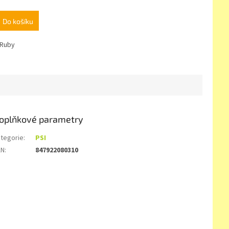
Do košíku
 Ruby
oplňkové parametry
tegorie
:
PSI
AN
:
847922080310