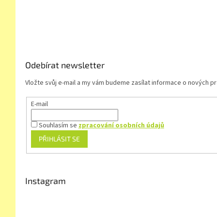
á
p
a
t
í
Odebírat newsletter
Vložte svůj e-mail a my vám budeme zasílat informace o nových 
E-mail
Souhlasím se
zpracování osobních údajů
PŘIHLÁSIT SE
Instagram