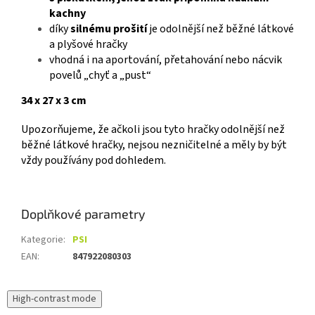
kachny
díky
silnému prošití
je odolnější než běžné látkové
a plyšové hračky
vhodná i na aportování, přetahování nebo nácvik
povelů „chyť a „pust“
34 x 27 x 3 cm
Upozorňujeme, že ačkoli jsou tyto hračky odolnější než
běžné látkové hračky, nejsou nezničitelné a měly by být
vždy používány pod dohledem.
Doplňkové parametry
Kategorie
:
PSI
EAN
:
847922080303
High-contrast mode