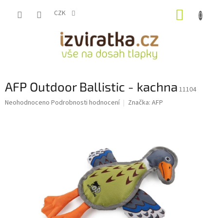
Přejít
NÁKUP
na
CZK
obsah
KOŠÍK
AFP Outdoor Ballistic - kachna
11104
Průměrné
Neohodnoceno
Podrobnosti hodnocení
Značka:
AFP
hodnocení
produktu
je
0,0
z
5
hvězdiček.