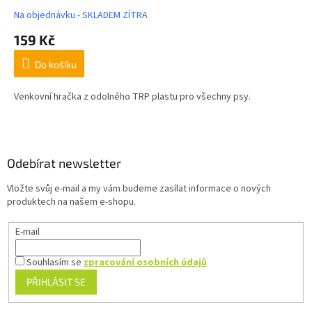
Na objednávku - SKLADEM ZÍTRA
159 Kč
Do košíku
Venkovní hračka z odolného TRP plastu pro všechny psy.
Z
á
p
a
Odebírat newsletter
t
Vložte svůj e-mail a my vám budeme zasílat informace o nových
í
produktech na našem e-shopu.
E-mail
Souhlasím se
zpracování osobních údajů
PŘIHLÁSIT SE