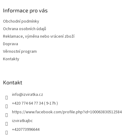
Informace pro vás
Obchodní podmínky
Ochrana osobních údajů
Reklamace, výměna nebo vrácení zboží
Doprava
Věrnostní program
Kontakty
Kontakt
info
@
izviratka.cz
+420 774 64 77 34 ( 9-17h )
https://www.facebook.com/profile.php?id=100063830512584
izviratkajbc
+420773996644