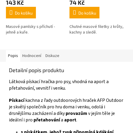
143 Kč
74 Kč
Do košíku
Do košíku
Masové pamlsky s příchutí -
Chutné masové filetky z krůty,
jehně a kuře.
kachny a sledě.
Popis
Hodnocení
Diskuze
Detailní popis produktu
Látková pískací hračka pro psy, vhodná na aport a
přetahování, vevnitř i venku.
Pískací
kachna z řady outdoorových hraček AFP Outdoor
je skvělý společník pro hru doma i venku, odolá i
drsnějšímu zacházení a díky
provazům
v jejím těle je
ideální i pro
přetahování
a
aport
.
s pískátkem, jehož zvuk připomíná kdákání