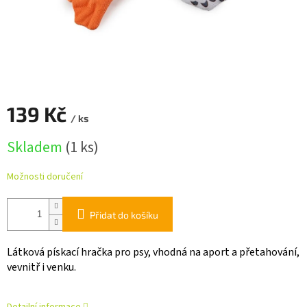
139 Kč
/ ks
Měrná
Skladem
(1 ks)
cena:
Možnosti doručení
Přidat do košíku
Látková pískací hračka pro psy, vhodná na aport a přetahování,
vevnitř i venku.