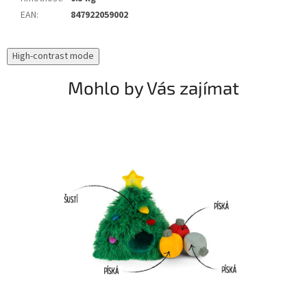
EAN
:
847922059002
High-contrast mode
Mohlo by Vás zajímat