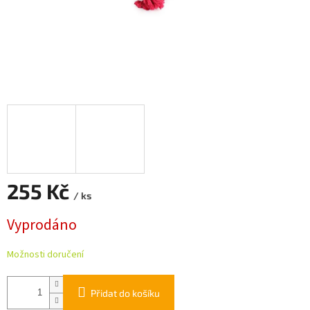
255 Kč
/ ks
Měrná
Vyprodáno
cena:
Možnosti doručení
Přidat do košíku