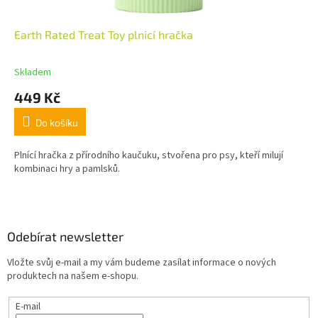
Earth Rated Treat Toy plnicí hračka
Skladem
449 Kč
Do košíku
Plnící hračka z přírodního kaučuku, stvořena pro psy, kteří milují
kombinaci hry a pamlsků.
Z
á
p
a
Odebírat newsletter
t
Vložte svůj e-mail a my vám budeme zasílat informace o nových
í
produktech na našem e-shopu.
E-mail