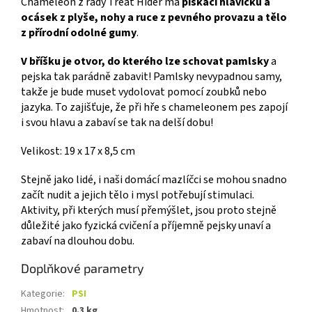
Chameleon z řady Treat Hider má
pískací hlavičku a
ocásek z plyše, nohy a ruce z pevného provazu a tělo
z přírodní odolné gumy
.
V bříšku je otvor, do kterého lze schovat pamlsky
a
pejska tak parádně zabavit! Pamlsky nevypadnou samy,
takže je bude muset vydolovat pomocí zoubků nebo
jazyka. To zajišťuje, že při hře s chameleonem pes zapojí
i svou hlavu a zabaví se tak na delší dobu!
Velikost: 19 x 17 x 8,5 cm
Stejně jako lidé, i naši domácí mazlíčci se mohou snadno
začít nudit a jejich tělo i mysl potřebují stimulaci.
Aktivity, při kterých musí přemýšlet, jsou proto stejně
důležité jako fyzická cvičení a příjemně pejsky unaví a
zabaví na dlouhou dobu.
Doplňkové parametry
Kategorie
:
PSI
Hmotnost
:
0.3 kg