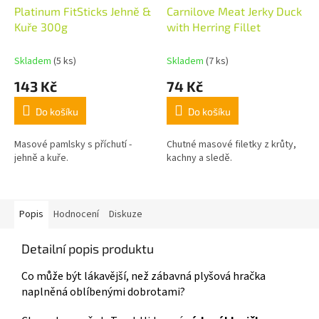
Platinum FitSticks Jehně &
Carnilove Meat Jerky Duck
Kuře 300g
with Herring Fillet
Skladem
(5 ks)
Skladem
(7 ks)
143 Kč
74 Kč
Do košíku
Do košíku
Masové pamlsky s příchutí -
Chutné masové filetky z krůty,
jehně a kuře.
kachny a sledě.
Popis
Hodnocení
Diskuze
Detailní popis produktu
Co může být lákavější, než zábavná plyšová hračka
naplněná oblíbenými dobrotami?