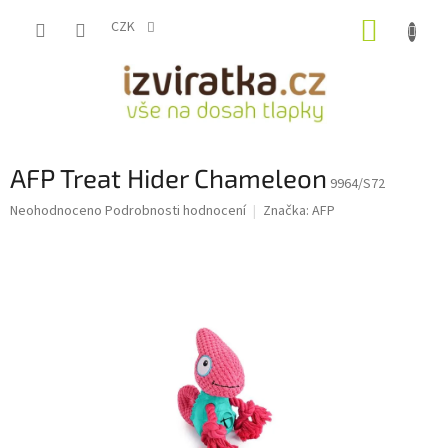
Přejít
NÁKUP
na
CZK
obsah
KOŠÍK
AFP Treat Hider Chameleon
9964/S72
Průměrné
Neohodnoceno
Podrobnosti hodnocení
Značka:
AFP
hodnocení
produktu
je
0,0
z
5
hvězdiček.