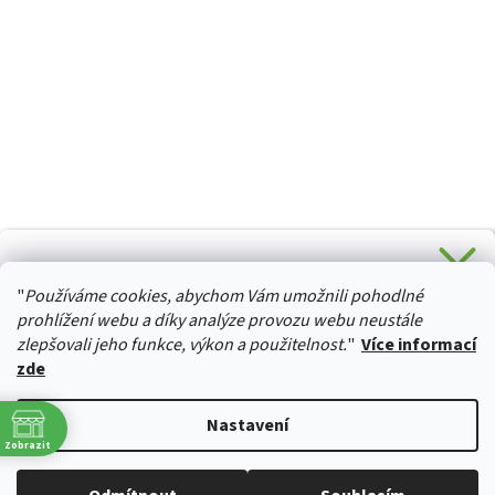
CHCETE SLEVU 5 % na Váš první nákup?
"
Používáme cookies, abychom Vám umožnili pohodlné
Stačí se přihlásit k odběru novinek z našeho obchodu a je
HURTTA-COLLECTION.CZ
Vaše :)
prohlížení webu a díky analýze provozu webu neustále
zlepšovali jeho funkce, výkon a použitelnost.
"
Více informací
zde
Ano, chci se přihlásit
Vytvořil Shoptet
Nastavení
Zásady zpracování osobních údajů
Zobrazit
Copyright 2026
izviratka.cz
. Všechna práva vyhrazena.
Upravit