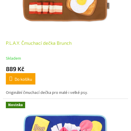
P.L.A.Y. Čmuchací dečka Brunch
Skladem
889 Kč
Do košíku
Originální čmuchací dečka pro malé i velké psy.
Novinka