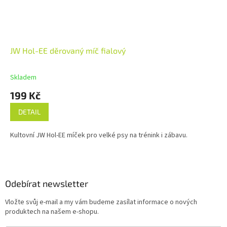
JW Hol-EE děrovaný míč fialový
Skladem
199 Kč
DETAIL
Kultovní JW Hol-EE míček pro velké psy na trénink i zábavu.
Z
á
p
a
Odebírat newsletter
t
Vložte svůj e-mail a my vám budeme zasílat informace o nových
í
produktech na našem e-shopu.