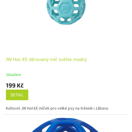
JW Hol-EE děrovaný míč světle modrý
Skladem
199 Kč
DETAIL
Kultovní JW Hol-EE míček pro velké psy na trénink i zábavu.