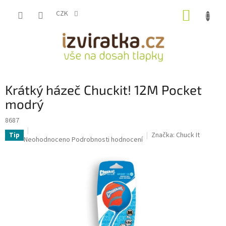
Přejít
NÁKUP
na
CZK
obsah
KOŠÍK
Krátký házeč Chuckit! 12M Pocket
modrý
8687
Značka:
Chuck It
Tip
Průměrné
Neohodnoceno
Podrobnosti hodnocení
hodnocení
produktu
je
0,0
z
5
hvězdiček.