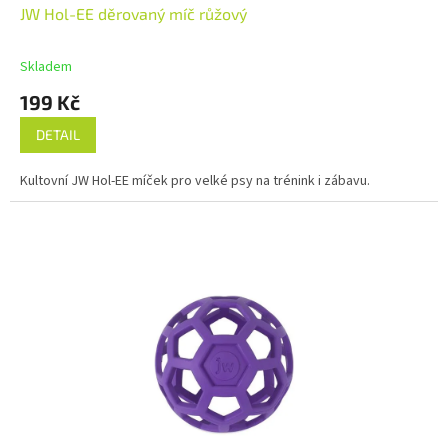
JW Hol-EE děrovaný míč růžový
Skladem
199 Kč
DETAIL
Kultovní JW Hol-EE míček pro velké psy na trénink i zábavu.