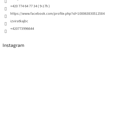
+420 774 64 77 34 ( 9-17h )
https://www.facebook.com/profile.php?id=100063830512584
izviratkajbc
+420773996644
Instagram