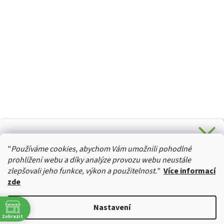
CHCETE SLEVU 5 % na Váš první nákup?
"
Používáme cookies, abychom Vám umožnili pohodlné
Stačí se přihlásit k odběru novinek z našeho obchodu a je
HURTTA-COLLECTION.CZ
Vaše :)
prohlížení webu a díky analýze provozu webu neustále
zlepšovali jeho funkce, výkon a použitelnost.
"
Více informací
zde
Ano, chci se přihlásit
Vytvořil Shoptet
Nastavení
Zásady zpracování osobních údajů
Zobrazit