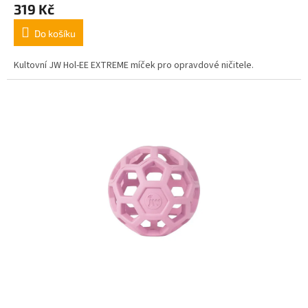
319 Kč
Do košíku
Kultovní JW Hol-EE EXTREME míček pro opravdové ničitele.