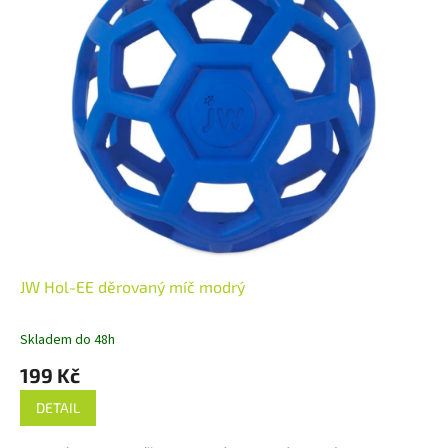
JW Hol-EE děrovaný míč modrý
Skladem do 48h
199 Kč
DETAIL