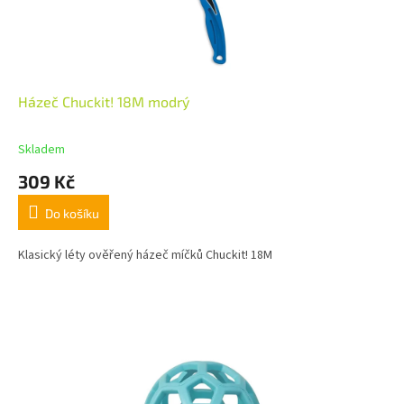
Házeč Chuckit! 18M modrý
Skladem
309 Kč
Do košíku
Klasický léty ověřený házeč míčků Chuckit! 18M