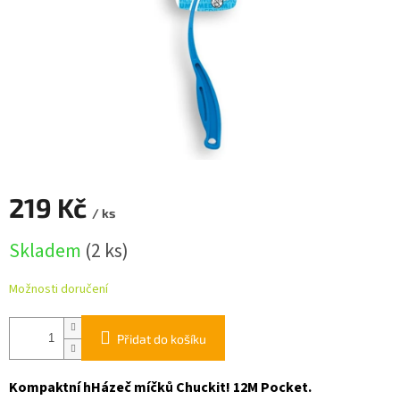
219 Kč
/ ks
Měrná
Skladem
(2 ks)
cena:
Možnosti doručení
Přidat do košíku
Kompaktní hHázeč míčků Chuckit! 12M Pocket.