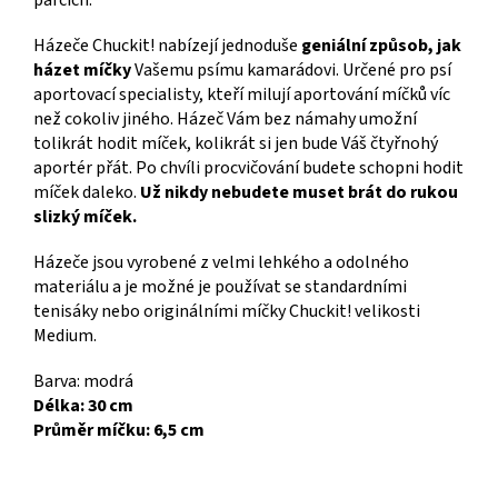
parcích.
Házeče Chuckit! nabízejí jednoduše
geniální způsob, jak
házet míčky
Vašemu psímu kamarádovi. Určené pro psí
aportovací specialisty, kteří milují aportování míčků víc
než cokoliv jiného. Házeč Vám bez námahy umožní
tolikrát hodit míček, kolikrát si jen bude Váš čtyřnohý
aportér přát. Po chvíli procvičování budete schopni hodit
míček daleko.
Už nikdy nebudete muset brát do rukou
slizký míček.
Házeče jsou vyrobené z velmi lehkého a odolného
materiálu a je možné je používat se standardními
tenisáky nebo originálními míčky Chuckit! velikosti
Medium.
Barva: modrá
Délka: 30 cm
Průměr míčku: 6,5 cm