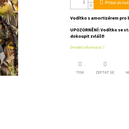
Přidat do koš
Vodítko s amortizérem pro b
UPOZORNĚNÍ: Vodítko se sta
dokoupit zvlášť!
Detailní informace
TISK
ZEPTAT SE
H