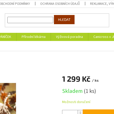
OBCHODNÍ PODMÍNKY
OCHRANA OSOBNÍCH ÚDAJŮ
REKLAMACE, VÝM
HLEDAT
PÁNÍČEK
Přírodní lékárna
Výživová poradna
Canicross v 
1 299 Kč
/ ks
Měrná
Skladem
(1 ks)
cena:
Možnosti doručení