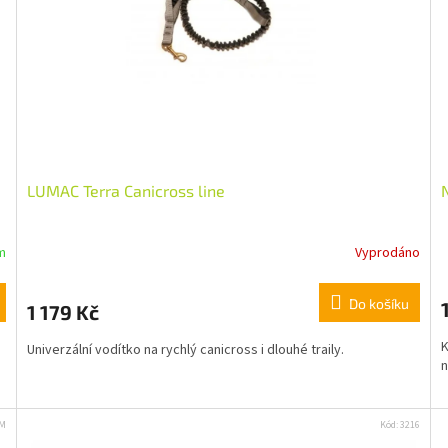
Přihlašte se k odběru novinek a
získejte 5 % slevu na první nákup :)
Email
Chci se přihlásit
LUMAC Terra Canicross line
Přečtěte si naše
Zásady zpracování osobních
údajů
m
Vyprodáno
Do košíku
1 179 Kč
K
Univerzální vodítko na rychlý canicross i dlouhé traily.
n
2M
Kód:
3216