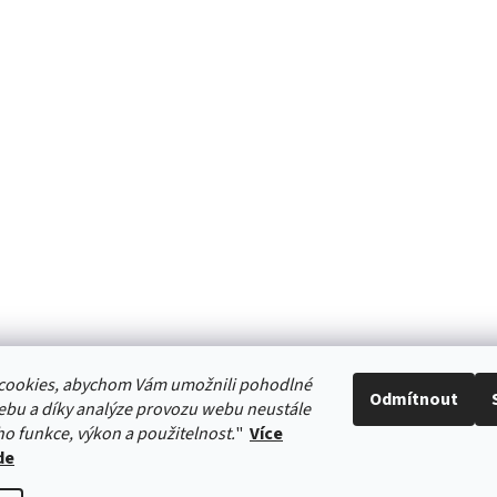
cookies, abychom Vám umožnili pohodlné
Odmítnout
ebu a díky analýze provozu webu neustále
HURTTA-COLLECTION.CZ
ho funkce, výkon a použitelnost.
"
Více
de