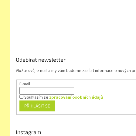
Z
á
p
a
t
í
Odebírat newsletter
Vložte svůj e-mail a my vám budeme zasílat informace o nových 
E-mail
Souhlasím se
zpracování osobních údajů
PŘIHLÁSIT SE
Instagram