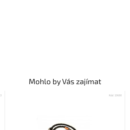
Mohlo by Vás zajímat
93
Kód:
10690