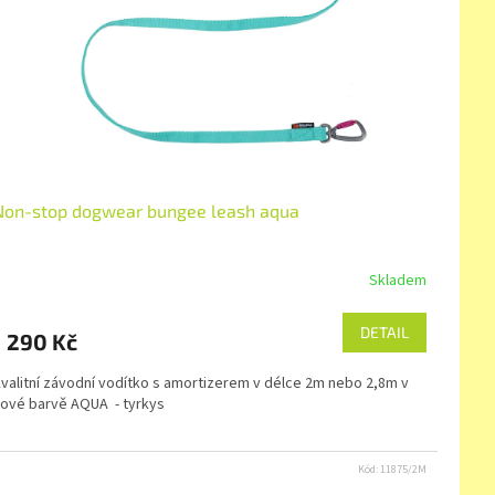
Non-stop dogwear bungee leash aqua
Skladem
DETAIL
1 290 Kč
valitní závodní vodítko s amortizerem v délce 2m nebo 2,8m v
ové barvě AQUA - tyrkys
Kód:
11875/2M