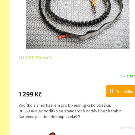
LUMAC Mono S
Sklade
Do košíku
1 299 Kč
Vodítko s amortizérem pro bikejoring či koloběžku.
UPOZORNĚNÍ: Vodítko se standardně dodává bez karabin.
Karabinu je nutno dokoupit zvlášť!
Kód:
4146/