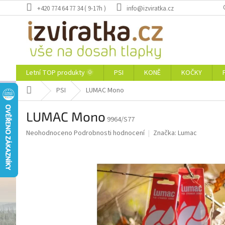
Přejít
+420 774 64 77 34 ( 9-17h )
info@izviratka.cz
na
obsah
Letní TOP produkty 🌞
PSI
KONĚ
KOČKY
Domů
PSI
LUMAC Mono
LUMAC Mono
9964/S77
Průměrné
Neohodnoceno
Podrobnosti hodnocení
Značka:
Lumac
hodnocení
produktu
je
0,0
z
5
hvězdiček.