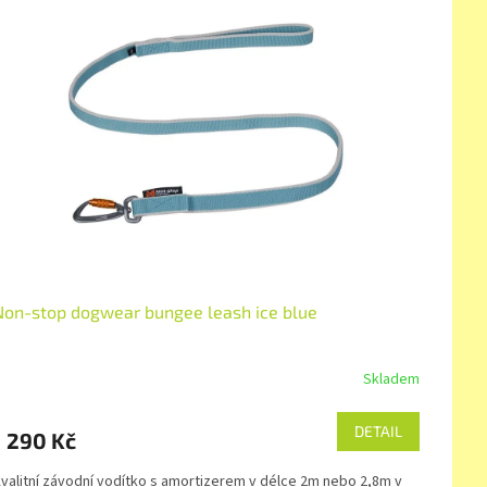
Non-stop dogwear bungee leash ice blue
Skladem
DETAIL
1 290 Kč
valitní závodní vodítko s amortizerem v délce 2m nebo 2,8m v