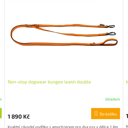
Non-stop dogwear bungee leash double
m
Skladem
Do košíku
1 890 Kč
K
Kvalitní závodní vodítko s amortizerem pro dva psy v délce 2,8m