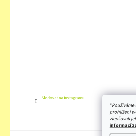
Sledovat na Instagramu
"
Používáme 
prohlížení w
zlepšovali je
informací z