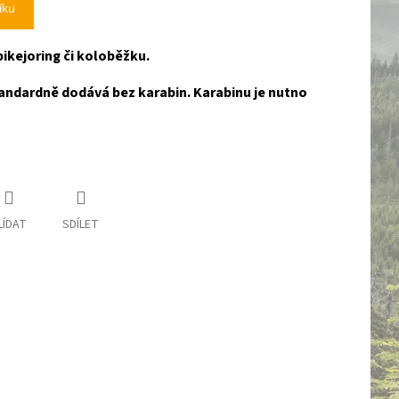
íku
ikejoring či koloběžku.
ndardně dodává bez karabin. Karabinu je nutno
LÍDAT
SDÍLET