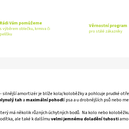
Rádi Vám pomůžeme
Věrnostní program
s výběrem oblečku, krmiva či
pro stálé zákazníky
pelíšku
 - silnější amortizér je blíže kola/koloběžky a pohlcuje prudké otř
plynulý tah
a
maximální pohodl
í psa a u drobnějších psů nebo m
 který má několik různých úchytných bodů. Na kolo nebo koloběžk
odítka, ale také k dalšímu
velmi jemnému doladění tuhosti
amor