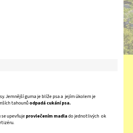
esy. Jemnější guma je blíže psa a jejím úkolem je
enších tahounů
odpadá cukání psa.
u se upevňuje
provlečením madla
do jednotlivých ok
tizéru.