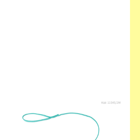
Kód:
11545/2M