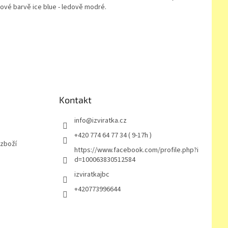
ové barvě ice blue - ledově modré.
Kontakt
info
@
izviratka.cz
+420 774 64 77 34 ( 9-17h )
 zboží
https://www.facebook.com/profile.php?i
d=100063830512584
izviratkajbc
+420773996644