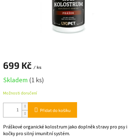
699 Kč
/ ks
Měrná
Skladem
(1 ks)
cena:
Možnosti doručení
Přidat do košíku
Práškové organické kolostrum jako doplněk stravy pro psy i
kočky pro silný imunitní systém.