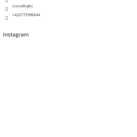
izviratkajbc
+420773996644
Instagram