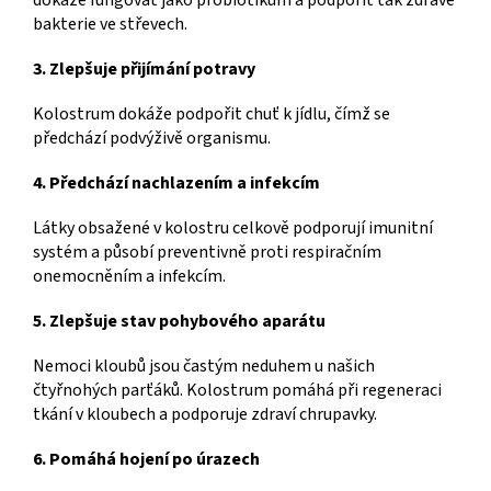
dokáže fungovat jako probiotikum a podpořit tak zdravé
bakterie ve střevech.
3. Zlepšuje přijímání potravy
Kolostrum dokáže podpořit chuť k jídlu, čímž se
předchází podvýživě organismu.
4. Předchází nachlazením a infekcím
Látky obsažené v kolostru celkově podporují imunitní
systém a působí preventivně proti respiračním
onemocněním a infekcím.
5. Zlepšuje stav pohybového aparátu
Nemoci kloubů jsou častým neduhem u našich
čtyřnohých parťáků. Kolostrum pomáhá při regeneraci
tkání v kloubech a podporuje zdraví chrupavky.
6. Pomáhá hojení po úrazech