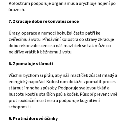
Kolostrum podporuje organismus a urychluje hojení po
úrazech.
7. Zkracuje dobu rekonvalescence
Úrazy, operace a nemoci bohužel často patří ke
zvířecímu životu. Přidávání kolostra do stravy zkracuje
dobu rekonvalescence a náš mazlíček se tak může co
nejdříve vrátit k běžnému životu.
8. Zpomaluje stárnutí
Všichni bychom si přáli, aby náš mazlíček zůstal mladý a
energický napořád. Kolostrum dokáže zpomalit proces
stárnutí mnoha způsoby. Podporuje svalovou tkáň a
hustotu kostí u starších psů a koček. Působí preventivně
proti oxidačnímu stresu a podporuje kognitivní
schopnosti.
9. Protinádorové účinky