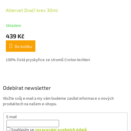
Altervet Dračí krev 30ml
Skladem
439 Kč
Do košíku
100% čistá pryskyřice ze stromů Croton lechleri
Z
á
p
a
Odebírat newsletter
t
Vložte svůj e-mail a my vám budeme zasílat informace o nových
í
produktech na našem e-shopu.
E-mail
Souhlasím se
zpracování osobních údajů