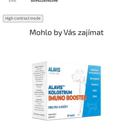
EAN
:
8594216541096
High-contrast mode
Mohlo by Vás zajímat