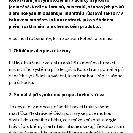
Kolostrum je svým složením a účinky naprosto
jedinečné. Vedle vitamínů, minerálů, stopových prvků
a aminokyselin obsahuje imunitní a růstové faktory v
takovém množství a koncentraci, jako v žádném
jiném rostlinném ani chemickém produktu.
Vlastnosti a benefity, které užívání kolostra přináší:
1. Zklidňuje alergie a ekzémy
Látky obsažené v kolostru dokáží usměrňovat reakci
imunitního systému při alergiích. Kolostrum pomáhá při
otocích, vyrážkách a svědění, které mohou trápit vašeho
psa či kočku.
2. Pomáhá při syndromu propustného střeva
Toxiny a léky mohou poškodit trávicí trakt vašeho
mazlíčka. Nestrávené části potravy se poté mohou
dostat do krevního oběhu, což může způsobit alergie,
trávicí problémy či artritidu. Studie ukazují, že kolostrum