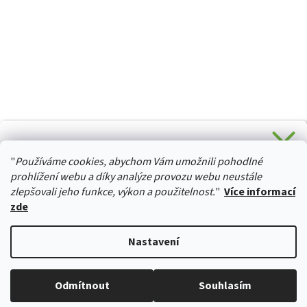
CHCETE SLEVU 5 % na Váš první nákup?
"
Používáme cookies, abychom Vám umožnili pohodlné
Stačí se přihlásit k odběru novinek z našeho obchodu a je
HURTTA-COLLECTION.CZ
Vaše :)
prohlížení webu a díky analýze provozu webu neustále
zlepšovali jeho funkce, výkon a použitelnost.
"
Více informací
zde
Ano, chci se přihlásit
Vytvořil Shoptet
Nastavení
Zásady zpracování osobních údajů
Copyright 2026
izviratka.cz
. Všechna práva vyhrazena.
Upravit
Odmítnout
Souhlasím
nastavení cookies