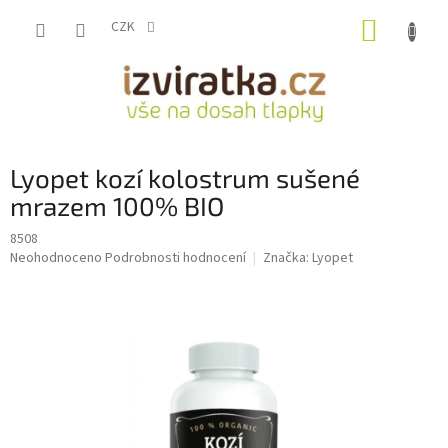
Přejít
NÁKUP
na
CZK
obsah
KOŠÍK
Lyopet kozí kolostrum sušené
mrazem 100% BIO
8508
Průměrné
Neohodnoceno
Podrobnosti hodnocení
Značka:
Lyopet
hodnocení
produktu
je
0,0
z
5
hvězdiček.