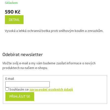
Skladem
590 Kč
DETAIL
Vysoká a lehká ochranná botka proti sněhovým koulím a zmrazkům.
Z
á
p
a
Odebírat newsletter
t
Vložte svůj e-mail a my vám budeme zasílat informace o nových
í
produktech na našem e-shopu.
E-mail
Souhlasím se
zpracování osobních údajů
PŘIHLÁSIT SE