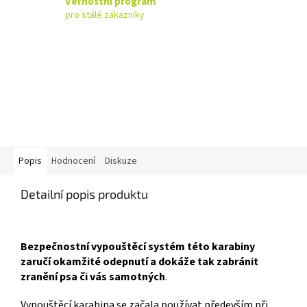
Věrnostní program
pro stálé zákazníky
Popis
Hodnocení
Diskuze
Detailní popis produktu
Bezpečnostní vypouštěcí systém této karabiny
zaručí okamžité odepnutí a dokáže tak zabránit
zranění psa či vás samotných
.
Vypouštěcí karabina se začala používat především při