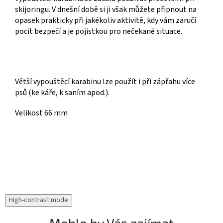
skijoringu.
V dnešní době si ji však můžete připnout na
opasek prakticky při jakékoliv aktivitě, kdy vám zaručí
pocit bezpečí a je pojistkou pro nečekané situace.
Větší vypouštěcí karabinu lze použít i při zápřahu více
psů (ke káře, k saním apod.).
Velikost 66 mm
High-contrast mode
Mohlo by Vás zajímat