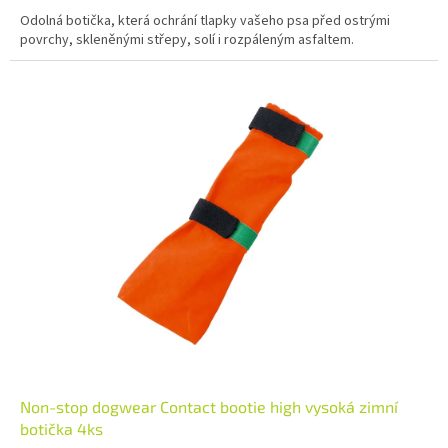
Odolná botička, která ochrání tlapky vašeho psa před ostrými
povrchy, skleněnými střepy, solí i rozpáleným asfaltem.
Non-stop dogwear Contact bootie high vysoká zimní
botička 4ks