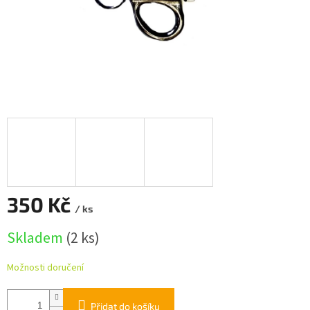
350 Kč
/ ks
Měrná
Skladem
(2 ks)
cena:
Možnosti doručení
Přidat do košíku