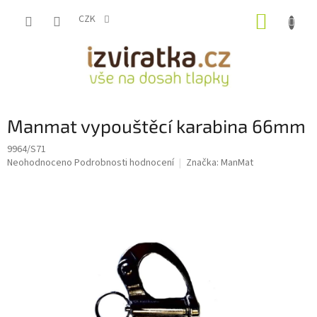
Přejít
NÁKUP
na
CZK
obsah
KOŠÍK
Manmat vypouštěcí karabina 66mm
9964/S71
Průměrné
Neohodnoceno
Podrobnosti hodnocení
Značka:
ManMat
hodnocení
produktu
je
0,0
z
5
hvězdiček.