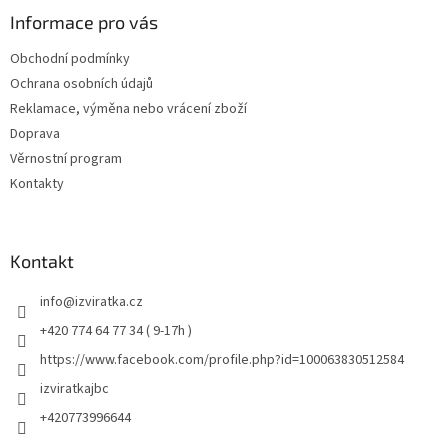
Informace pro vás
Obchodní podmínky
Ochrana osobních údajů
Reklamace, výměna nebo vrácení zboží
Doprava
Věrnostní program
Kontakty
Kontakt
info
@
izviratka.cz
+420 774 64 77 34 ( 9-17h )
https://www.facebook.com/profile.php?id=100063830512584
izviratkajbc
+420773996644