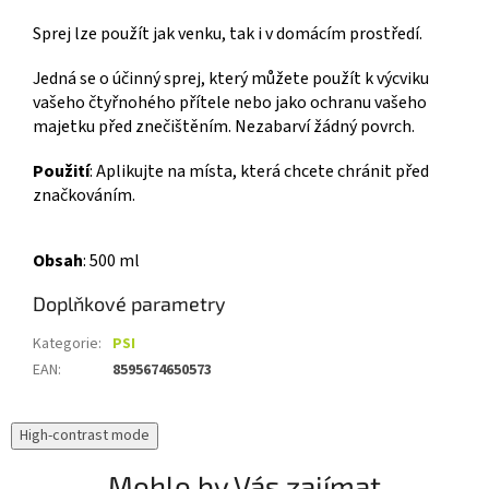
Sprej lze použít jak venku, tak i v domácím prostředí.
Jedná se o účinný sprej, který můžete použít k výcviku
vašeho čtyřnohého přítele nebo jako ochranu vašeho
majetku před znečištěním. Nezabarví žádný povrch.
Použití
:
Aplikujte na místa, která chcete chránit před
značkováním.
Obsah
: 500 ml
Doplňkové parametry
Kategorie
:
PSI
EAN
:
8595674650573
High-contrast mode
Mohlo by Vás zajímat