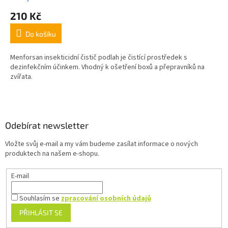
210 Kč
Do košíku
Menforsan insekticidní čistič podlah je čistící prostředek s
dezinfekčním účinkem. Vhodný k ošetření boxů a přepravníků na
zvířata.
Z
á
p
a
Odebírat newsletter
t
Vložte svůj e-mail a my vám budeme zasílat informace o nových
í
produktech na našem e-shopu.
E-mail
Souhlasím se
zpracování osobních údajů
PŘIHLÁSIT SE