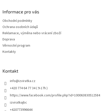
Informace pro vás
Obchodní podmínky
Ochrana osobních údajů
Reklamace, výměna nebo vrácení zboží
Doprava
Věrnostní program
Kontakty
Kontakt
info
@
izviratka.cz
+420 774 64 77 34 ( 9-17h )
https://www.facebook.com/profile.php?id=100063830512584
izviratkajbc
+420773996644