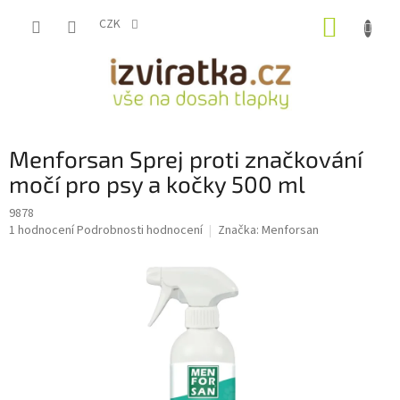
Přejít
NÁKUP
na
CZK
obsah
KOŠÍK
Menforsan Sprej proti značkování
močí pro psy a kočky 500 ml
9878
Průměrné
1 hodnocení
Podrobnosti hodnocení
Značka:
Menforsan
hodnocení
produktu
je
5,0
z
5
hvězdiček.