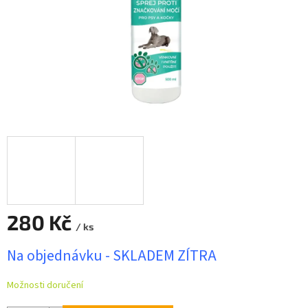
280 Kč
/ ks
Měrná
Na objednávku - SKLADEM ZÍTRA
cena:
Možnosti doručení