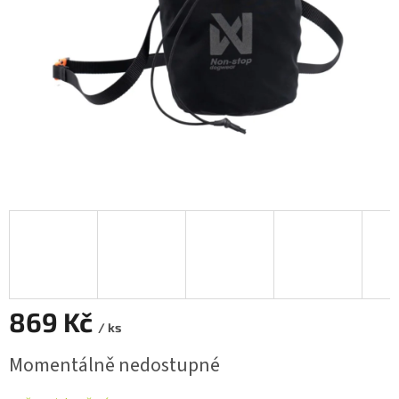
869 Kč
/ ks
Měrná
Momentálně nedostupné
cena: