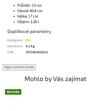
Průměr: 13 cm
Obvod: 40.8 cm
Výška: 17 cm
Objem: 2.26 l
Doplňkové parametry
Kategorie
:
PSI
Hmotnost
:
0.1 kg
EAN
:
7071652016131
High-contrast mode
Mohlo by Vás zajímat
Novinka