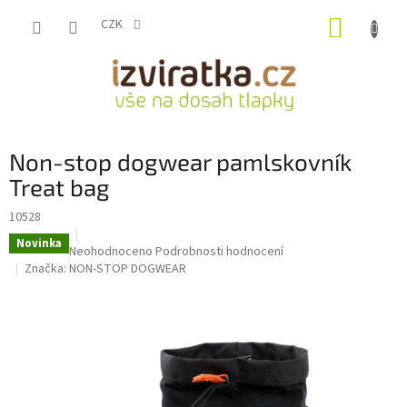
Přejít
NÁKUP
na
CZK
obsah
KOŠÍK
Non-stop dogwear pamlskovník
Treat bag
10528
Novinka
Průměrné
Neohodnoceno
Podrobnosti hodnocení
hodnocení
Značka:
NON-STOP DOGWEAR
produktu
je
0,0
z
5
hvězdiček.