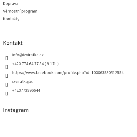
Doprava
Věrnostní program
Kontakty
Kontakt
info
@
izviratka.cz
+420 774 64 77 34 ( 9-17h )
https://www.facebook.com/profile.php?id=100063830512584
izviratkajbc
+420773996644
Instagram