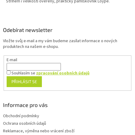
Střihem i velikostí ověřený, praktický pamlskovník Loype.
Z
á
p
a
Odebírat newsletter
t
Vložte svůj e-mail a my vám budeme zasílat informace o nových
í
produktech na našem e-shopu.
E-mail
Souhlasím se
zpracování osobních údajů
PŘIHLÁSIT SE
Informace pro vás
Obchodní podmínky
Ochrana osobních údajů
Reklamace, výměna nebo vrácení zboží