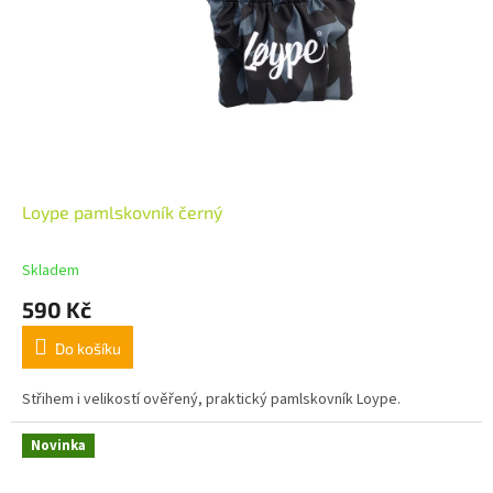
Loype pamlskovník černý
Skladem
590 Kč
Do košíku
Střihem i velikostí ověřený, praktický pamlskovník Loype.
Novinka