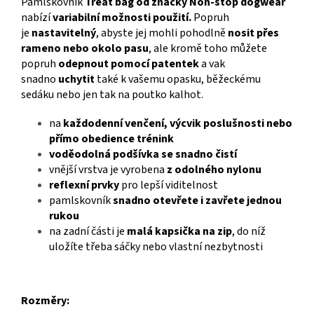
Pamlskovník
Treat bag od značky Non-stop dogwear
nabízí
variabilní možnosti použití.
Popruh
je
nastavitelný
, abyste jej mohli pohodlně
nosit přes
rameno nebo okolo pasu
, ale kromě toho můžete
popruh
odepnout pomocí patentek
a vak
snadno
uchytit
také k vašemu opasku, běžeckému
sedáku nebo jen tak na poutko kalhot.
na
každodenní venčení, výcvik poslušnosti nebo
přímo obedience trénink
voděodolná podšívka se snadno čistí
vnější vrstva je vyrobena
z odolného nylonu
reflexní prvky
pro lepší viditelnost
pamlskovník
snadno otevřete i zavřete jednou
rukou
na zadní části je
malá kapsička na zip
, do níž
uložíte třeba sáčky nebo vlastní nezbytnosti
Rozměry: