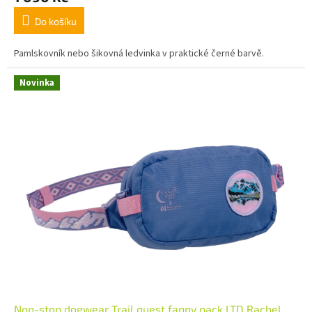
Do košíku
Pamlskovník nebo šikovná ledvinka v praktické černé barvě.
Novinka
Non-stop dogwear Trail quest fanny pack LTD Rachel