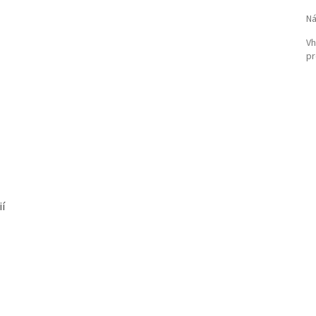
Ná
V
p
í
Přihlašte se k odběru novinek a