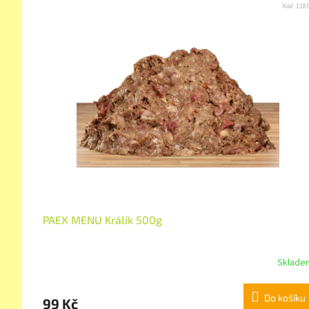
Kód:
118
PAEX MENU Králík 500g
Sklade
Do košíku
99 Kč