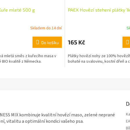
Kuře mleté 500 g
PAEX Hovězí stehení plátky 1
Skladem do 14 dní
S
165 Kč
Do košíku
á mletá směs z kuřecího masa v
Plátky hovězí nohy ze 100% hovězí
é BIO kvalitě z Německa.
bohaté na svalovinu, kostní dřeň a
D
Ka
NESS MIX kombinuje kvalitní hovězí maso, zelené neprané
í, vitalitu a optimální kondici vašeho psa.
E
Bí