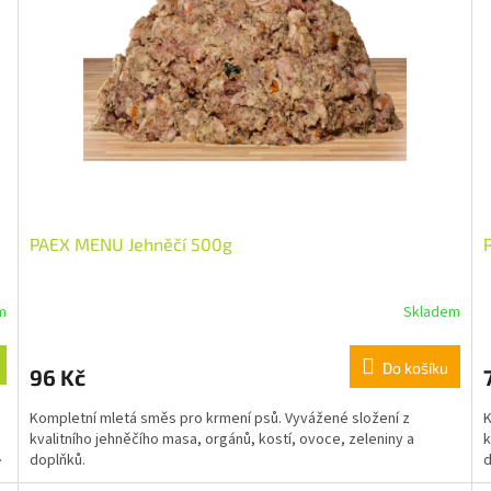
PAEX MENU Jehněčí 500g
m
Skladem
Do košíku
96 Kč
Kompletní mletá směs pro krmení psů. Vyvážené složení z
K
kvalitního jehněčího masa, orgánů, kostí, ovoce, zeleniny a
k
.
doplňků.
d