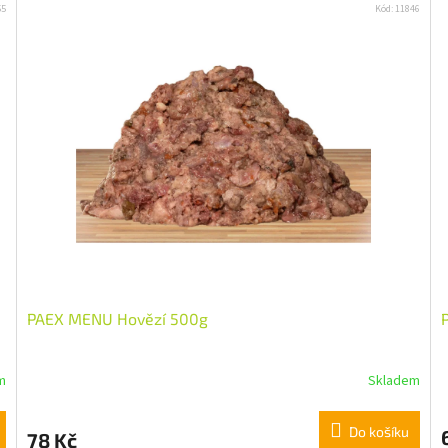
55
Kód:
11846
PAEX MENU Hovězí 500g
m
Skladem
Do košíku
78 Kč