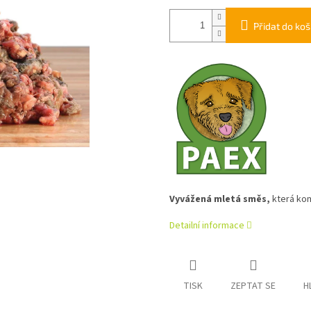
Přidat do koš
Vyvážená mletá směs,
která ko
Detailní informace
TISK
ZEPTAT SE
H