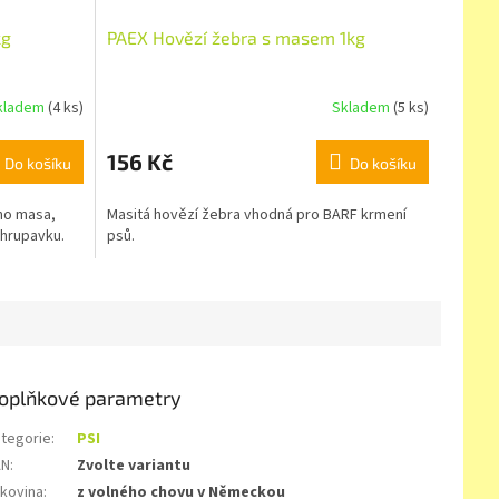
kg
PAEX Hovězí žebra s masem 1kg
kladem
(4 ks)
Skladem
(5 ks)
156 Kč
Do košíku
Do košíku
ho masa,
Masitá hovězí žebra vhodná pro BARF krmení
 chrupavku.
psů.
oplňkové parametry
tegorie
:
PSI
AN
:
Zvolte variantu
lkovina
:
z volného chovu v Německou