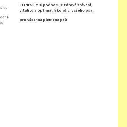
FITNESS MIX podporuje zdravé trávení,
š tip
:
vitalitu a optimální kondici vašeho psa.
hodné
pro všechna plemena psů
ro
: