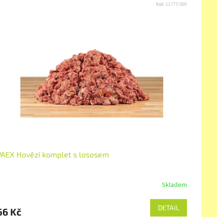
Kód:
11777/500
PAEX Hovězí komplet s lososem
Skladem
DETAIL
66 Kč