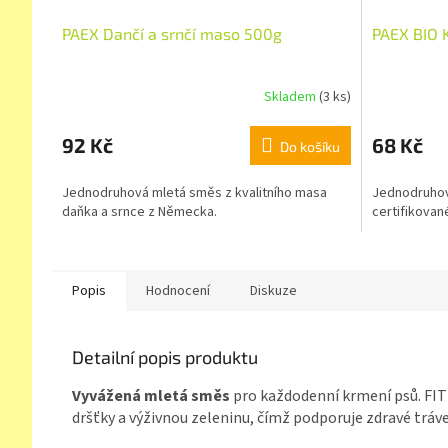
PAEX Dančí a srnčí maso 500g
PAEX BIO 
Skladem
(3 ks)
92 Kč
68 Kč
Do košíku
Jednodruhová mletá směs z kvalitního masa
Jednodruhov
daňka a srnce z Německa.
certifikovan
Popis
Hodnocení
Diskuze
Detailní popis produktu
Vyvážená mletá směs
pro každodenní krmení psů. FIT
dršťky a výživnou zeleninu, čímž podporuje zdravé tráven