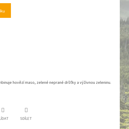
íku
mbinuje hovězí maso, zelené neprané dršťky a výživnou zeleninu.
LÍDAT
SDÍLET