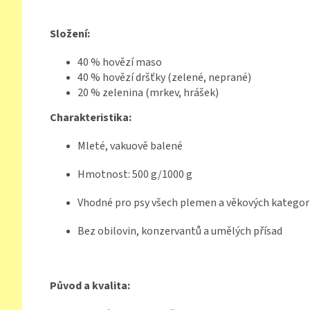
Složení:
40 % hovězí maso
40 % hovězí dršťky (zelené, neprané)
20 % zelenina (mrkev, hrášek)
Charakteristika:
Mleté, vakuově balené
Hmotnost: 500 g/1000 g
Vhodné pro psy všech plemen a věkových kategori
Bez obilovin, konzervantů a umělých přísad
Původ a kvalita: