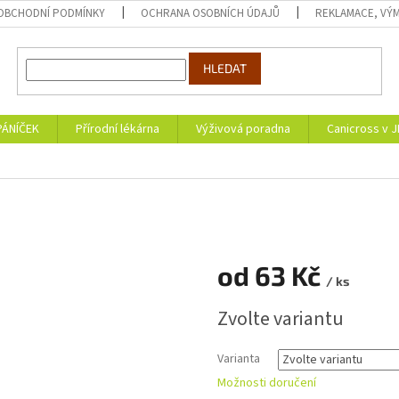
OBCHODNÍ PODMÍNKY
OCHRANA OSOBNÍCH ÚDAJŮ
REKLAMACE, VÝM
HLEDAT
PÁNÍČEK
Přírodní lékárna
Výživová poradna
Canicross v 
od
63 Kč
/ ks
Měrná
Zvolte variantu
cena:
Varianta
Možnosti doručení