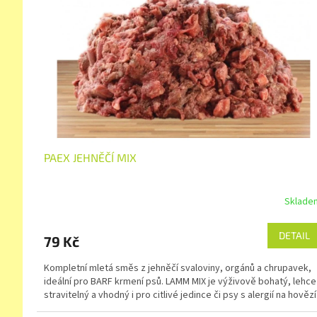
PAEX JEHNĚČÍ MIX
Sklade
DETAIL
79 Kč
Kompletní mletá směs z jehněčí svaloviny, orgánů a chrupavek,
ideální pro BARF krmení psů. LAMM MIX je výživově bohatý, lehce
stravitelný a vhodný i pro citlivé jedince či psy s alergií na hovězí