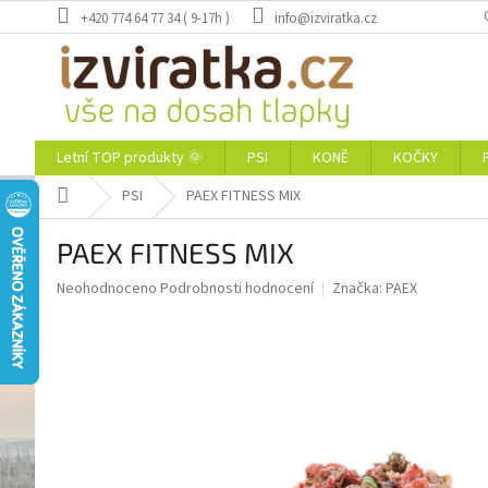
Přejít
+420 774 64 77 34 ( 9-17h )
info@izviratka.cz
na
obsah
Letní TOP produkty 🌞
PSI
KONĚ
KOČKY
Domů
PSI
PAEX FITNESS MIX
PAEX FITNESS MIX
Průměrné
Neohodnoceno
Podrobnosti hodnocení
Značka:
PAEX
hodnocení
produktu
je
0,0
z
5
hvězdiček.