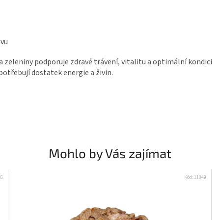
získejte 5 % slevu na první nákup :)
Email
ivu
a zeleniny
podporuje zdravé trávení, vitalitu a optimální kondici
Chci se přihlásit
potřebují dostatek energie a živin.
Přečtěte si naše
Zásady zpracování osobních
údajů
Mohlo by Vás zajímat
KG
Kód:
11849