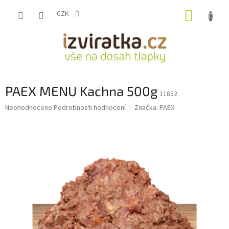
Přejít
NÁKUP
na
CZK
obsah
KOŠÍK
PAEX MENU Kachna 500g
11852
Průměrné
Neohodnoceno
Podrobnosti hodnocení
Značka:
PAEX
hodnocení
produktu
je
0,0
z
5
hvězdiček.