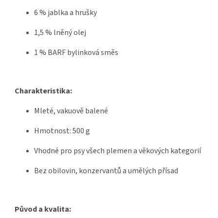
6 % jablka a hrušky
1,5 % lněný olej
1 % BARF bylinková směs
Charakteristika:
Mleté, vakuově balené
Hmotnost: 500 g
Vhodné pro psy všech plemen a věkových kategorií
Bez obilovin, konzervantů a umělých přísad
Původ a kvalita: