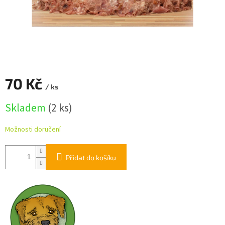
70 Kč
/ ks
Měrná
Skladem
(2 ks)
cena:
Možnosti doručení
Přidat do košíku