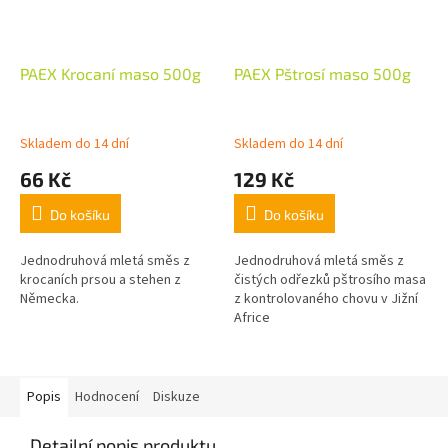
PAEX Krocaní maso 500g
PAEX Pštrosí maso 500g
Skladem do 14 dní
Skladem do 14 dní
66 Kč
129 Kč
Do košíku
Do košíku
Jednodruhová mletá směs z
Jednodruhová mletá směs z
krocaních prsou a stehen z
čistých odřezků pštrosího masa
Německa.
z kontrolovaného chovu v Jižní
Africe
Popis
Hodnocení
Diskuze
Detailní popis produktu