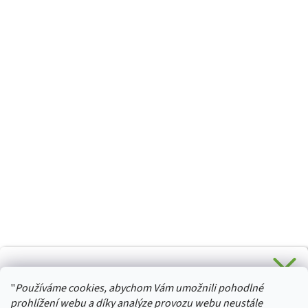
CHCETE SLEVU 5 % na Váš první nákup?
"
Používáme cookies, abychom Vám umožnili pohodlné
Stačí se přihlásit k odběru novinek z našeho obchodu a je
HURTTA-COLLECTION.CZ
Vaše :)
prohlížení webu a díky analýze provozu webu neustále