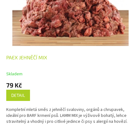
PAEX JEHNĚČÍ MIX
Skladem
79 Kč
DETAIL
Kompletní mletá směs z jehněčí svaloviny, orgánů a chrupavek,
ideální pro BARF krmení psů. LAMM MIX je výživově bohatý, lehce
stravitelný a vhodný i pro citlivé jedince či psy s alergií na hovězí.
Z
á