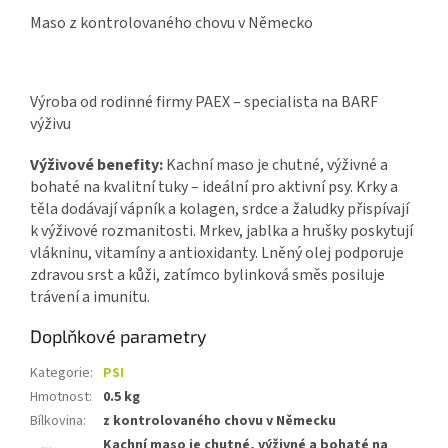
Maso z kontrolovaného chovu v Německo
Výroba od rodinné firmy PAEX – specialista na BARF
výživu
Výživové benefity:
Kachní maso je chutné, výživné a
bohaté na kvalitní tuky – ideální pro aktivní psy. Krky a
těla dodávají vápník a kolagen, srdce a žaludky přispívají
k výživové rozmanitosti. Mrkev, jablka a hrušky poskytují
vlákninu, vitamíny a antioxidanty. Lněný olej podporuje
zdravou srst a kůži, zatímco bylinková směs posiluje
trávení a imunitu.
Doplňkové parametry
Kategorie
:
PSI
Hmotnost
:
0.5 kg
Bílkovina
:
z kontrolovaného chovu v Německu
Kachní maso je chutné, výživné a bohaté na