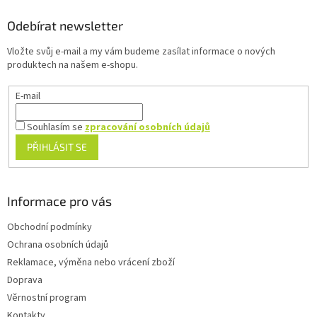
p
a
Odebírat newsletter
t
Vložte svůj e-mail a my vám budeme zasílat informace o nových
í
produktech na našem e-shopu.
E-mail
Souhlasím se
zpracování osobních údajů
PŘIHLÁSIT SE
Informace pro vás
Obchodní podmínky
Ochrana osobních údajů
Reklamace, výměna nebo vrácení zboží
Doprava
Věrnostní program
Kontakty