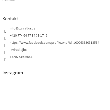
Kontakt
info
@
izviratka.cz
+420 774 64 77 34 ( 9-17h )
https://www.facebook.com/profile.php?id=100063830512584
izviratkajbc
+420773996644
Instagram