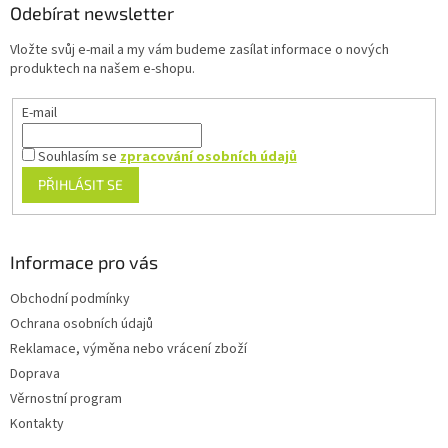
a
Odebírat newsletter
t
Vložte svůj e-mail a my vám budeme zasílat informace o nových
í
produktech na našem e-shopu.
E-mail
Souhlasím se
zpracování osobních údajů
PŘIHLÁSIT SE
Informace pro vás
Obchodní podmínky
Ochrana osobních údajů
Reklamace, výměna nebo vrácení zboží
Doprava
Věrnostní program
Kontakty