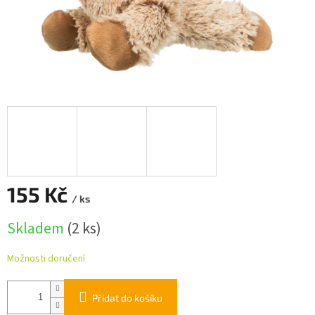
155 Kč
/ ks
Měrná
Skladem
(2 ks)
cena:
Možnosti doručení
Přidat do košíku