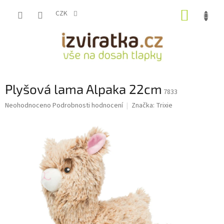
Přejít
NÁKUP
na
CZK
obsah
KOŠÍK
Plyšová lama Alpaka 22cm
7833
Průměrné
Neohodnoceno
Podrobnosti hodnocení
Značka:
Trixie
hodnocení
produktu
je
0,0
z
5
hvězdiček.