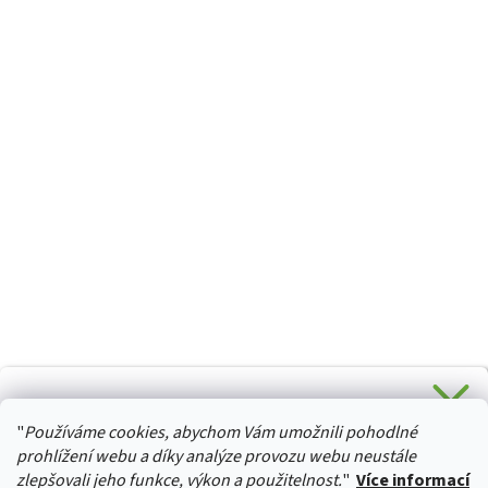
CHCETE SLEVU 5 % na Váš první nákup?
"
Používáme cookies, abychom Vám umožnili pohodlné
Stačí se přihlásit k odběru novinek z našeho obchodu a je
HURTTA-COLLECTION.CZ
Vaše :)
prohlížení webu a díky analýze provozu webu neustále
zlepšovali jeho funkce, výkon a použitelnost.
"
Více informací