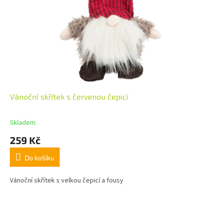
Vánoční skřítek s červenou čepicí
Skladem
259 Kč
Do košíku
Vánoční skřítek s velkou čepicí a fousy
Z
á
p