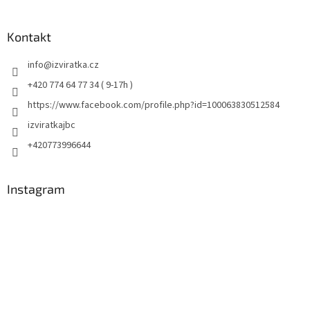
Kontakt
info
@
izviratka.cz
+420 774 64 77 34 ( 9-17h )
https://www.facebook.com/profile.php?id=100063830512584
izviratkajbc
+420773996644
Instagram