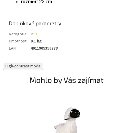
rozměr:
22 cm
Doplňkové parametry
Kategorie
:
PSI
Hmotnost
:
0.1 kg
EAN
:
4011905356778
High-contrast mode
Mohlo by Vás zajímat