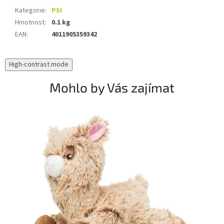
Kategorie
:
PSI
Hmotnost
:
0.1 kg
EAN
:
4011905359342
High-contrast mode
Mohlo by Vás zajímat