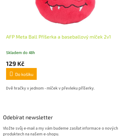
AFP Meta Ball Příšerka a baseballový míček 2v1
Skladem do 48h
129 Kč
Do košíku
Dvě hračky v jednom - míček v převleku příšerky.
Z
á
p
a
Odebírat newsletter
t
Vložte svůj e-mail a my vám budeme zasílat informace o nových
í
produktech na našem e-shopu.