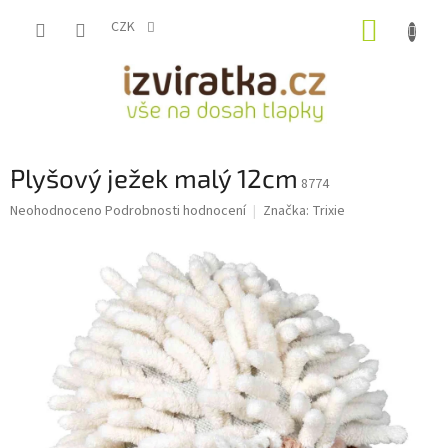
Přejít
NÁKUP
na
CZK
obsah
KOŠÍK
Plyšový ježek malý 12cm
8774
Průměrné
Neohodnoceno
Podrobnosti hodnocení
Značka:
Trixie
hodnocení
produktu
je
0,0
z
5
hvězdiček.