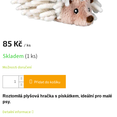
85 Kč
/ ks
Měrná
Skladem
(1 ks)
cena:
Možnosti doručení
Přidat do košíku
Roztomilá plyšová hračka s pískátkem, ideální pro malé
psy.
Detailní informace