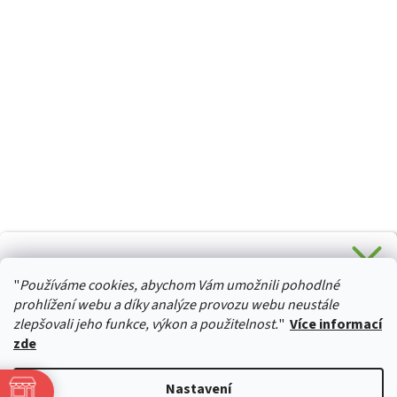
CHCETE SLEVU 5 % na Váš první nákup?
"
Používáme cookies, abychom Vám umožnili pohodlné
Stačí se přihlásit k odběru novinek z našeho obchodu a je
HURTTA-COLLECTION.CZ
Vaše :)
prohlížení webu a díky analýze provozu webu neustále
zlepšovali jeho funkce, výkon a použitelnost.
"
Více informací
zde
Ano, chci se přihlásit
Vytvořil Shoptet
Nastavení
Zásady zpracování osobních údajů