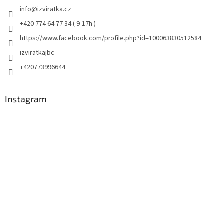
info
@
izviratka.cz
+420 774 64 77 34 ( 9-17h )
https://www.facebook.com/profile.php?id=100063830512584
izviratkajbc
+420773996644
Instagram