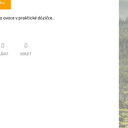
íku
ovoce v praktické dózičce.
LÍDAT
SDÍLET