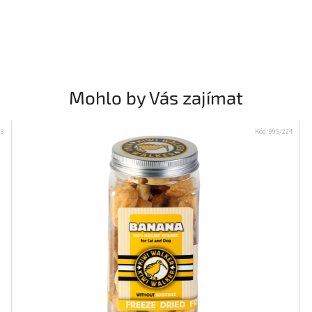
Mohlo by Vás zajímat
23
Kód:
995/224
Přihlašte se k odběru novinek a
získejte 5 % slevu na první nákup :)
Email