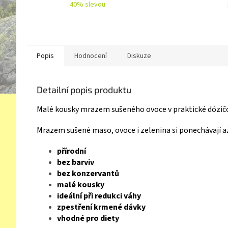
40% slevou
Popis
Hodnocení
Diskuze
Detailní popis produktu
Malé kousky mrazem sušeného ovoce v praktické dózičce
Mrazem sušené maso, ovoce i zelenina si ponechávají až
přírodní
bez barviv
bez konzervantů
malé kousky
ideální při redukci váhy
zpestření krmené dávky
vhodné pro diety