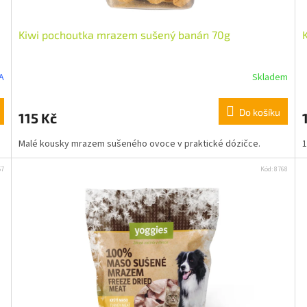
Kiwi pochoutka mrazem sušený banán 70g
Chci se přihlásit
A
Skladem
Přečtěte si naše
Zásady zpracování osobních
údajů
Do košíku
115 Kč
Malé kousky mrazem sušeného ovoce v praktické dózičce.
1
57
Kód:
8768