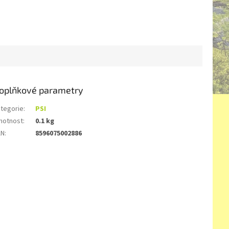
oplňkové parametry
tegorie
:
PSI
motnost
:
0.1 kg
AN
:
8596075002886