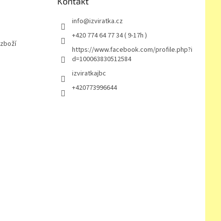
Kontakt
info
@
izviratka.cz
+420 774 64 77 34 ( 9-17h )
 zboží
https://www.facebook.com/profile.php?i
d=100063830512584
izviratkajbc
+420773996644