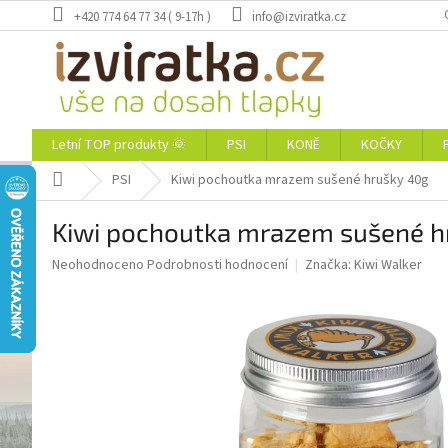
Přejít
+420 774 64 77 34 ( 9-17h )
info@izviratka.cz
na
obsah
Letní TOP produkty 🌞
PSI
KONĚ
KOČKY
Domů
PSI
Kiwi pochoutka mrazem sušené hrušky 40g
Kiwi pochoutka mrazem sušené h
Průměrné
Neohodnoceno
Podrobnosti hodnocení
Značka:
Kiwi Walker
hodnocení
produktu
je
0,0
z
5
hvězdiček.