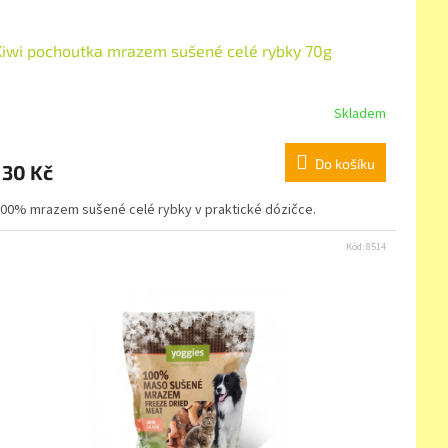
Kiwi pochoutka mrazem sušené celé rybky 70g
Skladem
Do košíku
130 Kč
00% mrazem sušené celé rybky v praktické dózičce.
Kód:
8514