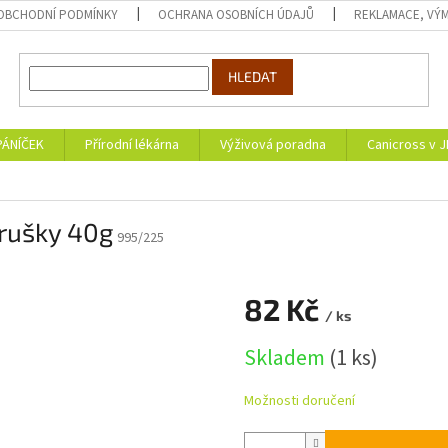
OBCHODNÍ PODMÍNKY
OCHRANA OSOBNÍCH ÚDAJŮ
REKLAMACE, VÝM
HLEDAT
PÁNÍČEK
Přírodní lékárna
Výživová poradna
Canicross v 
rušky 40g
995/225
82 Kč
/ ks
Měrná
Skladem
(1 ks)
cena:
Možnosti doručení