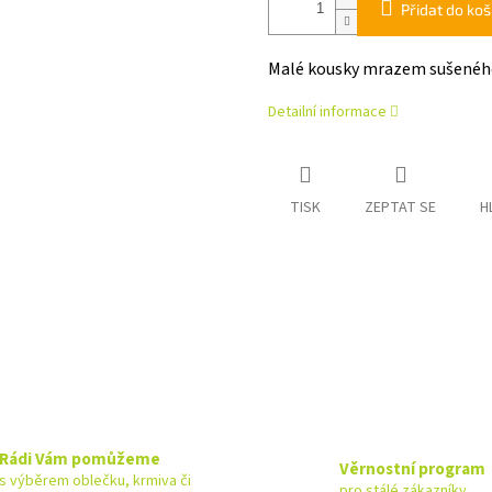
Přidat do koš
Malé kousky mrazem sušeného 
Detailní informace
TISK
ZEPTAT SE
H
Rádi Vám pomůžeme
Věrnostní program
s výběrem oblečku, krmiva či
pro stálé zákazníky