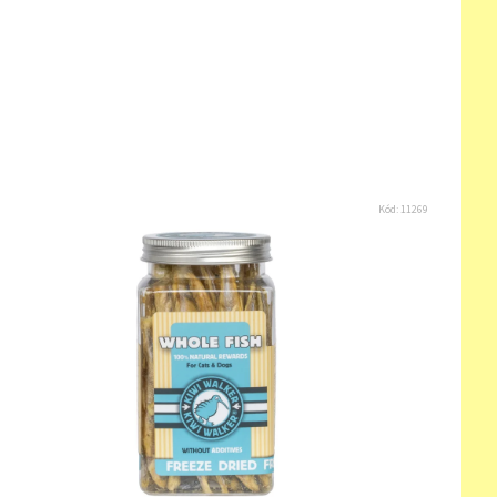
Kód:
11269