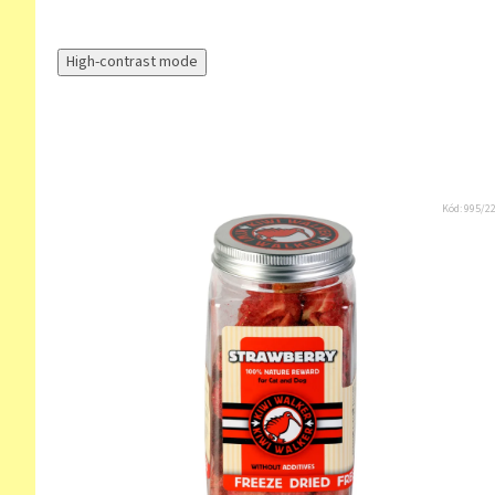
High-contrast mode
Kód:
995/2