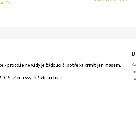
pelíšku
D
Ka
 - protože ne vždy je žádoucí či potřeba krmit jen masem.
H
 97% všech svých živin a chuti.
E