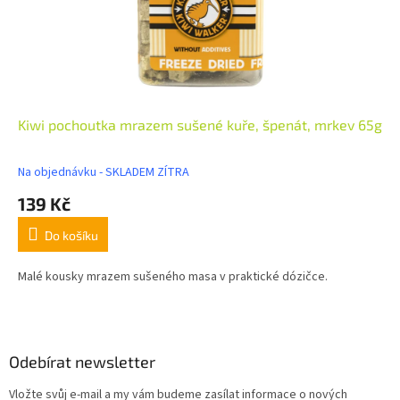
Kiwi pochoutka mrazem sušené kuře, špenát, mrkev 65g
Na objednávku - SKLADEM ZÍTRA
139 Kč
Do košíku
Malé kousky mrazem sušeného masa v praktické dózičce.
Z
á
p
a
Odebírat newsletter
t
Vložte svůj e-mail a my vám budeme zasílat informace o nových