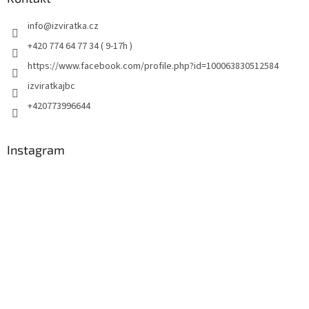
info
@
izviratka.cz
+420 774 64 77 34 ( 9-17h )
https://www.facebook.com/profile.php?id=100063830512584
izviratkajbc
+420773996644
Instagram