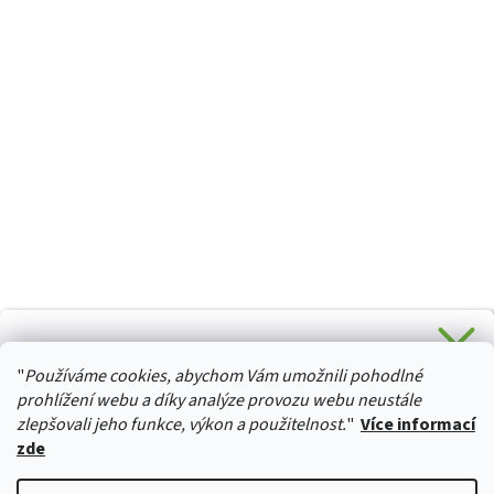
CHCETE SLEVU 5 % na Váš první nákup?
"
Používáme cookies, abychom Vám umožnili pohodlné
Stačí se přihlásit k odběru novinek z našeho obchodu a je
HURTTA-COLLECTION.CZ
Vaše :)
prohlížení webu a díky analýze provozu webu neustále
zlepšovali jeho funkce, výkon a použitelnost.
"
Více informací
zde
Ano, chci se přihlásit
Vytvořil Shoptet