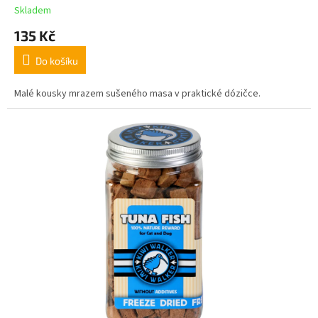
Skladem
135 Kč
Do košíku
Malé kousky mrazem sušeného masa v praktické dózičce.