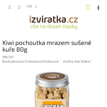
Přejít
NÁKUP
na
CZK
obsah
KOŠÍK
Kiwi pochoutka mrazem sušené
kuře 80g
995/207
Průměrné
Neohodnoceno
Podrobnosti hodnocení
Značka:
Kiwi Walker
hodnocení
produktu
je
0,0
z
5
hvězdiček.