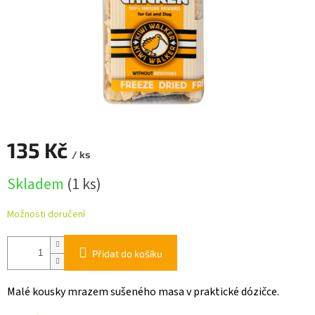
135 Kč
/ ks
Měrná
Skladem
(1 ks)
cena:
Možnosti doručení
Přidat do košíku
Malé kousky mrazem sušeného masa v praktické dózičce.