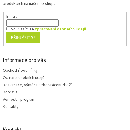
í
produktech na našem e-shopu.
E-mail
Souhlasím se
zpracování osobních údajů
PŘIHLÁSIT SE
Informace pro vás
Obchodní podmínky
Ochrana osobních údajů
Reklamace, výměna nebo vrácení zboží
Doprava
Věrnostní program
Kontakty
Kontakt