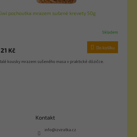
Kiwi pochoutka mrazem sušené krevety 50g
Skladem
Do košíku
121 Kč
alé kousky mrazem sušeného masa v praktické dózičce.
Kontakt
info
@
izviratka.cz