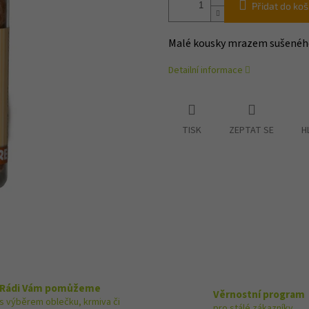
Přidat do koš
Malé kousky mrazem sušeného
Detailní informace
TISK
ZEPTAT SE
H
Rádi Vám pomůžeme
Věrnostní program
s výběrem oblečku, krmiva či
pro stálé zákazníky