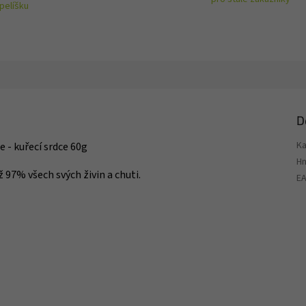
pelíšku
D
Ka
 - kuřecí srdce 60g
H
 97% všech svých živin a chuti.
E