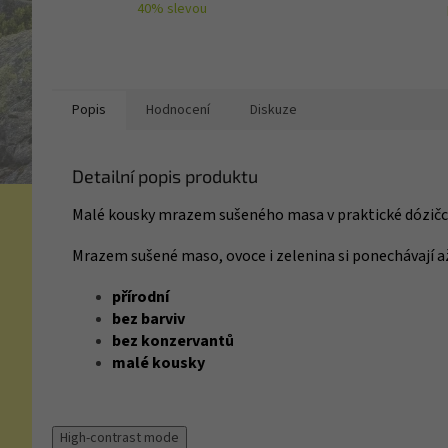
40% slevou
Popis
Hodnocení
Diskuze
Detailní popis produktu
Malé kousky mrazem sušeného masa v praktické dózičce
Mrazem sušené maso, ovoce i zelenina si ponechávají až
přírodní
bez barviv
bez konzervantů
malé kousky
High-contrast mode