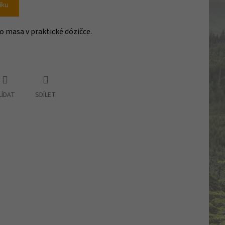
íku
 masa v praktické dózičce.
LÍDAT
SDÍLET