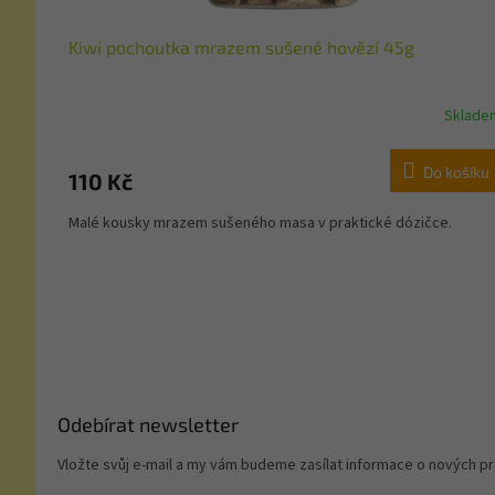
Kiwi pochoutka mrazem sušené hovězí 45g
Sklade
Do košíku
110 Kč
Malé kousky mrazem sušeného masa v praktické dózičce.
Z
á
p
a
t
í
Odebírat newsletter
Vložte svůj e-mail a my vám budeme zasílat informace o nových 