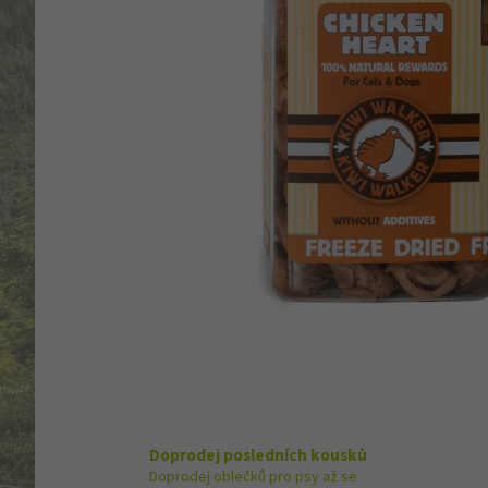
Doprodej posledních kousků
Doprodej oblečků pro psy až se