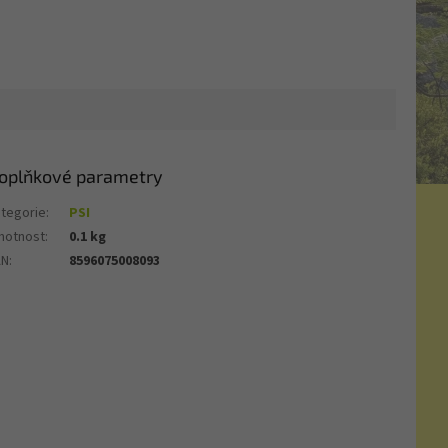
oplňkové parametry
tegorie
:
PSI
motnost
:
0.1 kg
AN
:
8596075008093