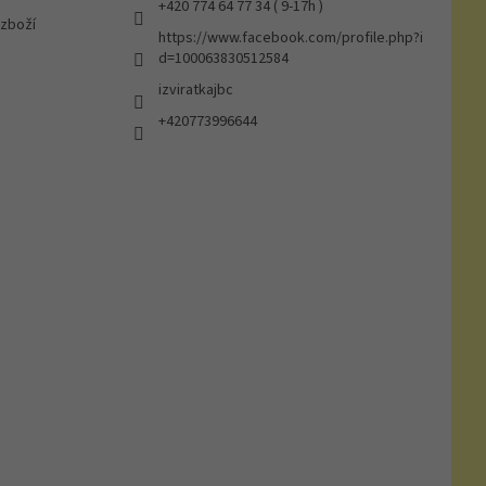
+420 774 64 77 34 ( 9-17h )
 zboží
https://www.facebook.com/profile.php?i
d=100063830512584
izviratkajbc
+420773996644