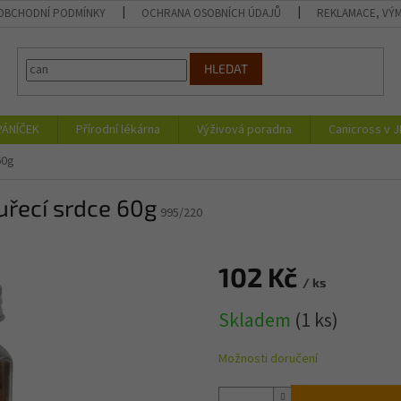
OBCHODNÍ PODMÍNKY
OCHRANA OSOBNÍCH ÚDAJŮ
REKLAMACE, VÝM
HLEDAT
PÁNÍČEK
Přírodní lékárna
Výživová poradna
Canicross v 
60g
řecí srdce 60g
995/220
102 Kč
/ ks
Měrná
Skladem
(1 ks)
cena:
Možnosti doručení