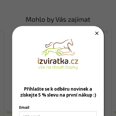
Mohlo by Vás zajímat
17
Kód:
995/213
Přihlašte se k odběru novinek a
získejte 5 % slevu na první nákup :)
Email
Kiwi pochoutka mrazem sušené rybí maso 70g