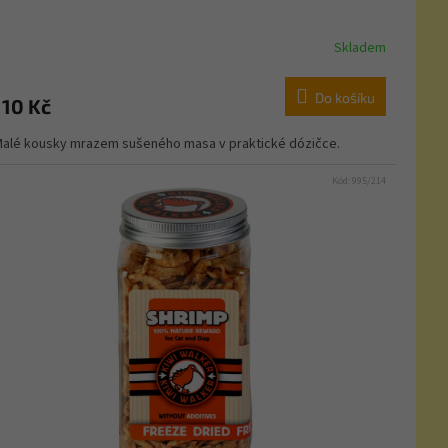
Skladem
Do košíku
110 Kč
alé kousky mrazem sušeného masa v praktické dózičce.
Kód:
995/214