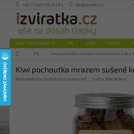
Přejít
+420 774 64 77 34 ( 9-17h )
info@izviratka.cz
na
obsah
Letní TOP produkty 🌞
PSI
KONĚ
KOČKY
Domů
PSI
Kiwi pochoutka mrazem sušené kuřecí srdce 
Kiwi pochoutka mrazem sušené ku
Průměrné
Neohodnoceno
Podrobnosti hodnocení
Značka:
Kiwi Walker
hodnocení
produktu
je
0,0
z
5
hvězdiček.