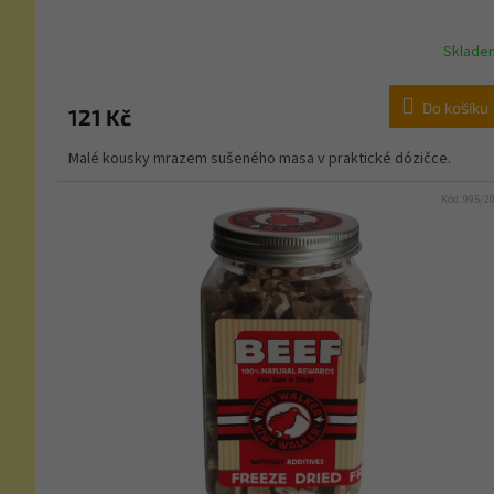
Sklade
Do košíku
121 Kč
Malé kousky mrazem sušeného masa v praktické dózičce.
Kód:
995/2