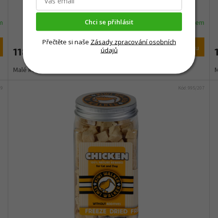
Chci se přihlásit
m
Skladem
Přečtěte si naše
Zásady zpracování osobních
Do košíku
údajů
118 Kč
Malé kousky mrazem sušeného masa v praktické dózičce.
M
09
Kód:
995/207