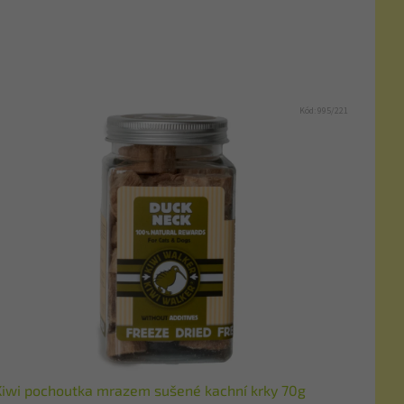
Kód:
995/221
Kiwi pochoutka mrazem sušené kachní krky 70g