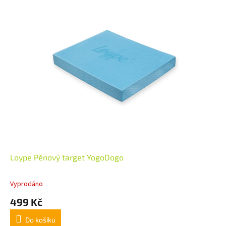
Loype Pěnový target YogoDogo
Vyprodáno
499 Kč
Do košíku