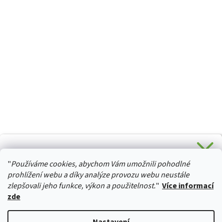
CHCETE SLEVU 5 % na Váš první nákup?
"
Používáme cookies, abychom Vám umožnili pohodlné
Stačí se přihlásit k odběru novinek z našeho obchodu a je
HURTTA-COLLECTION.CZ
Vaše :)
prohlížení webu a díky analýze provozu webu neustále
zlepšovali jeho funkce, výkon a použitelnost.
"
Více informací
zde
Ano, chci se přihlásit
Vytvořil Shoptet