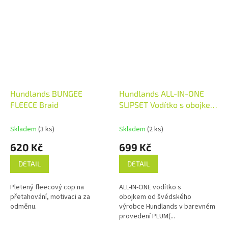
Hundlands BUNGEE
Hundlands ALL-IN-ONE
FLEECE Braid
SLIPSET Vodítko s obojkem
PLUM
Skladem
(3 ks)
Skladem
(2 ks)
620 Kč
699 Kč
DETAIL
DETAIL
Pletený fleecový cop na
ALL-IN-ONE vodítko s
přetahování, motivaci a za
obojkem od švédského
odměnu.
výrobce Hundlands v barevném
provedení PLUM(...