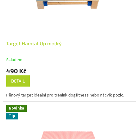
Target Hamtal Up modrý
Skladem
490 Kč
DETAIL
Pěnový target ideální pro trénink dogfitness nebo nácvik pozic.
Novinka
Tip