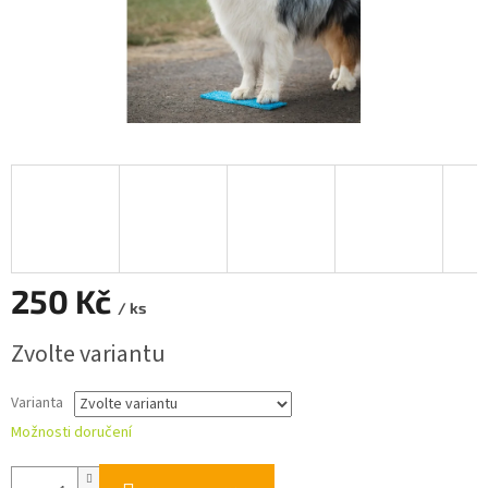
250 Kč
/ ks
Měrná
Zvolte variantu
cena:
Varianta
Možnosti doručení