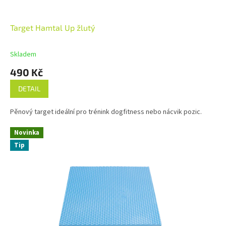
Target Hamtal Up žlutý
Skladem
490 Kč
DETAIL
Pěnový target ideální pro trénink dogfitness nebo nácvik pozic.
Novinka
Tip