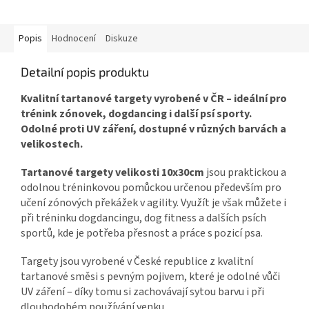
Popis
Hodnocení
Diskuze
Detailní popis produktu
Kvalitní tartanové targety vyrobené v ČR – ideální pro
trénink zónovek, dogdancing i další psí sporty.
Odolné proti UV záření, dostupné v různých barvách a
velikostech.
Tartanové targety velikosti 10x30cm
jsou praktickou a
odolnou tréninkovou pomůckou určenou především pro
učení zónových překážek v agility. Využít je však můžete i
při tréninku dogdancingu, dog fitness a dalších psích
sportů, kde je potřeba přesnost a práce s pozicí psa.
Targety jsou vyrobené v České republice z kvalitní
tartanové směsi s pevným pojivem, které je odolné vůči
UV záření – díky tomu si zachovávají sytou barvu i při
dlouhodobém používání venku.