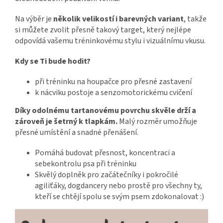
Na výběr je
několik velikostí i barevných variant
, takže
si můžete zvolit přesně takový target, který nejlépe
odpovídá vašemu tréninkovému stylu i vizuálnímu vkusu.
Kdy se Ti bude hodit?
při tréninku na houpačce pro přesné zastavení
k nácviku postoje a senzomotorickému cvičení
Díky odolnému tartanovému povrchu skvěle drží a
zároveň je šetrný k tlapkám.
Malý rozměr umožňuje
přesné umístění a snadné přenášení.
Pomáhá budovat přesnost, koncentraci a
sebekontrolu psa při tréninku
Skvělý doplněk pro začátečníky i pokročilé
agiliťáky, dogdancery nebo prostě pro všechny ty,
kteří se chtějí spolu se svým psem zdokonalovat :)