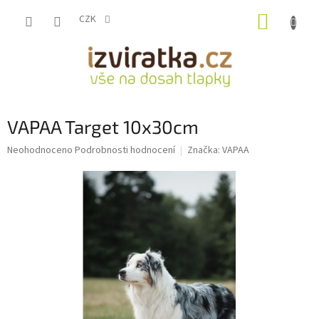
Přejít
NÁKUP
na
CZK
obsah
KOŠÍK
VAPAA Target 10x30cm
Průměrné
Neohodnoceno
Podrobnosti hodnocení
Značka:
VAPAA
hodnocení
produktu
je
0,0
z
5
hvězdiček.