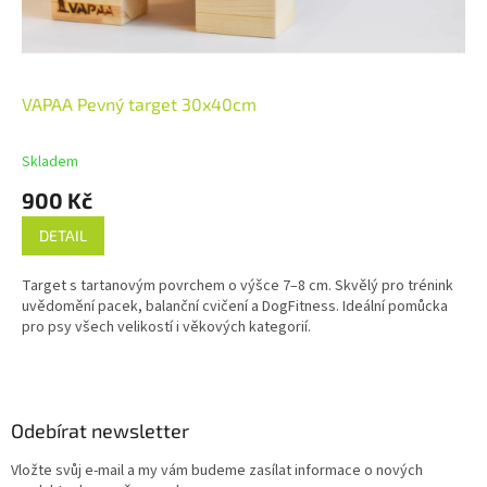
VAPAA Pevný target 30x40cm
Skladem
900 Kč
DETAIL
Target s tartanovým povrchem o výšce 7–8 cm. Skvělý pro trénink
uvědomění pacek, balanční cvičení a DogFitness. Ideální pomůcka
pro psy všech velikostí i věkových kategorií.
Z
á
p
a
Odebírat newsletter
t
Vložte svůj e-mail a my vám budeme zasílat informace o nových
í