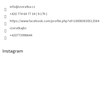
info
@
izviratka.cz
+420 774 64 77 34 ( 9-17h )
https://www.facebook.com/profile.php?id=100063830512584
izviratkajbc
+420773996644
Instagram