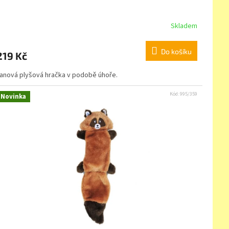
Skladem
Do košíku
219 Kč
anová plyšová hračka v podobě úhoře.
Kód:
995/359
Novinka