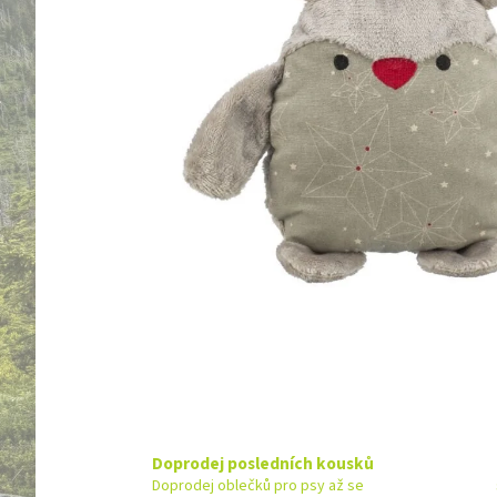
Doprodej posledních kousků
Doprodej oblečků pro psy až se