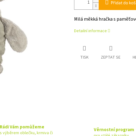
Přidat do koš
Milá měkká hračka s paměťov
Detailní informace
TISK
ZEPTAT SE
H
Rádi Vám pomůžeme
Věrnostní program
s výběrem oblečku, krmiva či
pro stálé zákazníky