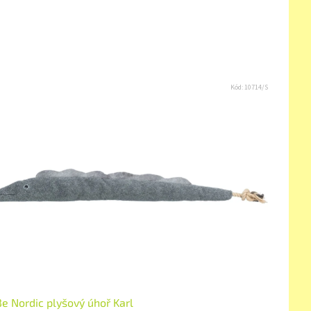
Kód:
10714/S
Be Nordic plyšový úhoř Karl