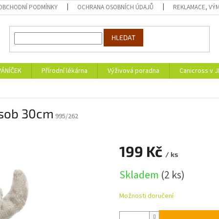
OBCHODNÍ PODMÍNKY
OCHRANA OSOBNÍCH ÚDAJŮ
REKLAMACE, VÝM
HLEDAT
PÁNÍČEK
Přírodní lékárna
Výživová poradna
Canicross v 
 sob 30cm
995/262
199 Kč
/ ks
Měrná
Skladem
(2 ks)
cena:
Možnosti doručení