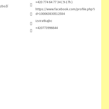
+420 774 64 77 34 ( 9-17h )
 zboží
https://www.facebook.com/profile.php?i
d=100063830512584
izviratkajbc
+420773996644