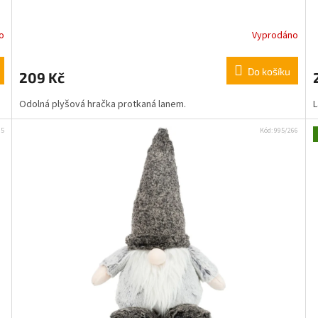
Chci se přihlásit
o
Vyprodáno
Přečtěte si naše
Zásady zpracování osobních
Do košíku
209 Kč
údajů
Odolná plyšová hračka protkaná lanem.
L
65
Kód:
995/266