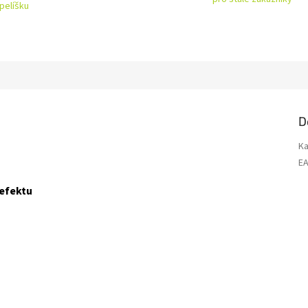
pelíšku
D
Ka
E
efektu