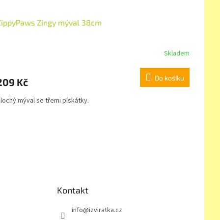
ZippyPaws Zingy mýval 38cm
Skladem
Do košíku
209 Kč
lochý mýval se třemi pískátky.
Kontakt
info
@
izviratka.cz