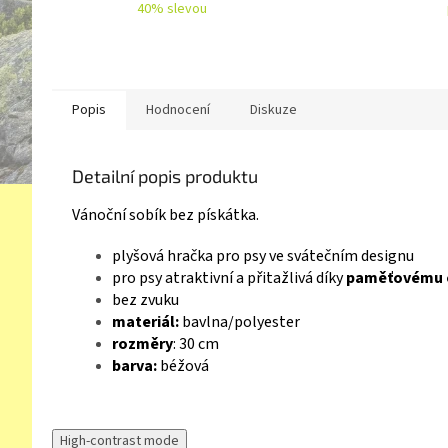
40% slevou
Popis
Hodnocení
Diskuze
Detailní popis produktu
Vánoční sobík bez pískátka.
plyšová hračka pro psy ve svátečním designu
pro psy atraktivní a přitažlivá díky
paměťovému 
bez zvuku
materiál:
bavlna/polyester
rozměry
: 30 cm
barva:
béžová
High-contrast mode