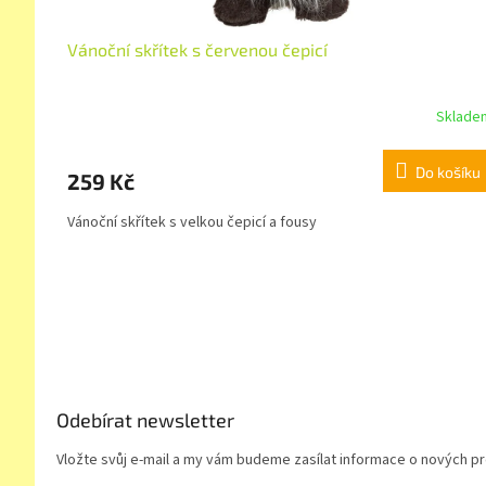
Vánoční skřítek s červenou čepicí
Sklade
Do košíku
259 Kč
Vánoční skřítek s velkou čepicí a fousy
Z
á
p
a
t
í
Odebírat newsletter
Vložte svůj e-mail a my vám budeme zasílat informace o nových 