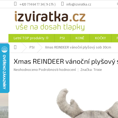
Přejít
+420 774 64 77 34 ( 9-17h )
info@izviratka.cz
na
obsah
Letní TOP produkty 🌞
PSI
KONĚ
KOČKY
Domů
PSI
Xmas REINDEER vánoční plyšový sob 30cm
Xmas REINDEER vánoční plyšový
Průměrné
Neohodnoceno
Podrobnosti hodnocení
Značka:
Trixie
hodnocení
produktu
je
0,0
z
5
hvězdiček.