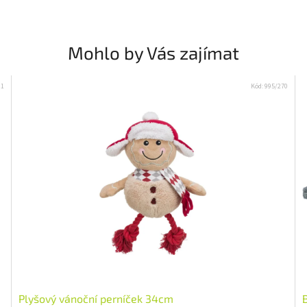
Mohlo by Vás zajímat
61
Kód:
995/270
Přihlašte se k odběru novinek a
získejte 5 % slevu na první nákup :)
Email
Plyšový vánoční perníček 34cm