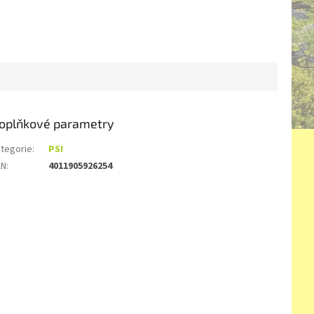
oplňkové parametry
tegorie
:
PSI
AN
:
4011905926254