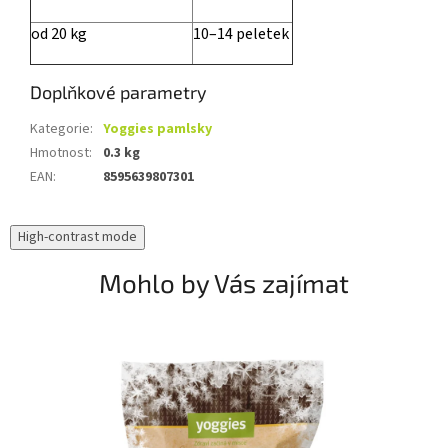
od 20 kg
10–14 peletek
Doplňkové parametry
Kategorie
:
Yoggies pamlsky
Hmotnost
:
0.3 kg
EAN
:
8595639807301
High-contrast mode
Mohlo by Vás zajímat