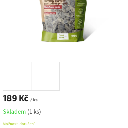
189 Kč
/ ks
Měrná
Skladem
(1 ks)
cena:
Možnosti doručení