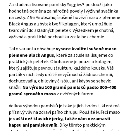
Za studena lisované pamlsky Yoggies® poslouží jako
hodnotná odměna za náročné povely i výživná svačinka
na cesty. Z 96 % obsahují sušené hovězí maso z plemene
Black Angus a zbytek tvoří kolagen, který umožňuje
tvarování do skladných peletek. Výsledkem je chutná,
výživná a praktická pochoutka zcela bez chemie.
Tato varianta obsahuje
vysoce kvalitní sušené maso
plemene Black Angus
, které za studena lisujeme do
praktických peletek. Obohacené je pouze o kolagen,
který zajišťuje pevnou strukturu každého kousku. Váš
parťák v nich tedy určitě nevyčmuchá žádnou chemii,
dochucovadla, obiloviny či sóju, ani kdyby se sebevíc
snažil.
Na výrobu 100 gramů pamlsků padlo 300–400
gramů syrového masa
z ověřených farem.
Velkou výhodou pamlsků je také jejich tvrdost, která má
příznivý vliv na zdraví psího chrupu. Použité kuřecí maso
je
sušší než klasické jerky, takže vám nezamastí
kapsu ani pamlskovník.
Díky těmto praktickým