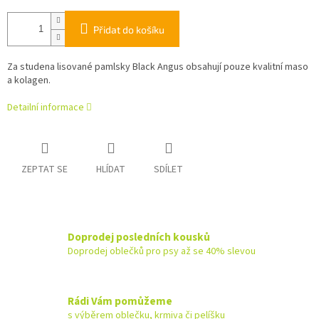
Přidat do košíku
Za studena lisované pamlsky Black Angus obsahují pouze kvalitní maso
a kolagen.
Detailní informace
ZEPTAT SE
HLÍDAT
SDÍLET
Doprodej posledních kousků
Doprodej oblečků pro psy až se 40% slevou
Rádi Vám pomůžeme
s výběrem oblečku, krmiva či pelíšku