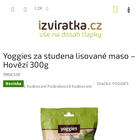
Přejít
NÁKUP
na
CZK
obsah
KOŠÍK
Yoggies za studena lisované maso –
Hovězí 300g
9964/S88
Značka:
YOGGIES
Novinka
Průměrné
1 hodnocení
Podrobnosti hodnocení
hodnocení
produktu
je
1,0
z
5
hvězdiček.