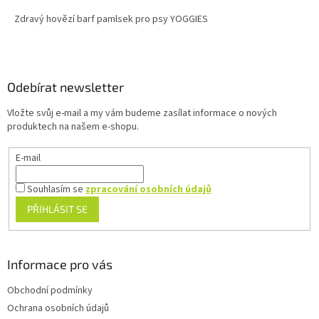
Zdravý hovězí barf pamlsek pro psy YOGGIES
Z
á
p
a
Odebírat newsletter
t
Vložte svůj e-mail a my vám budeme zasílat informace o nových
í
produktech na našem e-shopu.
E-mail
Souhlasím se
zpracování osobních údajů
PŘIHLÁSIT SE
Informace pro vás
Obchodní podmínky
Ochrana osobních údajů