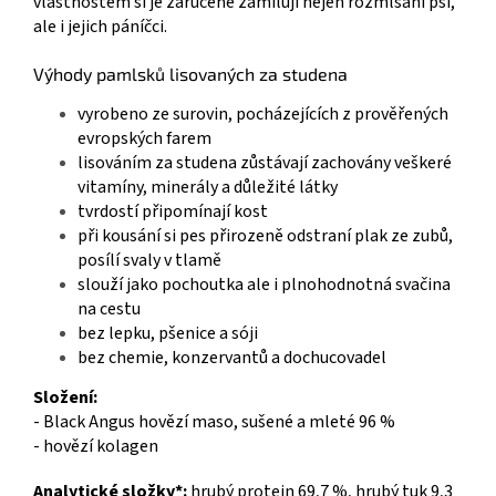
vlastnostem si je zaručeně zamilují nejen rozmlsaní psi,
ale i jejich páníčci.
Výhody pamlsků lisovaných za studena
vyrobeno ze surovin, pocházejících z prověřených
evropských farem
lisováním za studena zůstávají zachovány veškeré
vitamíny, minerály a důležité látky
tvrdostí připomínají kost
při kousání si pes přirozeně odstraní plak ze zubů,
posílí svaly v tlamě
slouží jako pochoutka ale i plnohodnotná svačina
na cestu
bez lepku, pšenice a sóji
bez chemie, konzervantů a dochucovadel
Složení:
- Black Angus hovězí maso, sušené a mleté 96 %
- hovězí kolagen
Analytické složky*:
hrubý protein 69,7 %, hrubý tuk 9,3