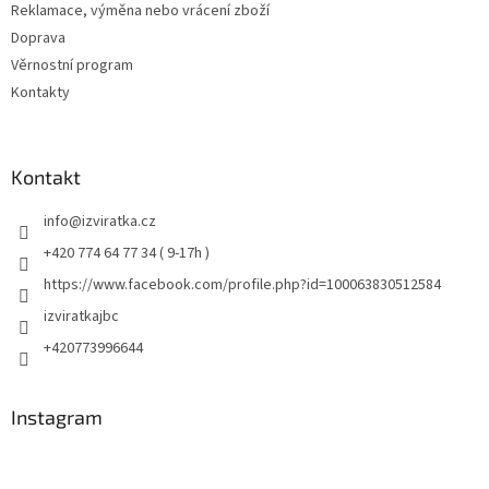
Reklamace, výměna nebo vrácení zboží
Doprava
Věrnostní program
Kontakty
Kontakt
info
@
izviratka.cz
+420 774 64 77 34 ( 9-17h )
https://www.facebook.com/profile.php?id=100063830512584
izviratkajbc
+420773996644
Instagram