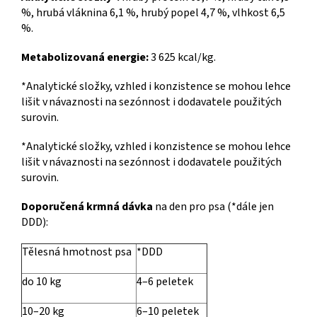
%, hrubá vláknina 6,1 %, hrubý popel 4,7 %, vlhkost 6,5
%.
Metabolizovaná energie:
3 625 kcal/kg.
*Analytické složky, vzhled i konzistence se mohou lehce
lišit v návaznosti na sezónnost i dodavatele použitých
surovin.
*Analytické složky, vzhled i konzistence se mohou lehce
lišit v návaznosti na sezónnost i dodavatele použitých
surovin.
Doporučená krmná dávka
na den pro psa (*dále jen
DDD):
Tělesná hmotnost psa
*DDD
do 10 kg
4–6 peletek
10–20 kg
6–10 peletek