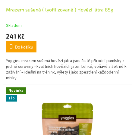
Mrazem sušená ( lyofilizované ) Hovězí játra 85g
Skladem
241 Kč
Do košíku
Yoggies mrazem sušená hovězí játra jsou čistě přírodní pamlsky z
jediné suroviny - kvalitních hovězích jater. Lehké, voňavé a šetrné k
zažívání – ideální na trénink, výlety i jako zpestření každodenní
misky.
Novinka
Tip