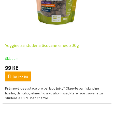
Yoggies za studena lisované směs 300g
Skladem
99 Kč
Do košíku
Prémiová degustace pro psí labužníky? Objevte pamlsky plné
husího, dančího, jehněčího a kozího masa, které jsou lisované za
studena a 100% bez chemie.